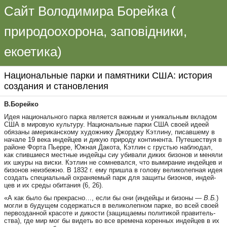
Сайт Володимира Борейка (
природоохорона, заповідники,
екоетика)
На­ци­о­наль­ные пар­ки и па­мят­ни­ки США: ис­то­рия
соз­да­ния и ста­нов­ле­ния
В.Борейко
Идея на­ци­о­наль­но­го пар­ка яв­ля­ет­ся важ­ным и уни­каль­ным вкла­дом
США в ми­ро­вую куль­ту­ру. На­ци­о­наль­ные пар­ки США сво­ей иде­ей
обя­за­ны аме­ри­ка­нс­ко­му ху­дож­ни­ку Джорд­жу Кэт­ли­ну, пи­сав­ше­му в
на­ча­ле 19 ве­ка ин­дей­цев и ди­кую при­ро­ду кон­ти­нен­та. Пу­те­ше­ст­вуя в
райо­не Фор­та Пь­ер­ре, Юж­ная Да­ко­та, Кэт­лин с грустью наб­лю­дал,
как спив­ши­е­ся мест­ные ин­дей­цы сиу уби­ва­ли ди­ких би­зо­нов и ме­ня­ли
их шку­ры на вис­ки. Кэт­лин не сом­не­вал­ся, что вы­ми­ра­ние ин­дей­цев и
би­зо­нов не­из­беж­но. В 1832 г. ему приш­ла в го­ло­ву ве­ли­ко­леп­ная идея
соз­дать спе­ци­аль­ный ох­ра­ня­е­мый парк для за­щи­ты би­зо­нов, ин­дей­
цев и их сре­ды оби­та­ния (6, 26).
«А как бы­ло бы прек­рас­но…, ес­ли бы они (ин­дей­цы и би­зо­ны —
В.Б.
)
мог­ли в бу­ду­щем со­дер­жать­ся в ве­ли­ко­леп­ном пар­ке, во всей сво­ей
пер­воз­дан­ной кра­со­те и ди­кос­ти (за­щи­ща­е­мы по­ли­ти­кой пра­ви­тель­
ства), где мир мог бы ви­деть во все вре­ме­на ко­рен­ных ин­дей­цев в их