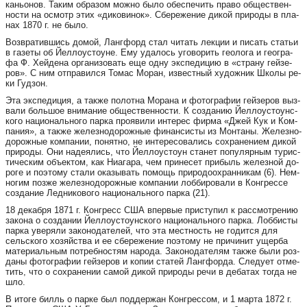
кань­о­нов. Та­ким об­ра­зом мож­но бы­ло обес­пе­чить пра­во об­ще­ст­вен­
нос­ти на ос­мотр этих «ди­ко­ви­нок». Сбе­ре­же­ние ди­кой при­ро­ды в пла­
нах 1870 г. не бы­ло.
Возв­ра­тив­шись до­мой, Ланг­форд стал чи­тать лек­ции и пи­сать статьи
в га­зе­ты об Йел­ло­ус­то­у­не. Ему уда­лось уго­во­рить ге­о­ло­га и ге­ог­ра­
фа Ф. Хей­де­на ор­га­ни­зо­вать еще од­ну экс­пе­ди­цию в «стра­ну гей­зе­
ров». С ним отп­ра­вил­ся То­мас Мо­ран, из­ве­ст­ный ху­дож­ник Шко­лы ре­
ки Гуд­зон.
Эта экс­пе­ди­ция, а так­же по­лот­на Мо­ра­на и фо­тог­ра­фии гей­зе­ров выз­
ва­ли боль­шое внимание об­ще­ст­вен­нос­ти. К соз­да­нию Йел­ло­ус­то­у­нс­
ко­го на­ци­о­наль­но­го пар­ка про­я­ви­ли ин­те­рес фир­ма «Джей Кук и Ком­
па­ния», а так­же же­лез­но­до­рож­ные фи­нан­сис­ты из Мон­та­ны. Же­лез­но­
до­рож­ные ком­па­нии, по­нят­но, не ин­те­ре­со­ва­лись сох­ра­не­ни­ем ди­кой
при­ро­ды. Они на­де­я­лись, что Йел­ло­ус­то­ун ста­нет по­пу­ляр­ным ту­рис­
ти­чес­ким объ­ек­том, как Ни­а­га­ра, чем при­не­сет при­быль же­лез­ной до­
ро­ге и по­э­то­му ста­ли ока­зы­вать по­мощь при­ро­до­ох­ран­ни­кам (6). Нем­
но­гим поз­же же­лез­но­до­рож­ные ком­па­нии лоб­би­ро­ва­ли в Конг­рес­се
соз­да­ние Лед­ни­ко­во­го на­ци­о­наль­но­го пар­ка (21).
18 де­каб­ря 1871 г. Конг­ресс США впер­вые прис­ту­пил к рас­смот­ре­нию
за­ко­на о соз­да­нии Йел­ло­ус­то­у­нс­ко­го на­ци­о­наль­но­го пар­ка. Лоб­бис­ты
пар­ка уве­ря­ли за­ко­но­да­те­лей, что эта мест­ность не го­дит­ся для
сельс­ко­го хо­зяй­ства и ее сбе­ре­же­ние по­э­то­му не при­чи­нит ущер­ба
ма­те­ри­аль­ным пот­реб­нос­тям на­ро­да. За­ко­но­да­те­лям так­же бы­ли роз­
да­ны фо­тог­ра­фии гей­зе­ров и ко­пии ста­тей Ланг­фор­да. Сле­ду­ет от­ме­
тить, что о сох­ра­не­нии са­мой ди­кой при­ро­ды ре­чи в де­ба­тах тог­да не
шло.
В ито­ге билль о пар­ке был под­дер­жан Конг­рес­сом, и 1 мар­та 1872 г.