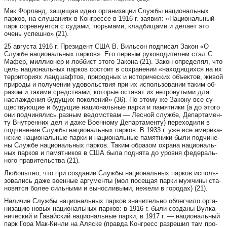
Мак Фор­ланд, за­щи­щая идею ор­га­ни­за­ции Служ­бы на­ци­о­наль­ных
пар­ков, на слу­ша­ни­ях в Конг­рес­се в 1916 г. за­я­вил: «На­ци­о­наль­ный
парк со­рев­ну­ет­ся с су­да­ми, тюрь­ма­ми, клад­би­ща­ми и де­ла­ет это
очень ус­пеш­но» (21).
25 ав­гус­та 1916 г. Пре­зи­дент США В. Виль­сон под­пи­сал За­кон «О
Служ­бе на­ци­о­наль­ных пар­ков». Его пер­вым ру­ко­во­ди­те­лем стал С.
Ма­фер, мил­ли­о­нер и лоб­бист это­го За­ко­на (21). За­кон оп­ре­де­лял, что
цель на­ци­о­наль­ных пар­ков сос­то­ит в сох­ра­не­нии «на­хо­дя­щих­ся на их
тер­ри­то­ри­ях ланд­шаф­тов, при­род­ных и ис­то­ри­чес­ких объ­ек­тов, жи­вой
при­ро­ды и по­лу­че­нии удо­воль­ствия при их ис­поль­зо­ва­нии та­ким об­
ра­зом и та­ки­ми сред­ства­ми, ко­то­рые ос­та­вят их нет­ро­ну­ты­ми для
нас­лаж­де­ния бу­ду­щих по­ко­ле­ний» (36). По это­му же За­ко­ну все су­
ще­ст­ву­ю­щие и бу­ду­щие на­ци­о­наль­ные пар­ки и па­мят­ни­ки (а до это­го
они под­чи­ня­лись раз­ным ве­до­м­ствам — Лес­ной служ­бе, Де­пар­та­мен­
ту Внут­рен­них дел и да­же Во­ен­но­му Де­пар­та­мен­ту) пе­ре­хо­ди­ли в
под­чи­не­ние Служ­бы на­ци­о­наль­ных пар­ков. В 1933 г. уже все аме­ри­ка­
нс­кие на­ци­о­наль­ные пар­ки и на­ци­о­наль­ные па­мят­ни­ки бы­ли под­чи­не­
ны Служ­бе на­ци­о­наль­ных пар­ков. Та­ким об­ра­зом ох­ра­на на­ци­о­наль­
ных пар­ков и па­мят­ни­ков в США бы­ла под­ня­та до уров­ня фе­де­раль­
но­го пра­ви­тель­ства (21).
Лю­бо­пыт­но, что при соз­да­нии Служ­бы на­ци­о­наль­ных пар­ков ис­поль­
зо­ва­лись да­же во­ен­ные ар­гу­мен­ты (мол по­се­щая пар­ки муж­чи­ны ста­
но­вят­ся бо­лее силь­ны­ми и вы­нос­ли­вы­ми, не­же­ли в го­ро­дах) (21).
На­ли­чие Служ­бы на­ци­о­наль­ных пар­ков зна­чи­тель­но об­лег­чи­ло ор­га­
ни­за­цию но­вых на­ци­о­наль­ных пар­ков: в 1916 г. бы­ли соз­да­ны Вул­ка­
ни­чес­кий и Га­вайс­кий на­ци­о­наль­ные пар­ки, в 1917 г. — на­ци­о­наль­ный
парк Го­ра Мак-Кин­ли на Аляс­ке (прав­да Конг­ресс раз­ре­шил там про­