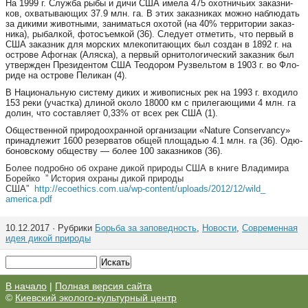
На 1999 г. Служ­ба ры­бы и ди­чи США име­ла 475 охот­ничь­их за­каз­ни­
ков, ох­ва­ты­ва­ю­щих 37.9 млн. га. В этих за­каз­ни­ках мож­но наб­лю­дать
за ди­ки­ми жи­вот­ны­ми, за­ни­мать­ся охо­той (на 40% тер­ри­то­рии за­каз­
ни­ка), ры­бал­кой, фо­тосъ­ем­кой (36). Сле­ду­ет от­ме­тить, что пер­вый в
США за­каз­ник для морс­ких мле­ко­пи­та­ю­щих был соз­дан в 1892 г. на
ост­ро­ве Афог­нак (Аляс­ка), а пер­вый ор­ни­то­ло­ги­чес­кий за­каз­ник был
ут­ве­рж­ден Пре­зи­ден­том США Те­о­до­ром Руз­вель­том в 1903 г. во Фло­
ри­де на ост­ро­ве Пе­ли­кан (4).
В На­ци­о­наль­ную сис­те­му ди­ких и жи­во­пис­ных рек на 1993 г. вхо­ди­ло
153 ре­ки (участ­ка) дли­ной око­ло 18000 км с при­ле­га­ю­щи­ми 4 млн. га
до­лин, что сос­тав­ля­ет 0,33% от всех рек США (1).
Об­ще­ст­вен­ной при­ро­до­ох­ран­ной ор­га­ни­за­ции «Nature Conservancy»
при­над­ле­жит 1600 ре­зер­ва­тов об­щей пло­щадью 4.1 млн. га (36). Одю­
бо­но­вс­ко­му об­ще­ст­ву — бо­лее 100 за­каз­ни­ков (36).
Более подробно об охране дикой природы США в книге Владимира
Борейко ” История охраны дикой природы
США”
http://ecoethics.com.ua/wp-
content/uploads/2012/12/wild_
america.pdf
10.12.2017 · Рубрики
Борьба за заповедность
,
Новости
,
Современная
идея дикой природы
В начало
|
Полная версия сайта
©
Киевский эколого-культурный центр