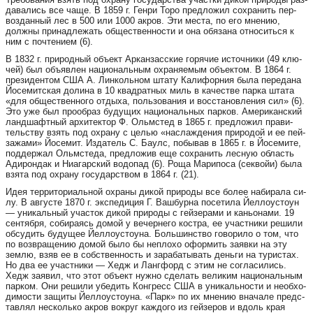
да­ва­лись все ча­ще. В 1859 г. Ген­ри То­ро пред­ло­жил сох­ра­нить пер­
воз­дан­ный лес в 500 или 1000 ак­ров. Эти мес­та, по его мне­нию,
долж­ны при­над­ле­жать об­ще­ст­вен­нос­ти и она обя­за­на от­но­сить­ся к
ним с поч­те­ни­ем (6).
В 1832 г. при­род­ный объ­ект Ар­кан­за­с­ские го­ря­чие ис­точ­ни­ки (49 клю­
чей) был объявлен на­ци­о­наль­ным ох­ра­ня­е­мым объ­ек­том. В 1864 г.
пре­зи­ден­том США А. Лин­коль­ном шта­ту Ка­ли­фор­ния бы­ла пе­ре­да­на
Йо­се­ми­тс­кая до­ли­на в 10 квад­рат­ных миль в ка­че­ст­ве пар­ка шта­та
«для об­ще­ст­вен­но­го от­ды­ха, поль­зо­ва­ния и вос­ста­нов­ле­ния сил» (6).
Это уже был про­об­раз бу­ду­щих на­ци­о­наль­ных пар­ков. Аме­ри­ка­нс­кий
ланд­ша­фт­ный ар­хи­тек­тор Ф. Ольмстед в 1865 г. пред­ло­жил пра­ви­
тель­ству взять под ох­ра­ну с целью «нас­лаж­де­ния при­ро­дой и ее пей­
за­жа­ми» Йо­се­мит. Из­да­тель С. Ба­улс, по­бы­вав в 1865 г. в Йо­се­ми­те,
под­дер­жал Ольмсте­да, пред­ло­жив еще сох­ра­нить лес­ную об­ласть
Ади­рон­дак и Ни­а­га­рс­кий во­до­пад (6). Ро­ща Ма­ри­по­са (сек­войи) бы­ла
взя­та под ох­ра­ну го­су­да­р­ством в 1864 г. (21).
Идея тер­ри­то­ри­аль­ной ох­ра­ны ди­кой при­ро­ды все бо­лее на­би­ра­ла си­
лу. В ав­гус­те 1870 г. экс­пе­ди­ция Г. Ваш­бур­на по­се­ти­ла Йел­ло­ус­то­ун
— уни­каль­ный учас­ток ди­кой при­ро­ды с гей­зе­ра­ми и кань­о­на­ми. 19
сен­тяб­ря, со­би­ра­ясь до­мой у ве­чер­не­го кост­ра, ее участ­ни­ки ре­ши­ли
об­су­дить бу­ду­щее Йел­ло­ус­то­у­на. Боль­ши­н­ство го­во­ри­ло о том, что
по возв­ра­ще­нию до­мой бы­ло бы неп­ло­хо офор­мить за­яв­ки на эту
зем­лю, взяв ее в собствен­ность и за­ра­ба­ты­вать день­ги на ту­рис­тах.
Но два ее участ­ни­ки — Хедж и Ланг­форд с этим не сог­ла­си­лись.
Хедж за­я­вил, что этот объ­ект нуж­но сде­лать ве­ли­ким на­ци­о­наль­ным
пар­ком. Они ре­ши­ли убе­дить Конг­ресс США в уни­каль­нос­ти и не­об­хо­
ди­мос­ти за­щи­ты Йел­ло­ус­то­у­на. «Парк» по их мне­нию вна­ча­ле предс­
тав­лял нес­коль­ко ак­ров вок­руг каж­до­го из гей­зе­ров и вдоль края