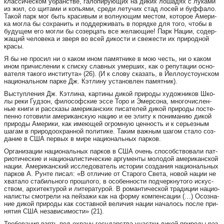
клас­си­чес­ком уб­ра­н­стве, га­ло­пи­ру­ю­щих на ди­ких ло­ша­дях с лу­ка­ми
из жил, со щи­та­ми и копь­я­ми, сре­ди ле­ту­чих стад ло­сей и буф­фа­ло.
Та­кой парк мог быть кра­си­вым и вол­ну­ю­щим мес­том, ко­то­рое Аме­ри­
ка мог­ла бы сох­ра­нить и под­дер­жи­вать в по­ряд­ке для то­го, что­бы в
бу­ду­щем его мог­ли бы со­зер­цать все же­ла­ю­щие! Парк На­ции, со­дер­
жа­щий че­ло­ве­ка и зве­ря во всей ди­кос­ти и све­жес­ти их при­род­ной
кра­сы.
Я бы не про­сил ни о ка­ком ином па­мят­ни­ке в мою честь, ни о ка­ком
ином при­чис­ле­нии к спис­ку слав­ных умер­ших, как о ре­пу­та­ции ос­но­
ва­те­ля та­ко­го инс­ти­ту­та» (26). (И к сло­ву ска­зать, в Йел­ло­ус­то­у­нс­ком
на­ци­о­наль­ном пар­ке Дж. Кэт­ли­ну ус­та­но­влен па­мят­ник).
Выс­туп­ле­ния Дж. Кэт­ли­на, кар­ти­ны ди­кой при­ро­ды ху­дож­ни­ков Шко­
лы ре­ки Гуд­зон, фи­ло­со­фс­кие эс­се То­ро и Эмер­со­на, мно­го­чис­лен­
ные кни­ги и рас­ска­зы аме­ри­ка­нс­ких пи­са­те­лей ди­кой при­ро­ды пос­те­
пен­но го­то­ви­ли аме­ри­ка­нс­кую на­цию и ее эли­ту к по­ни­ма­нию ди­кой
при­ро­ды Аме­ри­ки, как име­ю­щей ог­ром­ную цен­ность и к серь­ез­ным
ша­гам в при­ро­до­ох­ран­ной по­ли­ти­ке. Та­ким важ­ным ша­гом ста­ло соз­
да­ние в США пер­вых в ми­ре на­ци­о­наль­ных пар­ков.
Организации на­ци­о­наль­ных пар­ков в США очень спо­со­б­ство­ва­ли пат­
ри­о­ти­чес­кие и на­ци­о­на­лис­ти­чес­кие ар­гу­мен­ты мо­ло­дой аме­ри­ка­нс­кой
на­ции. Аме­ри­ка­нс­кий ис­сле­до­ва­тель ис­то­рии соз­да­ния на­ци­о­наль­ных
пар­ков А. Рун­те пи­сал: «В от­ли­чие от Ста­ро­го Све­та, но­вой на­ции не
хва­та­ло ста­биль­но­го прош­ло­го, в осо­бен­нос­ти под­че­рк­ну­то­го ис­ку­с­
ством, ар­хи­тек­ту­рой и ли­те­ра­ту­рой. В ро­ман­ти­чес­кой тра­ди­ции на­ци­о­
на­лис­ты смот­ре­ли на пей­за­жи как на фор­му ком­пен­са­ции (…) Осоз­на­
ние ди­кой при­ро­ды как сос­тав­ной ве­ли­чия на­ции на­ча­лось пос­ле при­
ня­тия США не­за­ви­си­мос­ти» (21).
Тре­бо­ва­ния взять под ох­ра­ну го­су­да­р­ства участ­ки ди­кой при­ро­ды раз­