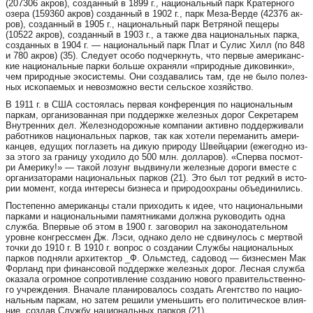
(207306 ак­ров), соз­дан­ный в 1899 г., на­ци­о­наль­ный парк Кра­тер­но­го
озе­ра (159360 ак­ров) соз­дан­ный в 1902 г., парк Ме­за-Вер­де (42376 ак­
ров), соз­дан­ный в 1905 г., на­ци­о­наль­ный парк Вет­ряной пе­ще­ры
(10522 ак­ров), соз­дан­ный в 1903 г., а так­же два на­ци­о­наль­ных пар­ка,
соз­дан­ных в 1904 г. — на­ци­о­наль­ный парк Плат и Су­лис Хилл (по 848
и 780 ак­ров) (35). Сле­ду­ет осо­бо под­че­рк­нуть, что пер­вые аме­ри­ка­нс­
кие на­ци­о­наль­ные пар­ки боль­ше ох­ра­ня­ли «при­род­ные ди­ко­вин­ки»,
чем при­род­ные эко­сис­те­мы. Они соз­да­ва­лись там, где не бы­ло по­лез­
ных ис­ко­па­е­мых и не­воз­мож­но вес­ти сельс­кое хо­зяй­ство.
В 1911 г. в США сос­то­я­лась пер­вая кон­фе­рен­ция по на­ци­о­наль­ным
пар­кам, ор­га­ни­зо­ван­ная при под­де­рж­ке же­лез­ных до­рог Сек­ре­та­рем
Внут­рен­них дел. Же­лез­но­до­рож­ные ком­па­нии ак­тив­но под­дер­жи­ва­ли
ра­бот­ни­ков на­ци­о­наль­ных пар­ков, так как хо­те­ли пе­ре­ма­нить аме­ри­
кан­цев, еду­щих пог­ла­зеть на ди­кую при­ро­ду Швей­ца­рии (еже­год­но из-
за это­го за гра­ни­цу ухо­ди­ло до 500 млн. дол­ла­ров). «Спер­ва пос­мот­
ри Аме­ри­ку!» — та­кой ло­зунг выд­ви­ну­ли же­лез­ные до­ро­ги вмес­те с
ор­га­ни­за­то­ра­ми на­ци­о­наль­ных пар­ков (21). Это был тот ред­кий в ис­то­
рии мо­мент, ког­да ин­те­ре­сы биз­не­са и при­ро­до­ох­ра­ны объ­е­ди­ни­лись.
Пос­те­пен­но аме­ри­кан­цы ста­ли при­хо­дить к идее, что на­ци­о­наль­ны­ми
пар­ка­ми и на­ци­о­наль­ны­ми па­мят­ни­ка­ми долж­на ру­ко­во­дить од­на
служ­ба. Впер­вые об этом в 1900 г. за­го­во­рил на за­ко­но­да­тель­ном
уров­не конг­ре­с­смен Дж. Лэ­си, од­на­ко де­ло не сдви­ну­лось с мерт­вой
точ­ки до 1910 г. В 1910 г. воп­рос о соз­да­нии Служ­бы на­ци­о­наль­ных
пар­ков под­ня­ли ар­хи­тек­тор _Ф. Ольмстед, са­до­вод — биз­нес­мен Мак
Фор­ланд при фи­нан­со­вой под­де­рж­ке же­лез­ных до­рог. Лес­ная служ­ба
ока­за­ла ог­ром­ное соп­ро­тив­ле­ние соз­да­нию но­во­го пра­ви­тель­ствен­но­
го уч­реж­де­ния. Вна­ча­ле пла­ни­ро­ва­лось соз­дать Аген­т­ство по на­ци­о­
наль­ным пар­кам, но за­тем ре­ши­ли умень­шить его по­ли­ти­чес­кое вли­я­
ние, соз­дав Служ­бу на­ци­о­наль­ных пар­ков (21).