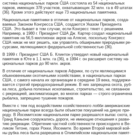
сис­те­ма на­ци­о­наль­ных пар­ков США сос­то­я­ла из 54 на­ци­о­наль­ных
пар­ков, име­ю­щих 378 участ­ков, ох­ва­ты­ва­ю­щих 32 млн. га в 49 шта­тах
(36). Кро­ме это­го действу­ют еще 73 на­ци­о­наль­ных па­мят­ни­ка.
На­ци­о­наль­ные па­мят­ни­ки в от­ли­чие от на­ци­о­наль­ных пар­ков, соз­да­
ва­е­мых За­ко­ном Конг­рес­са США, соз­да­ют­ся Ука­зом Пре­зи­ден­та
США. Это бы­ва­ет в том слу­чае, ес­ли Конг­ресс тя­нет с ре­ше­ни­ем.
Нап­ри­мер, в 1980 г. Пре­зи­дент США Дж. Кар­тер соз­дал на­ци­о­наль­ный
па­мят­ник на 56,5 мил­ли­о­нах ак­ров на Аляс­ке, пос­коль­ку Конг­ресс
США ни­как не мог ре­шить, как уп­рав­лять об­шир­ны­ми при­род­ны­ми ре­
сур­са­ми, яв­ля­ю­щи­ми­ся фе­де­раль­ной собствен­ностью (36).
В 1999 г. Пре­зи­дент США Б. Клин­тон ут­вер­дил но­вый на­ци­о­наль­ный
па­мят­ник в Юте в 1.1 млн. га (36), в 1994 г. он рас­ши­рил сис­те­му на­
ци­о­наль­ных пар­ков до 90 млн. ак­ров.
В от­ли­чие от на­ци­о­наль­ных пар­ков Аф­ри­ки, по су­ти яв­ля­ю­щи­ми­ся
обык­но­вен­ны­ми охот­ничь­и­ми хо­зяй­ства­ми, в на­ци­о­наль­ных пар­ках
США, с са­мо­го на­ча­ла их ор­га­ни­за­ции в се­ре­ди­не 19 ве­ка, под­дер­жи­
ва­ет­ся стро­гий при­ро­до­ох­ран­ный ре­жим. В них зап­ре­ще­на охо­та, руб­
ка ле­са, до­бы­ча по­лез­ных ис­ко­па­е­мых, стро­и­тель­ство, не свя­зан­ное
с рек­ре­а­ци­ей, ак­кли­ма­ти­за­ция, во мно­гих пар­ках — стро­го ог­ра­ни­че­на
ры­бал­ка, зап­ре­ще­но ту­ше­ние по­жа­ров.
Вмес­те с тем под воз­дей­стви­ем хо­зяй­ствен­но­го лоб­би аме­ри­ка­нс­кие
на­ци­о­наль­ные пар­ки всег­да бы­ли объ­ек­том по­ку­ше­ний на ди­кую при­
ро­ду. В Йо­се­ми­тс­ком на­ци­о­наль­ном пар­ке раз­ре­шал­ся вы­пас ско­та, в
Гранд Кань­о­не со­ору­жа­лись до­ро­ги, не име­ю­щие от­но­ше­ния к раз­ви­
тию рек­ре­а­ции. Об­ре­те­ние част­ной собствен­нос­ти про­ис­хо­ди­ло в Ве­
ли­ком Те­то­не, го­рах Рок­ки, Йо­се­ми­те. Во вре­мя Вто­рой ми­ро­вой вой­
ны руб­ка ле­са бы­ла раз­ре­ше­на в Олим­пийс­ком на­ци­о­наль­ном па­мят­