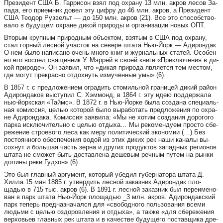
Пре­зи­дент США Б. Гар­ри­сон взял под ох­ра­ну 13 млн. ак­ров ле­сов За­
па­да, его при­ем­ник до­вел эту циф­ру до 46 млн. ак­ров, а Пре­зи­дент
США Те­о­дор Руз­вельт — до 150 млн. ак­ров (21). Все это спо­со­б­ство­
ва­ло в бу­ду­щем ох­ра­не ди­кой при­ро­ды и ор­га­ни­за­ции но­вых ОПТ.
Вто­рым круп­ным при­род­ным объ­ек­том, взя­тым в США под ох­ра­ну,
стал гор­ный лес­ной учас­ток на се­ве­ре шта­та Нью-Йорк — Ади­рон­дак.
О нем бы­ло на­пи­са­но очень мно­го книг и жур­наль­ных ста­тей. Осо­бен­
но его вос­пел свя­щен­ник У. Мэр­рей в сво­ей кни­ге «Прик­лю­че­ния в ди­
кой при­ро­де». Он за­я­вил, что «ди­кая при­ро­да яв­ля­ет­ся тем мес­том,
где мо­гут прек­рас­но от­дох­нуть из­му­чен­ные умы» (6).
В 1857 г. с пред­ло­же­ни­ем ог­ра­дить сто­миль­ной гра­ни­цей ди­кий район
Ади­рон­да­ков выс­ту­пил С. Хэм­монд, в 1864 г. эту идею под­дер­жа­ла
нью-йоркская «Таймс». В 1872 г. в Нью-Йор­ке бы­ла соз­да­на спе­ци­аль­
ная ко­мис­сия, целью ко­то­рой бы­ло вы­ра­бо­тать пред­ло­же­ния по ох­ра­
не Ади­рон­да­ка. Ко­мис­сия за­я­ви­ла: «Мы не хо­тим соз­да­ния до­ро­го­го
пар­ка иск­лю­чи­тель­но с целью от­ды­ха… Мы ре­ко­мен­ду­ем прос­то сбе­
ре­же­ние стро­е­во­го ле­са как ме­ру по­ли­ти­чес­кий эко­но­мии (…) Без
пос­то­ян­но­го обес­пе­че­ния во­дой из этих ди­ких рек на­ши ка­на­лы вы­
сох­нут и боль­шая часть зер­на и дру­гих про­дук­тов за­пад­ных ре­ги­о­нов
шта­та не смо­жет быть дос­тав­ле­на де­ше­вым реч­ным пу­тем на рын­ки
до­ли­ны ре­ки Гуд­зон» (6).
Это был глав­ный ар­гу­мент, ко­то­рый убе­дил гу­бер­на­то­ра шта­та Д.
Хил­ла 15 мая 1885 г. ут­вер­дить лес­ной за­каз­ник Ади­рон­дак пло­
щадью в 715 тыс. ак­ров (6). В 1891 г. лес­ной за­каз­ник был пе­ре­и­ме­но­
ван в парк шта­та Нью-Йорк пло­щадью _3 млн. ак­ров. Ади­рон­да­кс­кий
парк те­перь пред­наз­на­чал­ся для «сво­бод­но­го поль­зо­ва­ния все­ми
людь­ми с целью оз­до­ров­ле­ния и от­ды­ха», а так­же «для сбе­ре­же­ния
вер­ховь­ев глав­ных рек шта­та и в ка­че­ст­ве бу­ду­ще­го пос­тав­щи­ка дре­