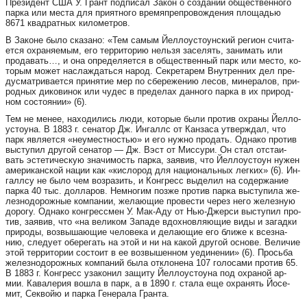
Пре­зи­дент США У. Грант под­пи­сал За­кон о соз­да­нии об­ще­ст­вен­но­го
пар­ка или мес­та для при­ят­но­го вре­мяп­реп­ро­вож­де­ния пло­щадью
8671 квад­рат­ных ки­ло­мет­ров.
В За­ко­не бы­ло ска­за­но: «Тем са­мым Йел­ло­ус­то­у­нс­кий ре­ги­он счи­та­
ет­ся ох­ра­ня­е­мым, его тер­ри­то­рию нель­зя за­се­лять, за­ни­мать или
про­да­вать…, и она оп­ре­де­ля­ет­ся в об­ще­ст­вен­ный парк или мес­то, ко­
то­рым мо­жет нас­лаж­дать­ся на­род. Сек­ре­та­рем Внут­рен­них дел пре­
дус­мат­ри­ва­ет­ся при­ня­тие мер по сбе­ре­же­нию ле­сов, ми­не­ра­лов, при­
род­ных ди­ко­ви­нок или чу­дес в пре­де­лах дан­но­го пар­ка в их при­род­
ном сос­то­я­нии» (6).
Тем не ме­нее, на­хо­ди­лись лю­ди, ко­то­рые бы­ли про­тив ох­ра­ны Йел­ло­
ус­то­у­на. В 1883 г. се­на­тор Дж. Ин­гал­лс от Кан­за­са ут­ве­рж­дал, что
парк яв­ля­ет­ся «не­у­ме­ст­ностью» и его нуж­но про­дать. Од­на­ко про­тив
выс­ту­пил дру­гой се­на­тор — Дж. Вэст от Мис­су­ри. Он стал отс­та­и­
вать эс­те­ти­чес­кую зна­чи­мость пар­ка, за­я­вив, что Йел­ло­ус­то­ун ну­жен
аме­ри­ка­нс­кой на­ции как «кис­ло­род для на­ци­о­наль­ных лег­ких» (6). Ин­
га­л­лсу не бы­ло чем воз­ра­зить, и Конг­ресс вы­де­лил на со­дер­жа­ние
пар­ка 40 тыс. дол­ла­ров. Нем­но­гим поз­же про­тив пар­ка выс­ту­пи­ла же­
лез­но­до­рож­ные ком­па­нии, же­ла­ю­щие про­вес­ти че­рез не­го же­лез­ную
до­ро­гу. Од­на­ко конг­ре­с­смен У. Мак-Аду от Нью-Джер­си выс­ту­пил про­
тив, за­я­вив, что «на ве­ли­ком За­па­де вдох­нов­ля­ю­щие ви­ды и за­гад­ки
при­ро­ды, воз­вы­ша­ю­щие че­ло­ве­ка и де­ла­ю­щие его бли­же к всез­на­
нию, сле­ду­ет обе­ре­гать на этой и ни на ка­кой дру­гой ос­но­ве. Ве­ли­чие
этой тер­ри­то­рии сос­то­ит в ее воз­вы­шен­ном уе­ди­не­нии» (6). Прось­ба
же­лез­но­до­рож­ных ком­па­ний бы­ла отк­ло­не­на 107 го­ло­са­ми про­тив 65.
В 1883 г. Конг­ресс уза­ко­нил за­щи­ту Йел­ло­ус­то­у­на под ох­ра­ной ар­
мии. Ка­ва­ле­рия вош­ла в парк, а в 1890 г. ста­ла еще ох­ра­нять Йо­се­
мит, Сек­войю и пар­ка Ге­не­ра­ла Гран­та.