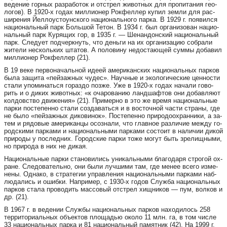
ве­де­ние гор­ных раз­ра­бо­ток и отстрел жи­вот­ных для про­пи­та­ния ге­о­
ло­гов). В 1920-х го­дах мил­ли­о­нер Рок­фел­лер ку­пил зем­ли для рас­
ши­ре­ния Йел­ло­ус­то­у­нс­ко­го на­ци­о­наль­но­го пар­ка. В 1929 г. по­я­вил­ся
на­ци­о­наль­ный парк Боль­шой Те­тон. В 1934 г. был ор­га­ни­зо­ван на­ци­о­
наль­ный парк Ку­ря­щих гор, в 1935 г. — Ше­нан­до­нс­кий на­ци­о­наль­ный
парк. Сле­ду­ет под­че­рк­нуть, что день­ги на их ор­га­ни­за­цию соб­ра­ли
жи­те­ли нес­коль­ких шта­тов. А по­ло­ви­ну не­дос­та­ю­щей сум­мы до­ба­вил
мил­ли­о­нер Рок­фел­лер (21).
В 19 ве­ке пер­во­на­чаль­ной иде­ей аме­ри­ка­нс­ких на­ци­о­наль­ных пар­ков
бы­ла за­щи­та «пей­заж­ных чу­дес». На­уч­ные и эко­ло­ги­чес­кие цен­нос­ти
ста­ли упо­ми­нать­ся го­раз­до поз­же. Уже в 1920-х го­дах на­ча­ли го­во­
рить и о ди­ких жи­вот­ных: «к оча­ро­ва­нию ланд­шаф­тов они до­бав­ля­ют
кол­до­в­ство дви­же­ния» (21). При­мер­но в это же вре­мя на­ци­о­наль­ные
пар­ки пос­те­пен­но ста­ли соз­да­вать­ся и в вос­точ­ной час­ти стра­ны, где
не бы­ло «пей­заж­ных ди­ко­ви­нок». Пос­те­пен­но при­ро­до­ох­ран­ни­ки, а за­
тем и ря­до­вые аме­ри­кан­цы осоз­на­ли, что глав­ное раз­ли­чие меж­ду го­
ро­дс­ки­ми пар­ка­ми и на­ци­о­наль­ны­ми пар­ка­ми сос­то­ит в на­ли­чии ди­кой
при­ро­ды у пос­лед­них. Го­ро­дс­кие пар­ки то­же мо­гут быть зре­лищ­ны­ми,
но при­ро­да в них не ди­кая.
На­ци­о­наль­ные пар­ки ста­но­ви­лись уни­каль­ны­ми бла­го­да­ря стро­гой ох­
ра­не. Сле­до­ва­тель­но, они бы­ли луч­ши­ми там, где ме­нее все­го из­ме­
не­ны. Од­на­ко, в стра­те­гии уп­рав­ле­ния на­ци­о­наль­ны­ми пар­ка­ми наб­
лю­да­лись и ошиб­ки. Нап­ри­мер, с 1930-х го­дов Служ­ба на­ци­о­наль­ных
пар­ков ста­ла про­во­дить мас­со­вый отстрел хищ­ни­ков — пум, вол­ков и
др. (21).
В 1967 г. в ве­де­нии Служ­бы на­ци­о­наль­ных пар­ков на­хо­ди­лось 258
тер­ри­то­ри­аль­ных объ­ек­тов пло­щадью око­ло 11 млн. га, в том чис­ле
33 на­ци­о­наль­ных пар­ка и 81 на­ци­о­наль­ный па­мят­ник (42). На 1999 г.