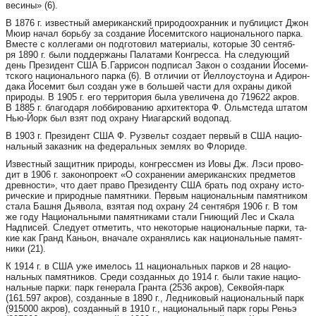
ве­си­ны» (6).
В 1876 г. из­ве­ст­ный аме­ри­ка­нс­кий при­ро­до­ох­ран­ник и пуб­ли­цист Джон
Мю­ир на­чал борь­бу за соз­да­ние Йо­се­ми­тс­ко­го на­ци­о­наль­но­го пар­ка.
Вмес­те с кол­ле­га­ми он под­го­то­вил ма­те­ри­а­лы, ко­то­рые 30 сен­тяб­
ря 1890 г. бы­ли под­дер­жа­ны Па­ла­та­ми Конг­рес­са. На сле­ду­ю­щий
день Пре­зи­дент США Б.Гар­ри­сон под­пи­сал За­кон о соз­да­нии Йо­се­ми­
тс­ко­го на­ци­о­наль­но­го пар­ка (6). В от­ли­чии от Йел­ло­ус­то­у­на и Ади­рон­
да­ка Йо­се­мит был соз­дан уже в боль­шей час­ти для ох­ра­ны ди­кой
при­ро­ды. В 1905 г. его тер­ри­то­рия бы­ла уве­ли­че­на до 719622 ак­ров.
В 1885 г. бла­го­да­ря лоб­би­ро­ва­нию ар­хи­тек­то­ра Ф. Ольмсте­да шта­том
Нью-Йорк был взят под ох­ра­ну Ни­а­га­рс­кий во­до­пад.
В 1903 г. Пре­зи­дент США Ф. Руз­вельт соз­да­ет пер­вый в США на­ци­о­
наль­ный за­каз­ник на фе­де­раль­ных зем­лях во Фло­ри­де.
Из­ве­ст­ный за­щит­ник при­ро­ды, конг­ре­с­смен из Ио­вы Дж. Лэ­си про­во­
дит в 1906 г. за­ко­ноп­ро­ект «О сох­ра­не­нии аме­ри­ка­нс­ких пред­ме­тов
древ­нос­ти», что да­ет пра­во Пре­зи­ден­ту США брать под ох­ра­ну ис­то­
ри­чес­кие и при­род­ные па­мят­ни­ки. Пер­вым на­ци­о­наль­ным па­мят­ни­ком
ста­ла Баш­ня Дь­я­во­ла, взя­тая под ох­ра­ну 24 сен­тяб­ря 1906 г. В том
же го­ду На­ци­о­наль­ны­ми па­мят­ни­ка­ми ста­ли Гни­ю­щий Лес и Ска­ла
Над­пи­сей. Сле­ду­ет от­ме­тить, что не­ко­то­рые на­ци­о­наль­ные пар­ки, та­
кие как Гранд Кань­он, вна­ча­ле ох­ра­ня­лись как на­ци­о­наль­ные па­мят­
ни­ки (21).
К 1914 г. в США уже име­лось 11 на­ци­о­наль­ных пар­ков и 28 на­ци­о­
наль­ных па­мят­ни­ков. Сре­ди соз­дан­ных до 1914 г. бы­ли такие на­ци­о­
наль­ные пар­ки: парк ге­не­ра­ла Гран­та (2536 ак­ров), Сек­войя-парк
(161.597 ак­ров), соз­дан­ные в 1890 г., Лед­ни­ко­вый на­ци­о­наль­ный парк
(915000 ак­ров), соз­дан­ный в 1910 г., на­ци­о­наль­ный парк го­ры Реньэ