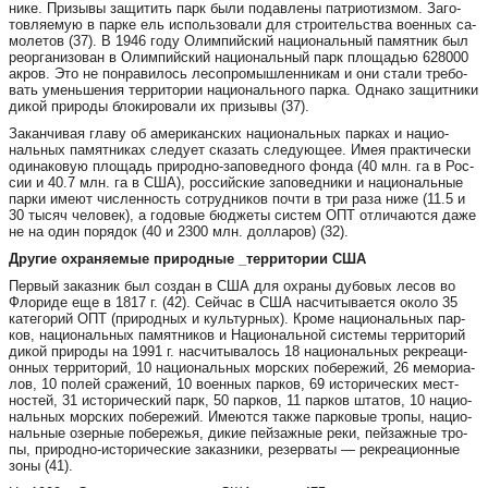
ни­ке. При­зы­вы за­щи­тить парк бы­ли по­дав­ле­ны пат­ри­о­тиз­мом. За­го­
тов­ля­е­мую в пар­ке ель ис­поль­зо­ва­ли для стро­и­тель­ства во­ен­ных са­
мо­ле­тов (37). В 1946 го­ду Олим­пийс­кий на­ци­о­наль­ный па­мят­ник был
ре­ор­га­ни­зо­ван в Олим­пийс­кий на­ци­о­наль­ный парк пло­щадью 628000
ак­ров. Это не пон­ра­ви­лось ле­соп­ро­мыш­лен­ни­кам и они ста­ли тре­бо­
вать умень­ше­ния тер­ри­то­рии на­ци­о­наль­но­го пар­ка. Од­на­ко за­щит­ни­ки
ди­кой при­ро­ды бло­ки­ро­ва­ли их при­зы­вы (37).
За­кан­чи­вая гла­ву об аме­ри­ка­нс­ких на­ци­о­наль­ных пар­ках и на­ци­о­
наль­ных па­мят­ни­ках сле­ду­ет ска­зать сле­ду­ю­щее. Имея прак­ти­чес­ки
оди­на­ко­вую пло­щадь при­род­но-за­по­вед­но­го фон­да (40 млн. га в Рос­
сии и 40.7 млн. га в США), рос­сийс­кие за­по­вед­ни­ки и на­ци­о­наль­ные
пар­ки име­ют чис­лен­ность сот­руд­ни­ков поч­ти в три ра­за ни­же (11.5 и
30 ты­сяч че­ло­век), а го­до­вые бюд­же­ты сис­тем ОПТ от­ли­ча­ют­ся да­же
не на один по­ря­док (40 и 2300 млн. дол­ла­ров) (32).
Дру­гие ох­ра­ня­е­мые при­род­ные _тер­ри­то­рии США
Пер­вый за­каз­ник был соз­дан в США для ох­ра­ны ду­бо­вых ле­сов во
Фло­ри­де еще в 1817 г. (42). Сей­час в США нас­чи­ты­ва­ет­ся око­ло 35
ка­те­го­рий ОПТ (при­род­ных и куль­тур­ных). Кро­ме на­ци­о­наль­ных пар­
ков, на­ци­о­наль­ных па­мят­ни­ков и На­ци­о­наль­ной сис­те­мы тер­ри­то­рий
ди­кой при­ро­ды на 1991 г. нас­чи­ты­ва­лось 18 на­ци­о­наль­ных рек­ре­а­ци­
он­ных тер­ри­то­рий, 10 на­ци­о­наль­ных морс­ких по­бе­ре­жий, 26 ме­мо­ри­а­
лов, 10 по­лей сра­же­ний, 10 во­ен­ных пар­ков, 69 ис­то­ри­чес­ких мест­
нос­тей, 31 ис­то­ри­чес­кий парк, 50 пар­ков, 11 пар­ков шта­тов, 10 на­ци­о­
наль­ных морс­ких по­бе­ре­жий. Име­ют­ся так­же пар­ко­вые тро­пы, на­ци­о­
наль­ные озер­ные по­бе­режья, ди­кие пей­заж­ные ре­ки, пей­заж­ные тро­
пы, при­род­но-ис­то­ри­чес­кие за­каз­ни­ки, ре­зер­ва­ты — рек­ре­а­ци­он­ные
зо­ны (41).