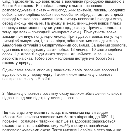
Слід підкреслити, що вовк якраз є важливою природною підмогою в
боротьбі з сказом. Він поїдає велику кількість основних
розповсюджувачів сказу – мишоподібних гризунів, лисиць, бродячих
собак, єнотоподібних собак і вовкособачих гібридів. Там, де в дикій
природі мешкає вовк, чисельність лисиць невисока і випадки сказу
серед лисиць незначні. На думку вчених, винищення вовків тільки
погіршує епідеміологічну ситуацію щодо сказу. Причина полягає в
тому, що вовк – природний конкурент лисиці. Присутність вовка
завжди пригнічує популяцію лисиці. При відстрілі вовка, популяція
лисиці збільшується, і, як наслідок, збільшуються випадки сказу.
Аналогічна ситуація з безпритульними собаками. За даними зоологів,
один вовк в середньому за рік поїдає 13 лисиць і 10 єнотоподібних
собак. Це якраз ті види диких тварин, які найчастіше за інших
хворіють на сказ. Тобто вовк – головний інструмент боротьби зі
сказом у природі.
Однак саме вовків мисливці вважають своїм головним ворогом і
відстрілюють у першу чергу. Таким чином мисливці сприяють
поширенню сказу в Україні.
2. Мисливці сприяють розвитку сказу шляхом збільшення кількості
підранків під час відстрілу лисиць і вовків.
Під час відстрілу вовків і лисиць мисливцями під виглядом
«боротьби» з сказом залишається багато підранків, до 30%. Ці
поранені і ослаблені тварини частіше за здорових заражаються
сказом і стають в найближчому майбутньому потенційними
розповсюджувачами сказу. Тобто мисливці своїми відстрілами ще