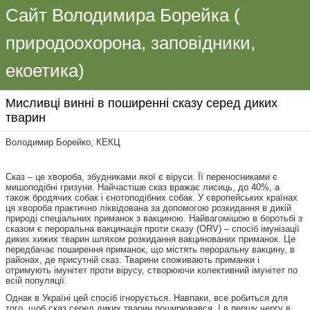
Сайт Володимира Борейка (
природоохорона, заповідники,
екоетика)
Мисливці винні в поширенні сказу серед диких
тварин
Володимир Борейко, КЕКЦ
Сказ – це хвороба, збудниками якої є віруси. Її переносниками є
мишоподібні гризуни. Найчастіше сказ вражає лисиць, до 40%, а
також бродячих собак і єнотоподібних собак. У європейських країнах
ця хвороба практично ліквідована за допомогою розкидання в дикій
природі спеціальних приманок з вакциною. Найвагомішою в боротьбі з
сказом є пероральна вакцинація проти сказу (ORV) – спосіб імунізації
диких хижих тварин шляхом розкидання вакцинованих приманок. Це
передбачає поширення приманок, що містять пероральну вакцину, в
районах, де присутній сказ. Тварини споживають приманки і
отримують імунітет проти вірусу, створюючи колективний імунітет по
всій популяції.
Однак в Україні цей спосіб ігнорується. Навпаки, все робиться для
того, щоб сказ серед диких тварин поширювався. І в першу чергу в