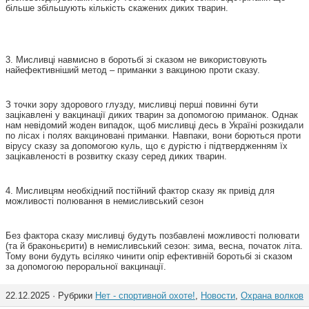
більше збільшують кількість скажених диких тварин.
3. Мисливці навмисно в боротьбі зі сказом не використовують
найефективніший метод – приманки з вакциною проти сказу.
З точки зору здорового глузду, мисливці перші повинні бути
зацікавлені у вакцинації диких тварин за допомогою приманок. Однак
нам невідомий жоден випадок, щоб мисливці десь в Україні розкидали
по лісах і полях вакциновані приманки. Навпаки, вони борються проти
вірусу сказу за допомогою куль, що є дурістю і підтвердженням їх
зацікавленості в розвитку сказу серед диких тварин.
4. Мисливцям необхідний постійний фактор сказу як привід для
можливості полювання в немисливський сезон
Без фактора сказу мисливці будуть позбавлені можливості полювати
(та й браконьєрити) в немисливський сезон: зима, весна, початок літа.
Тому вони будуть всіляко чинити опір ефективній боротьбі зі сказом
за допомогою пероральної вакцинації.
22.12.2025 · Рубрики
Нет - спортивной охоте!
,
Новости
,
Охрана волков