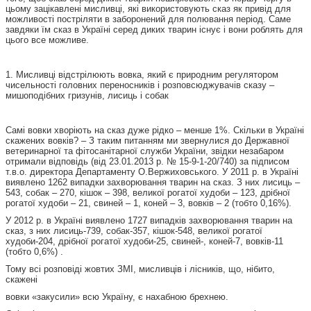
цьому зацікавлені мисливці, які використовують сказ як привід для
можливості постріляти в заборонений для полювання період. Саме
завдяки їм сказ в Україні серед диких тварин існує і вони роблять для
цього все можливе.
1. Мисливці відстрілюють вовка, який є природним регулятором
чисельності головних переносників і розповсюджувачів сказу –
мишоподібних гризунів, лисиць і собак
Самі вовки хворіють на сказ дуже рідко – менше 1%. Скільки в Україні
скажених вовків? – З таким питанням ми звернулися до Державної
ветеринарної та фітосанітарної служби України, звідки незабаром
отримали відповідь (від 23.01.2013 р. № 15-9-1-20/740) за підписом
т.в.о. директора Департаменту О.Вержиховського. У 2011 р. в Україні
виявлено 1262 випадки захворювання тварин на сказ. З них лисиць –
543, собак – 270, кішок – 398, великої рогатої худоби – 123, дрібної
рогатої худоби – 21, свиней – 1, коней – 3, вовків – 2 (тобто 0,16%).
У 2012 р. в Україні виявлено 1727 випадків захворювання тварин на
сказ, з них лисиць-739, собак-357, кішок-548, великої рогатої
худоби-204, дрібної рогатої худоби-25, свиней-, коней-7, вовків-11
(тобто 0,6%) .
Тому всі розповіді жовтих ЗМІ, мисливців і лісників, що, нібито,
скажені
вовки «закусили» всю Україну, є нахабною брехнею.