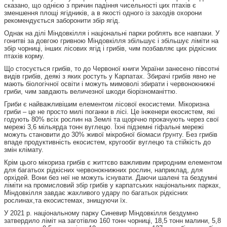
сказано, що однією з причин падіння чисельності цих птахів є
зменшення площі ягідників, а в якості одного із заходів охорони
рекомендується заборонити збір ягід.
Однак на ділі Міндовкілля і національні парки роблять все навпаки. У
гонитві за довгою гривною Міндовкілля збільшує і збільшує ліміти на
збір чорниці, інших лісових ягід і грибів, чим позбавляє цих рідкісних
птахів корму.
Що стосується грибів, то до Червоної книги України занесено півсотні
видів грибів, деякі з яких ростуть у Карпатах. Збирачі грибів явно не
мають біологічної освіти і можуть мимоволі збирати і червонокнижні
гриби, чим завдають величезної шкоди біорізноманіттю.
Гриби є найважливішим елементом лісової екосистеми. Мікоризна
гриби – це не просто милі поганки в лісі. Це інженери екосистем, які
годують 80% всіх рослин на Землі та щорічно прокачують через свої
мережі 3,6 мільярда тонн вуглецю. Їхні підземні гіфальні мережі
можуть становити до 30% живої мікробної біомаси ґрунту. Без грибів
впаде продуктивність екосистем, кругообіг вуглецю та стійкість до
змін клімату.
Крім цього мікориза грибів є життєво важливим природним елементом
для багатьох рідкісних червонокнижних рослин, наприклад, для
орхідей. Вони без неї не можуть існувати. Даючи шалені та бездумні
ліміти на промисловий збір грибів у карпатських національних парках,
Міндовкілля завдає жахливого удару по багатьох рідкісних
рослинах,та екосистемах, знищуючи їх.
У 2021 р. національному парку Синевир Міндовкілля бездумно
затвердило ліміт на заготівлю 160 тонн чорниці, 18,5 тонн малини, 5,8