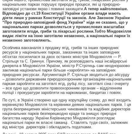
національних парках порушує природні процеси, які ці природно-
заповідні установи якраз і повинні захищати.
А тепер найголовніше.
Відповідно до ст.19 Конституції України органи влади мають
діяти лише у рамках Конституції та законів. Але Законом України
“Про природно-заповідний фонд України” ніде не сказано, що у
національних парках дозволяється у промислових масштабах
заготовляти ягоди, гриби та лікарські рослини.
Тобто Міндовкілля
видає ліміти на їхню заготівлю незаконно, а національні парки їх
незаконно заготовляють.
Особлива вакханалія з продажу ягід, грибів та інших природних
ресурсів у національних парках, заказниках та інших заповідних
об’єктах посилилася за двох останніх міністрів Міндовкілля — Р.
Стрільця та С. Гринчук. Причому, як розповідають наші інсайдерські
джерела в Міндовкілля України, міністр Р.Стрілець сам неодноразово
закликав національні парки більше «заробляти» на заповідних
природних ресурсах. Аргументація Р. Стрільця зводиться до абсурду
– дозволити державним природоохоронним організаціям-національним
паркам заробляти на заготівлі ягід, рубці лісу, заготівлі сіна і очерету
– все одно що дозволити правоохоронним органам – відділенням
поліції і прокуратури заробляти на наркоманах, бандитах і повіях.
По суті, в Україні створено ще одну корупційну схему, до якої входить
керівництво Міндовкілля та керівники деяких національних парків. І ця
група безпринципних міністерських чиновників та жадібних директорів
національних парків безперешкодно краде та знищує природні
багатства народу України.Керівництво Міндовкілля розглядає
національні парки як власні гаманці. Ставлять туди своїх, залежних
від міністра директорів і обкладають податками.