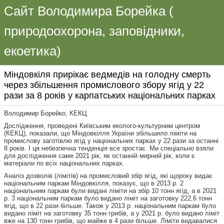
Сайт Володимира Борейка (
природоохорона, заповідники,
екоетика)
Міндовкіля прирікає ведмедів на голодну смерть
через збільшення промислового збору ягід у 22
рази за 8 років у карпатських національних парках
Володимир Борейко, КЕКЦ
Дослідження, проведені Київським еколого-культурним центром
(КЕКЦ), показали, що Міндовкілля України збільшило ліміти на
промислову заготівлю ягід у національних парках у 22 рази за останні
8 років. І ця небезпечна тенденція все зростає. Ми спеціально взяли
для дослідження саме 2021 рік, як останній мирний рік, коли є
матеріали по всіх національних парках.
Аналіз дозволів (лімітів) на промисловий збір ягід, які щороку видає
національним паркам Міндовкілля, показує, що в 2013 р. 2
національним паркам були видані ліміти на збір 10 тонн ягід, а в 2021
р. 3 національним паркам було видано ліміт на заготовку 222,6 тонн
ягід, що в 22 рази більше. Також у 2013 р. національним паркам було
видано ліміт на заготовку 35 тонн грибів, а у 2021 р. було видано ліміт
вже на 130 тонн грибів, що майже в 4 рази більше. Ліміти видавалися