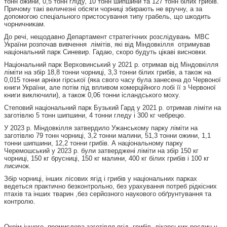
тонн ожини, 0,5 тонн гліду, 10 тонн шипшини та 127 тонн білих грибів.
Причому такі величезні обсяги чорниці збирають не вручну, а за
допомогою спеціального пристосування типу грабель, що шкодить
чорничникам.
До речі, нещодавно Департамент стратегічних розслідувань МВС
України розпочав вивчення лімітів, які від Міндовкілля отримував
національний парк Синевир. Гадаю, скоро будуть цікаві висновки.
Національний парк Верховинський у 2021 р. отримав від Міндовкілля
ліміти на збір 18,8 тонни чорниці, 3,3 тонни білих грибів, а також на
0,015 тонни арніки гірської (яка свого часу була занесена до Червоної
книги України, але потім під впливом комерційного лобі її з Червоної
книги виключили), а також 0,06 тонни ісландського моху.
Степовий національний парк Бузький Гард у 2021 р. отримав ліміти на
заготівлю 5 тонн шипшини, 4 тонни гледу і 300 кг чебрецю.
У 2023 р. Міндовкілля затвердило Ужанському парку ліміти на
заготівлю 79 тонн чорниці, 3,2 тонни малини, 51,3 тонни ожини, 1,1
тонни шипшини, 12,2 тонни грибів. А національному парку
Черемошський у 2023 р. були затверджені ліміти на збір 150 кг
чорниці, 150 кг брусниці, 150 кг малини, 400 кг білих грибів і 100 кг
лисичок.
Збір чорниці, інших лісових ягід і грибів у національних парках
ведеться практично безконтрольно, без урахування потреб рідкісних
птахів та інших тварин ,без серйозного наукового обґрунтування та
контролю.
Окрім іншого, промислова заготівля ягід, грибів, лікарських рослин у