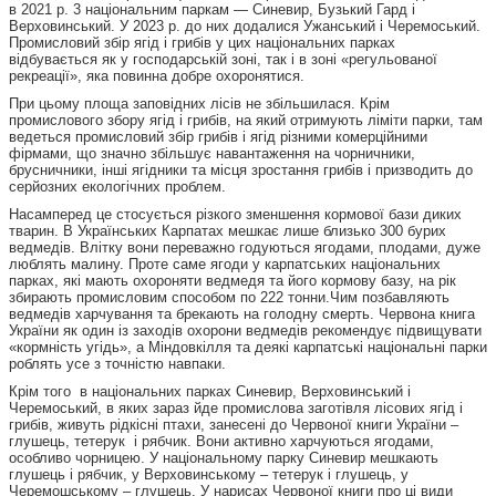
в 2021 р. 3 національним паркам — Синевир, Бузький Гард і
Верховинський. У 2023 р. до них додалися Ужанський і Черемоський.
Промисловий збір ягід і грибів у цих національних парках
відбувається як у господарській зоні, так і в зоні «регульованої
рекреації», яка повинна добре охоронятися.
При цьому площа заповідних лісів не збільшилася. Крім
промислового збору ягід і грибів, на який отримують ліміти парки, там
ведеться промисловий збір грибів і ягід різними комерційними
фірмами, що значно збільшує навантаження на чорничники,
брусничники, інші ягідники та місця зростання грибів і призводить до
серйозних екологічних проблем.
Насамперед це стосується різкого зменшення кормової бази диких
тварин. В Українських Карпатах мешкає лише близько 300 бурих
ведмедів. Влітку вони переважно годуються ягодами, плодами, дуже
люблять малину. Проте саме ягоди у карпатських національних
парках, які мають охороняти ведмедя та його кормову базу, на рік
збирають промисловим способом по 222 тонни.Чим позбавляють
ведмедів харчування та брекають на голодну смерть. Червона книга
України як один із заходів охорони ведмедів рекомендує підвищувати
«кормність угідь», а Міндовкілля та деякі карпатські національні парки
роблять усе з точністю навпаки.
Крім того в національних парках Синевир, Верховинський і
Черемоський, в яких зараз йде промислова заготівля лісових ягід і
грибів, живуть рідкісні птахи, занесені до Червоної книги України –
глушець, тетерук і рябчик. Вони активно харчуються ягодами,
особливо чорницею. У національному парку Синевир мешкають
глушець і рябчик, у Верховинському – тетерук і глушець, у
Черемошському – глушець. У нарисах Червоної книги про ці види