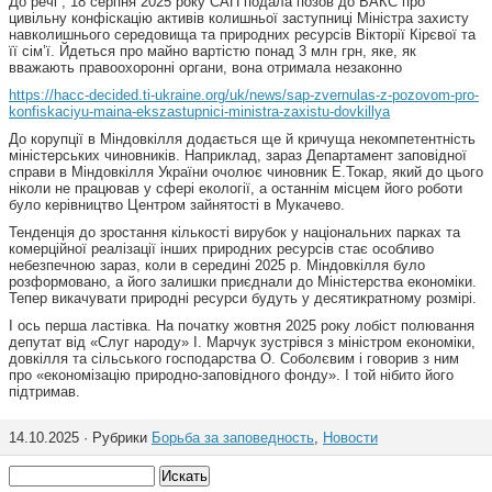
До речі , 18 серпня 2025 року САП подала позов до ВАКС про
цивільну конфіскацію активів колишньої заступниці Міністра захисту
навколишнього середовища та природних ресурсів Вікторії Кірєвої та
її сім’ї. Йдеться про майно вартістю понад 3 млн грн, яке, як
вважають правоохоронні органи, вона отримала незаконно
https://hacc-decided.ti-ukraine.org/uk/news/sap-zvernulas-z-pozovom-pro-
konfiskaciyu-maina-ekszastupnici-ministra-zaxistu-dovkillya
До корупції в Міндовкілля додається ще й кричуща некомпетентність
міністерських чиновників. Наприклад, зараз Департамент заповідної
справи в Міндовкілля України очолює чиновник Е.Токар, який до цього
ніколи не працював у сфері екології, а останнім місцем його роботи
було керівництво Центром зайнятості в Мукачево.
Тенденція до зростання кількості вирубок у національних парках та
комерційної реалізації інших природних ресурсів стає особливо
небезпечною зараз, коли в середині 2025 р. Міндовкілля було
розформовано, а його залишки приєднали до Міністерства економіки.
Тепер викачувати природні ресурси будуть у десятикратному розмірі.
І ось перша ластівка. На початку жовтня 2025 року лобіст полювання
депутат від «Слуг народу» І. Марчук зустрівся з міністром економіки,
довкілля та сільського господарства О. Соболєвим і говорив з ним
про «економізацію природно-заповідного фонду». І той нібито його
підтримав.
14.10.2025 · Рубрики
Борьба за заповедность
,
Новости