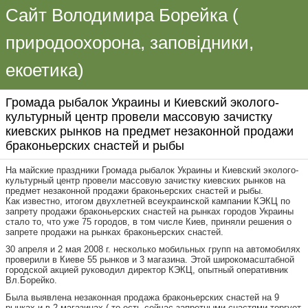
Сайт Володимира Борейка (
природоохорона, заповідники,
екоетика)
Громада рыбалок Украины и Киевский эколого-
культурный центр провели массовую зачистку
киевских рынков на предмет незаконной продажи
браконьерских снастей и рыбы
На майские праздники Громада рыбалок Украины и Киевский эколого-
культурный центр провели массовую зачистку киевских рынков на
предмет незаконной продажи браконьерских снастей и рыбы.
Как известно, итогом двухлетней всеукраинской кампании КЭКЦ по
запрету продажи браконьерских снастей на рынках городов Украины
стало то, что уже 75 городов, в том числе Киев, приняли решения о
запрете продажи на рынках браконьерских снастей.
30 апреля и 2 мая 2008 г. несколько мобильных групп на автомобилях
проверили в Киеве 55 рынков и 3 магазина. Этой широкомасштабной
городской акцией руководил директор КЭКЦ, опытный оперативник
Вл.Борейко.
Была выявлена незаконная продажа браконьерских снастей на 9
рынках и в 2 магазинах ( то-есть сейчас запретными снастями торгует