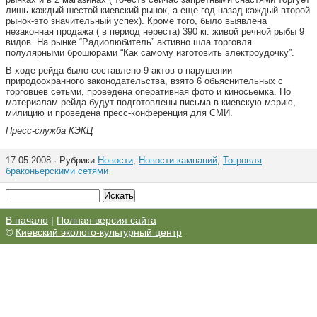
лишь каждый шестой киевский рынок, а еще год назад-каждый второй
рынок-это значительный успех). Кроме того, было выявлена
незаконная продажа ( в период нереста) 390 кг. живой речной рыбы 9
видов. На рынке “Радиолюбитель” активно шла торговля
полулярными брошюрами “Как самому изготовить электроудочку”.
В ходе рейда было составлено 9 актов о нарушении
природоохранного законодательства, взято 6 обьяснительных с
торговцев сетьми, проведена оперативная фото и киносьемка. По
материалам рейда будут подготовлены письма в киевскую мэрию,
милицию и проведена пресс-конференция для СМИ.
Пресс-служба КЭКЦ
17.05.2008 · Рубрики
Новости
,
Новости кампаний
,
Тогровля
браконьерскими сетями
В начало
|
Полная версия сайта
©
Киевский эколого-культурный центр