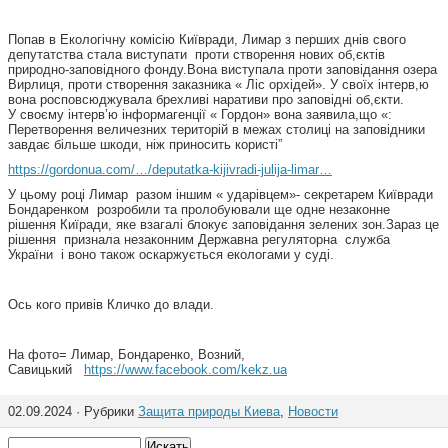
Попав в Екологічну комісію Київради, Лимар з перших днів свого
депутатства стала виступати проти створення нових об,єктів
природно-заповідного фонду.Вона виступала проти заповідання озера
Вирлиця, проти створення заказника « Ліс орхідей». У своїх інтерв,ю
вона росповсюджувала брехливі наративи про заповідні об,єкти.
У своєму інтерв’ю інформагенції « Гордон» вона заявила,що «:
Перетворення величезних територій в межах столиці на заповідники
завдає більше шкоди, ніж приносить користі”
https://gordonua.com/…/deputatka-kijivradi-julija-limar…
У цьому році Лимар разом іншим « ударівцем»- секретарем Київради
Бондаренком розробили та пролобуювали ще одне незаконне
рішення Киїради, яке взагалі блокує заповідання зелених зон.Зараз це
рішення признала незаконним Державна регуляторна служба
України і воно також оскаржується екологами у суді.
Ось кого привів Кличко до влади.
На фото= Лимар, Бондаренко, Возний,
Савицький
https://www.facebook.com/kekz.ua
02.09.2024 · Рубрики
Защита природы Киева
,
Новости