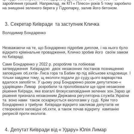
заробляння грошей. Наприклад, як КП « Плесо» років 5 тому заробило
на знищенні зеленого берега у Гідропарку, залив його бетоном.
Секретар Київради та заступник Кличка
Володимир Бондаренко
Незважаючи на те, що Бондаренко підробив диплом, і на нього було
відкрито крімінальне провадження, Кличко зробив його своїм замом
по Київраді.
Саме Бондаренко у 2022 р. розробляв та лобіював
затвердження Київрадою двох незаконних постанов познищенню
заповідних об,єктів- Лиса гора та Бабин яр під військове кладовище. І
тільки завдяки тому, щ екологи подали до суду,цього варварства
вдалося запобігти. У цьому році Бондаренко разом депутаткою-«
ударівцем» Лимар розробили та пролобіювали ще одне незаконне
рішення Киїради, яке взагалі блокуєзаповідання зелених зон.Зараз це
рішення признала незаконним Державна регуляторна служба України
та воно нами також оскаржується екологами у суді. Крім того
Бондаренко з трибуни Київради відкрито закликав депутатів не
створювати заповідні об,єкти, а також почав відкриту кампанію
репресій проти екологів.
Депутат Київради від « Удару» Юлія Лимар