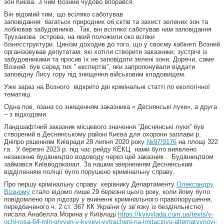
зон Києва. З чим Возний чудово впорався.
Він відомий тим, що всіляко саботував
заповідання багатьох природних об,єктів та захист зелених зон та
лобіював забудовників. Так, він всіляко саботував нам заповідання
Труханова острова, на який положили око всіяки
бізнесструктури. Цинізм доходив до того, що у своєму кабінеті Возний
організовував депутатам, які хотіли створити заказники, зустрічі із
забудовниками та просив їх не заповідати зелені зони. Доречи, саме
Возний був серед тих ” експертів”, яки запропонували віддати
заповідну Лису гору під знищення військовим кладовищем.
Уже зараз на Возного відкрито дві крімінальні статті по екологічної
тематиці.
Одна пов, язана со знищенням заказника « Деснянські луки», а друга
– з відходами.
Ландшафтний заказник місцевого значення “Деснянські луки” був
створений в Деснянському районі Києва для охорони заплави р.
Дніпро рішенням Київради 28 липня 2020 року
№97/9176
на площі 322
га . У березні 2023 р. під час рейду КЕКЦ нами було виявлено
незаконне будівництво водоводу через цей заказник . Будівництвом
займався Київводоканал. За нашим зверненням Деснянським
відділенням поліції було порушено кримінальну справу.
Про першу крімінальну справу керівнику Департаменту
Олександру
Возному
стало відомо лише 29 березня цього року, коли йому було
повідомлено про підозру у вчиненні кримінального правопорушення,
передбаченого ч. 2 ст. 367 КК України (у зв’язку із бездіяльністю)
писала Анабелла Морина у Київладі
https://kyivvlada.com.ua/texts/v-
ochi-rosa-64-mln-gryven-v-kyyevi-vytracheni-na-imitacziyu-alternatyvnoyi-