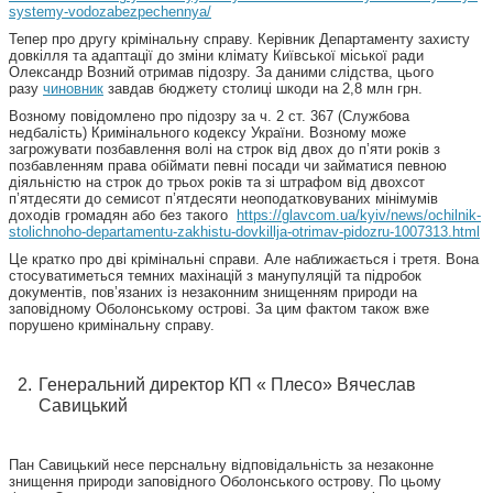
systemy-vodozabezpechennya/
Тепер про другу крімінальну справу. Керівник Департаменту захисту
довкілля та адаптації до зміни клімату Київської міської ради
Олександр Возний отримав підозру. За даними слідства, цього
разу
чиновник
завдав бюджету столиці шкоди на 2,8 млн грн.
Возному повідомлено про підозру за ч. 2 ст. 367 (Службова
недбалість) Кримінального кодексу України. Возному може
загрожувати позбавлення волі на строк від двох до п’яти років з
позбавленням права обіймати певні посади чи займатися певною
діяльністю на строк до трьох років та зі штрафом від двохсот
п’ятдесяти до семисот п’ятдесяти неоподатковуваних мінімумів
доходів громадян або без такого
https://glavcom.ua/kyiv/news/ochilnik-
stolichnoho-departamentu-zakhistu-dovkillja-otrimav-pidozru-1007313.html
Це кратко про дві крімінальні справи. Але наближається і третя. Вона
стосуватиметься темних махінацій з манупуляцій та підробок
документів, пов’язаних із незаконним знищенням природи на
заповідному Оболонському острові. За цим фактом також вже
порушено кримінальну справу.
Генеральний директор КП « Плесо» Вячеслав
Савицький
Пан Савицький несе перснальну відповідальність за незаконне
знищення природи заповідного Оболонського острову. По цьому