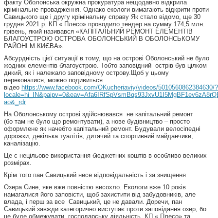
факту Оболонська окружна прокуратура нещодавно відкрила
крімінальне провадження. Однако екологи вимагають відкрити проти
Савицького ще і другу крімінальну справу Як стало відомо, ще 30
грудня 2021 р. КП « Плесо» проводило тендер на сумму 174,5 млн.
грівень, який називався «КАПІТАЛЬНИЙ РЕМОНТ ЕЛЕМЕНТІВ
БЛАГОУСТРОЮ ОСТРОВА ОБОЛОНСЬКИЙ В ОБОЛОНСЬКОМУ
РАЙОНІ М.КИЄВА».
Абсурдність цієї ситуації в тому, що на острові Оболонський не було
жодних елементів благоустрою. Тобто заповідний острів був цілком
дикий, як і належало заповідному острову.Щоб у цьому
переконатися, можно подивиться
відео
https://www.facebook.com/OKucheriaviy/videos/5010560862384630/?
locale=hi_IN&paipv=0&eav=Afa6IRfSpVsmBqs93JxvU1I5MgBF1ev6zA
ao&_rdr
На Оболонському острові здійснювався не капітальний ремонт
(бо там не було що ремонтувати), а нове будівництво – просто
оформлене як начебто капітальний ремонт. Будували велосіпедні
дорожки, декілька туалітів, дитячий та спортивний майданчики,
каналізацію.
Це є нецільове використання бюджетних коштів в особливо великих
розмірах.
Крім того пан Савицький несе відповідальність і за знищення
Озера Сине, яке вже повністю висохло. Екологи вже 10 років
намагалися його заповісти, щоб захистити від забудовників, але
влада, і перш за все Савицький, це не давали. Доречи, пан
Савицький завжди категорично виступає проти заповідання озер, бо
це буде обмежувати господарську діяльність КП « Плесо» та