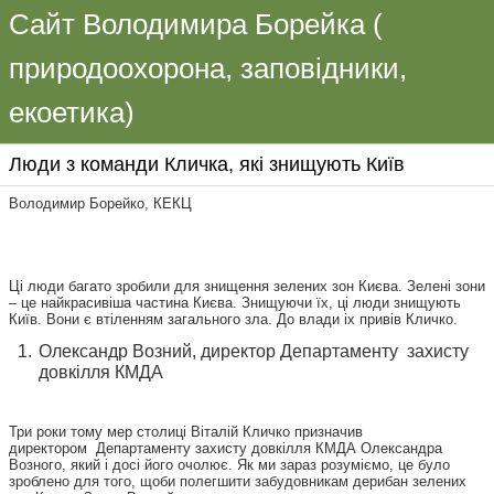
Сайт Володимира Борейка (
природоохорона, заповідники,
екоетика)
Люди з команди Кличка, які знищують Київ
Володимир Борейко, КЕКЦ
Ці люди багато зробили для знищення зелених зон Києва. Зелені зони
– це найкрасивіша частина Києва. Знищуючи їх, ці люди знищують
Київ. Вони є втіленням загального зла. До влади іх привів Кличко.
Олександр Возний, директор Департаменту захисту
довкілля КМДА
Три роки тому мер столиці Віталій Кличко призначив
директором Департаменту захисту довкілля КМДА Олександра
Возного, який і досі його очолює. Як ми зараз розуміємо, це було
зроблено для того, щоби полегшити забудовникам дерибан зелених