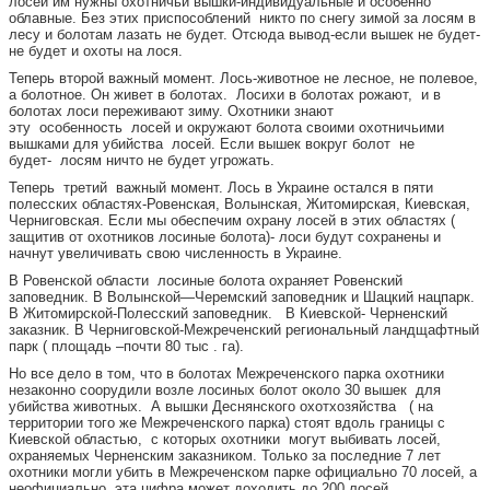
лосей им нужны охотничьи вышки-индивидуальные и особенно
облавные. Без этих приспособлений никто по снегу зимой за лосям в
лесу и болотам лазать не будет. Отсюда вывод-если вышек не будет-
не будет и охоты на лося.
Теперь второй важный момент. Лось-животное не лесное, не полевое,
а болотное. Он живет в болотах. Лосихи в болотах рожают, и в
болотах лоси переживают зиму. Охотники знают
эту особенность лосей и окружают болота своими охотничьими
вышками для убийства лосей. Если вышек вокруг болот не
будет- лосям ничто не будет угрожать.
Теперь третий важный момент. Лось в Украине остался в пяти
полесских областях-Ровенская, Волынская, Житомирская, Киевская,
Черниговская. Если мы обеспечим охрану лосей в этих областях (
защитив от охотников лосиные болота)- лоси будут сохранены и
начнут увеличивать свою численность в Украине.
В Ровенской области лосиные болота охраняет Ровенский
заповедник. В Волынской—Черемский заповедник и Шацкий нацпарк.
В Житомирской-Полесский заповедник. В Киевской- Черненский
заказник. В Черниговской-Межреченский региональный ландщафтный
парк ( площадь –почти 80 тыс . га).
Но все дело в том, что в болотах Межреченского парка охотники
незаконно соорудили возле лосиных болот около 30 вышек для
убийства животных. А вышки Деснянского охотхозяйства ( на
территории того же Межреченского парка) стоят вдоль границы с
Киевской областью, с которых охотники могут выбивать лосей,
охраняемых Черненским заказником. Только за последние 7 лет
охотники могли убить в Межреченском парке официально 70 лосей, а
неофициально эта цифра может доходить до 200 лосей.