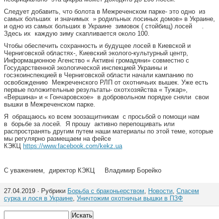
Следует добавить, что болота в Межреченском парке- это одно из
самых больших и значимых » родильных лосиных домов» в Украине,
и одно из самых больших в Украине зимовок ( стойбищ) лосей .
Здесь их каждую зиму скапливается около 100.
Чтобы обеспечить сохранность и будущее лосей в Киевской и
Черниговской областях-, Киевский эколого-культурный центр,
Информационное Агенство « Активні громадяни» совместно с
Государственной экологической инспекцией Украины и
госэкоинспекцией в Черниговской области начали кампанию по
освобождению Межреченского РЛП от охотничьих вышек. Уже есть
первые положительные результаты- охотхозяйства « Тужар»,
«Вершина» и « Гончаровское» в добровольном порядке сняли свои
вышки в Межреченском парке.
Я обращаюсь ко всем зоозащитникам с просьбой о помощи нам
в борьбе за лосей. Я прошу активно перепощивать или
распространять другим путем наши материалы по этой теме, которые
мы регулярно размещаем на фейсе
КЭКЦ
https://www.facebook.com/kekz.ua
С уважением, директор КЭКЦ Владимир Борейко
27.04.2019 · Рубрики
Борьба с браконьерством
,
Новости
,
Спасем
сурка и лося в Украине
,
Уничтожим охотничьи вышки в ПЗФ