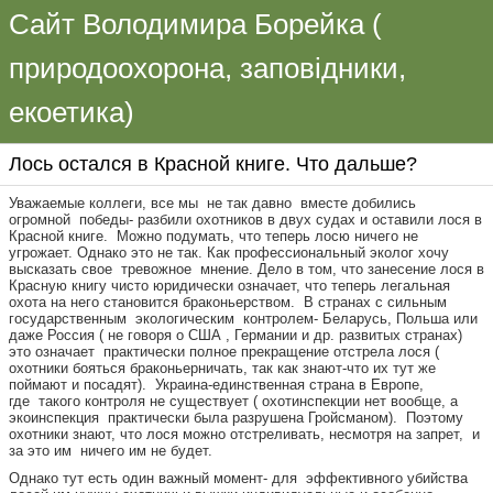
Сайт Володимира Борейка (
природоохорона, заповідники,
екоетика)
Лось остался в Красной книге. Что дальше?
Уважаемые коллеги, все мы не так давно вместе добились
огромной победы- разбили охотников в двух судах и оставили лося в
Красной книге. Можно подумать, что теперь лосю ничего не
угрожает. Однако это не так. Как профессиональный эколог хочу
высказать свое тревожное мнение. Дело в том, что занесение лося в
Красную книгу чисто юридически означает, что теперь легальная
охота на него становится браконьерством. В странах с сильным
государственным экологическим контролем- Беларусь, Польша или
даже Россия ( не говоря о США , Германии и др. развитых странах)
это означает практически полное прекращение отстрела лося (
охотники бояться браконьерничать, так как знают-что их тут же
поймают и посадят). Украина-единственная страна в Европе,
где такого контроля не существует ( охотинспекции нет вообще, а
экоинспекция практически была разрушена Гройсманом). Поэтому
охотники знают, что лося можно отстреливать, несмотря на запрет, и
за это им ничего им не будет.
Однако тут есть один важный момент- для эффективного убийства