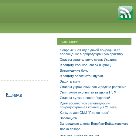
Кампании
Современная идея дикой природы и ее
воплощение в природохранную практику
Спасем изначальную степь Украины
В защиту хорьков, ласок и куниц
Возрождение болот
В защиту золотистой щурки
Защита акул
Спасем украинский лес и редкие растения
Уничтожим охотничьи вышки в ПЗФ
Вперед »
Спасем сурка и лося в Украине!
Идея абсолютной заповедности-
природоохранная концепция 21 века
Конкурс для СМИ "Гнилое перо"
Зоозащита
Заповедные школы Борейко-Войцеховского
Доска позора