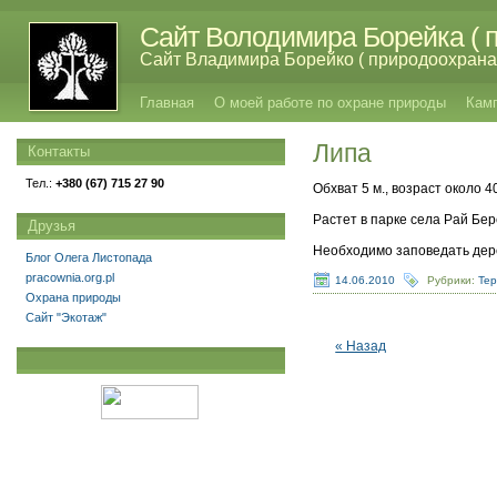
Сайт Володимира Борейка ( п
Сайт Владимира Борейко ( природоохрана,
Главная
О моей работе по охране природы
Кам
Липа
Контакты
Тел.:
+380 (67) 715 27 90
Обхват 5 м., возраст около 4
Растет в парке села Рай Бе
Друзья
Необходимо заповедать дере
Блог Олега Листопада
pracownia.org.pl
14.06.2010
Рубрики:
Тер
Охрана природы
Сайт "Экотаж"
« Назад