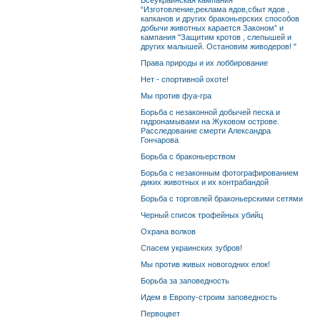
Всеукраинская кампания
“Изготовление,реклама ядов,сбыт ядов ,
капканов и других браконьерских способов
добычи животных карается Законом” и
кампания "Защитим кротов , слепышей и
других малышей. Остановим живодеров! "
Права природы и их лоббирование
Нет - спортивной охоте!
Мы против фуа-гра
Борьба с незаконной добычей песка и
гидронамывами на Жуковом острове.
Расследование смерти Александра
Гончарова
Борьба с браконьерством
Борьба с незаконным фотографированием
диких животных и их контрабандой
Борьба с торговлей браконьерскими сетями
Черный список трофейных убийц
Охрана волков
Спасем украинских зубров!
Мы против живых новогодних елок!
Борьба за заповедность
Идем в Европу-строим заповедность
Первоцвет