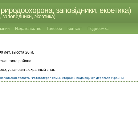
риродоохорона, заповідники, екоетика)
 заповедники, экоэтика)
пании
Издательство
Галереи
Контакт
Поддержка
00 лет, высота 20 м.
режанского района.
во, установить охранный знак.
нопольская область
,
Фотогалерея самых старых и выдающихся деревьев Украины