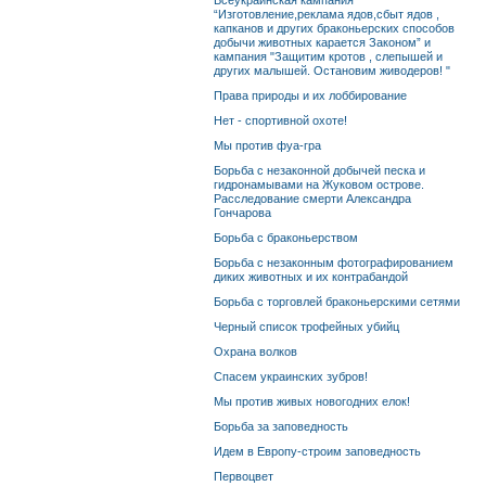
Всеукраинская кампания
“Изготовление,реклама ядов,сбыт ядов ,
капканов и других браконьерских способов
добычи животных карается Законом” и
кампания "Защитим кротов , слепышей и
других малышей. Остановим живодеров! "
Права природы и их лоббирование
Нет - спортивной охоте!
Мы против фуа-гра
Борьба с незаконной добычей песка и
гидронамывами на Жуковом острове.
Расследование смерти Александра
Гончарова
Борьба с браконьерством
Борьба с незаконным фотографированием
диких животных и их контрабандой
Борьба с торговлей браконьерскими сетями
Черный список трофейных убийц
Охрана волков
Спасем украинских зубров!
Мы против живых новогодних елок!
Борьба за заповедность
Идем в Европу-строим заповедность
Первоцвет