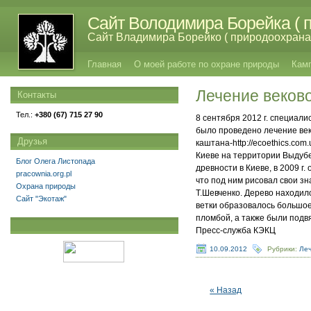
Сайт Володимира Борейка ( п
Сайт Владимира Борейко ( природоохрана,
Главная
О моей работе по охране природы
Кам
Лечение веков
Контакты
Тел.:
+380 (67) 715 27 90
8 сентября 2012 г. специали
было проведено лечение век
Друзья
каштана-http://ecoethics.com.
Киеве на территории Выдубе
Блог Олега Листопада
древности в Киеве, в 2009 г
pracownia.org.pl
что под ним рисовал свои 
Охрана природы
Т.Шевченко. Дерево находил
Сайт "Экотаж"
ветки образовалось большое
пломбой, а также были подв
Пресс-служба КЭКЦ
10.09.2012
Рубрики:
Ле
« Назад