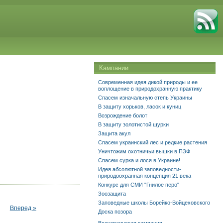
Кампании
Современная идея дикой природы и ее
воплощение в природохранную практику
Спасем изначальную степь Украины
В защиту хорьков, ласок и куниц
Возрождение болот
В защиту золотистой щурки
Защита акул
Спасем украинский лес и редкие растения
Уничтожим охотничьи вышки в ПЗФ
Спасем сурка и лося в Украине!
Идея абсолютной заповедности-
природоохранная концепция 21 века
Конкурс для СМИ "Гнилое перо"
Зоозащита
Заповедные школы Борейко-Войцеховского
Вперед »
Доска позора