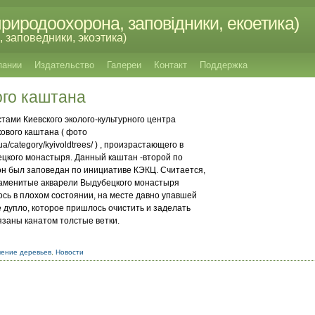
риродоохорона, заповідники, екоетика)
 заповедники, экоэтика)
пании
Издательство
Галереи
Контакт
Поддержка
ого каштана
стами Киевского эколого-культурного центра
ового каштана ( фото
ua/category/kyivoldtrees/ ) , произрастающего в
цкого монастыря. Данный каштан -второй по
. он был заповедан по инициативе КЭКЦ. Считается,
знаменитые акварели Выдубецкого монастыря
ось в плохом состоянии, на месте давно упавшей
 дупло, которое пришлось очистить и заделать
язаны канатом толстые ветки.
чение деревьев
,
Новости