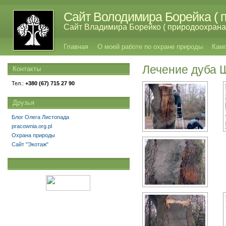
Сайт Володимира Борейка ( п
Сайт Владимира Борейко ( природоохрана,
Главная
О моей работе по охране природы
Кам
Лечение дуба Ш
Контакты
Тел.:
+380 (67) 715 27 90
Друзья
Блог Олега Листопада
pracownia.org.pl
Охрана природы
Сайт "Экотаж"