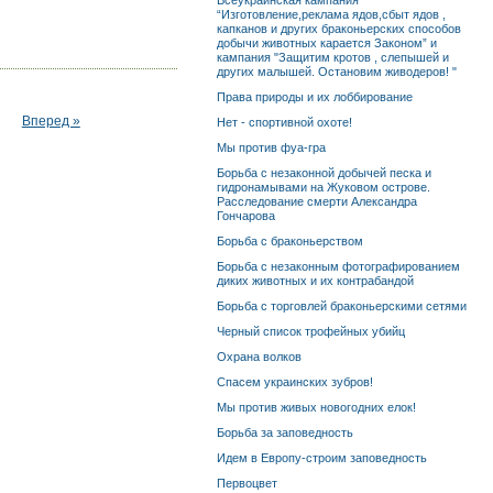
Всеукраинская кампания
“Изготовление,реклама ядов,сбыт ядов ,
капканов и других браконьерских способов
добычи животных карается Законом” и
кампания "Защитим кротов , слепышей и
других малышей. Остановим живодеров! "
Права природы и их лоббирование
Вперед »
Нет - спортивной охоте!
Мы против фуа-гра
Борьба с незаконной добычей песка и
гидронамывами на Жуковом острове.
Расследование смерти Александра
Гончарова
Борьба с браконьерством
Борьба с незаконным фотографированием
диких животных и их контрабандой
Борьба с торговлей браконьерскими сетями
Черный список трофейных убийц
Охрана волков
Спасем украинских зубров!
Мы против живых новогодних елок!
Борьба за заповедность
Идем в Европу-строим заповедность
Первоцвет