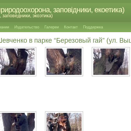
риродоохорона, заповідники, екоетика)
 заповедники, экоэтика)
пании
Издательство
Галереи
Контакт
Поддержка
евченко в парке “Березовый гай” (ул. Вы