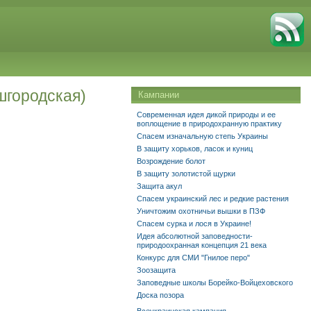
шгородская)
Кампании
Современная идея дикой природы и ее
воплощение в природохранную практику
Спасем изначальную степь Украины
В защиту хорьков, ласок и куниц
Возрождение болот
В защиту золотистой щурки
Защита акул
Спасем украинский лес и редкие растения
Уничтожим охотничьи вышки в ПЗФ
Спасем сурка и лося в Украине!
Идея абсолютной заповедности-
природоохранная концепция 21 века
Конкурс для СМИ "Гнилое перо"
Зоозащита
Заповедные школы Борейко-Войцеховского
Доска позора