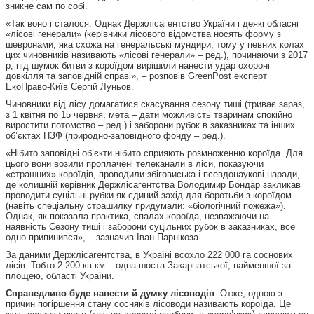
зникне сам по собі.
«Так воно і сталося. Однак Держлісагентство України і деякі обласні
«лісові генерали» (керівники лісового відомства носять форму з
шевронами, яка схожа на генеральські мундири, тому у певних колах
цих чиновників називають «лісові генерали» – ред.), починаючи з 2017
р, під шумок битви з короїдом вирішили нанести удар охороні
довкілля та заповідній справі», – розповів GreenPost експерт
ЕкоПраво-Київ Сергій Луньов.
Чиновники від лісу домагатися скасування сезону тиші (триває зараз,
з 1 квітня по 15 червня, мета – дати можливість тваринам спокійно
виростити потомство – ред.) і заборони рубок в заказниках та інших
об’єктах ПЗФ (природно-заповідного фонду – ред.).
«Нібито заповідні об’єкти нібито сприяють розмноженню короїда. Для
цього вони возили проплачені телеканали в ліси, показуючи
«страшних» короїдів, проводили збіговиська і псевдонаукові наради,
де колишній керівник Держлісагентства Володимир Бондар закликав
проводити суцільні рубки як єдиний захід для боротьби з короїдом
(навіть спеціальну страшилку придумали: «біологічний пожежа»).
Однак, як показала практика, спалах короїда, незважаючи на
наявність Сезону тиші і заборони суцільних рубок в заказниках, все
одно припинився», – зазначив Іван Парнікоза.
За даними Держлісагентства, в Україні всохло 222 000 га соснових
лісів. Тобто 2 200 кв км – одна шоста Закарпатської, найменшої за
площею, області України.
Справедливо буде навести й думку лісоводів
. Отже, одною з
причин погіршення стану сосняків лісоводи називають короїда. Це