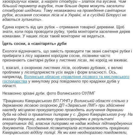
хвоєгризучих комах, а нагріті стовбури – златок та вусачів. Чим
більший периметр вирубок, тим більше дерев можуть заселити
стовбурові шкідники. Тому незважаючи на проведення санітарних
рубок, всихання соснових лісів ні в Україні, ні в сусідній Білорусі не
вдається зупинити»
.
Єдина користь від цих рубок – отримання товарної деревини. Щоб
знати, коли пора проводити рубку, треба моніторити заселення дерев
комахами. У наших лісах такий моніторинг не ведеться.
Їдять сосни, а «санітарять» дуби
Екологи відзначають, що замість проводити так звані санітарні рубки і
прибирати з лісу заражені короїдом сосни, лісівники часто
призначають санітарні рубки у листяних лісах, які короїд не вживає.
І, взагалі, з охороною листяних лісів, особливо дубових, є великі
проблеми у лісопідприємств усіх видів і форм власності. Ось,
наприклад,
Волинське обласне управління лісового та мисливського
господарства
у минулому році повідомило про крадіжки дубів у
області.
Незаконно зрізані дуби. фото Волинського ОУЛМГ
“Працівники Ківерцівського ВП ГУНП у Волинській області спільно з
державною лісовою охороною ДП «Звірівське ЛМГ» при здійсненні
нагляду місцевою прокуратурою проводять вилучення деревини
дуба на одній із приватних пилорам у с. Дерно Ківерцівського р-ну.
На
вказану деревину, виявлену правоохоронцями в результаті
оперативних дій, власник пилорами не надав жодних підтверджуючих
документів. Походження лісоматеріалів встановлюють працівники
Ківерцівського відділу поліції.
Як ми вже неодноразово повідомляли,