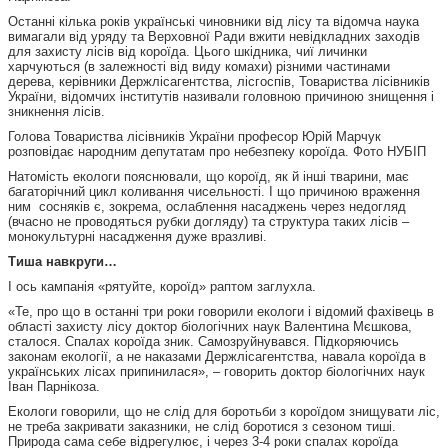
Останні кілька років українські чиновники від лісу та відомча наука
вимагали від уряду та Верховної Ради вжити невідкладних заходів
для захисту лісів від короїда. Цього шкідника, чиї личинки
харчуються (в залежності від виду комахи) різними частинами
дерева, керівники Держлісагентства, лісгоспів, Товариства лісівників
України, відомчих інститутів називали головною причиною знищення і
зникнення лісів.
Голова Товариства лісівників України професор Юрій Марчук
розповідає народним депутатам про небезпеку короїда. Фото НУБІП
Натомість екологи пояснювали, що короїд, як й інші тварини, має
багаторічний цикл коливання чисельності. І що причиною враження
ним сосняків є, зокрема, ослаблення насаджень через недогляд
(вчасно не проводяться рубки догляду) та структура таких лісів –
монокультурні насадження дуже вразливі.
Тиша навкруги…
І ось кампанія «рятуйте, короїд» раптом заглухла.
«Те, про що в останні три роки говорили екологи і відомий фахівець в
області захисту лісу доктор біологічних наук Валентина Мєшкова,
сталося. Спалах короїда зник. Самозруйнувався. Підкоряючись
законам екології, а не наказами Держлісагентства, навала короїда в
українських лісах припинилася», – говорить доктор біологічних наук
Іван Парнікоза.
Екологи говорили, що не слід для боротьби з короїдом знищувати ліс,
не треба закривати заказники, не слід боротися з сезоном тиші.
Природа сама себе відрегулює, і через 3-4 роки спалах короїда