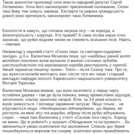
Також аналогічні пропозиції хоче внести народний депутат Сергій
Литвиненко. Хоча його законопроект присвячений полюванню, Сезон
тиші йому теж чомусь заважає. Експерти та широка громадськість
доволі різко критикують законопроект пана Литвиненка.
Екологісти ж кажуть, що головна загроза лісу – не короїди, а
безконтрольність і корупція. Хто правий? А сама лісова наука чітко
зазначає, що рубки жодним чином не спиняють всихання лісів. Навіть
– навпаки.
Наприклад у науковій статті «Сезон тиші» та санітарно-оздоровчі
заходи» д.б.н. Валентина Мєшкова пише, що «
найбільш ранній виліт
молодого покоління жуків великого й малого соснових лубоїдів,
шестизубчастого та верхівкового короїдів реєструють у третій
декаді червня-на початку липня»
. Тобто – після Сезону тиші. Про те,
що жуки-соснолюби вилітають вже «після того як» пише і старший
викладач кафедри зоології Харківського національного університету
Вікторія Терехова.
Валентина Мєшкова вважає, що жуки заселяють у першу чергу
ослаблені дерева – там де була пожежа, викид промислових відходів,
затоплення, спалах хронічних хвороб. Втім, за 3-6 років кількість
жуків знижується. І вогнище зараження затухає. Якщо тільки… не
втручаються люди.
«Неодноразово підтверджено, що дерева, які
ростуть на межі лісу та вирубки, відразу після рубки відчувають
стрес
. – пише пані Валентина у статті «Соснові ліси гинуть. Короїд
не винен. Що ж робити?» у журналі «Обладнання та інструмент». -
Бо
змінюються умови освітлення та зволоження. Стволи цих дерев
пошкоджуються морозом та сонцем, освітлені крони приваблюють