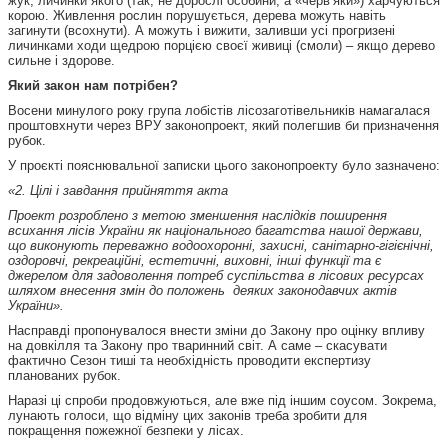
жук, личинки якого (так, не дорослі особини, а «черв’яки») харчуються
корою. Живлення рослин порушується, дерева можуть навіть
загинути (всохнути). А можуть і вижити, заливши усі прогризені
личинками ходи щедрою порцією своєї живиці (смоли) – якщо дерево
сильне і здорове.
Який закон нам потрібен?
Восени минулого року група лобістів лісозаготівельників намагалася
проштовхнути через ВРУ законопроект, який полегшив би призначення
рубок.
У проєкті пояснювальної записки цього законопроекту було зазначено:
«2. Цілі і завдання прийняття акта
Проект розроблено з метою зменшення наслідків поширення
всихання лісів України як національного багатства нашої держави,
що виконують переважно водоохоронні, захисні, санітарно-гігієнічні,
оздоровчі, рекреаційні, естетичні, виховні, інші функції та є
джерелом для задоволення потреб суспільства в лісових ресурсах
шляхом внесення змін до положень
деяких законодавчих актів
України».
Насправді пропонувалося внести зміни до Закону про оцінку впливу
на довкілля та Закону про тваринний світ. А саме – скасувати
фактично Сезон тиші та необхідність проводити експертизу
планованих рубок.
Наразі ці спроби продовжуються, але вже під іншим соусом. Зокрема,
лунають голоси, що відміну цих законів треба зробити для
покращення пожежної безпеки у лісах.