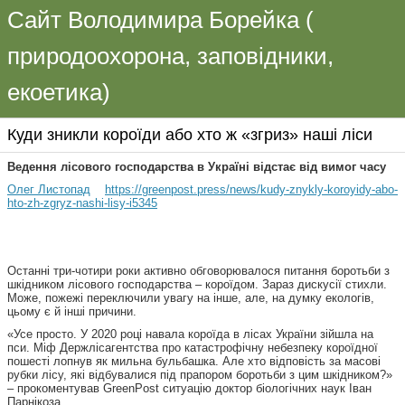
Сайт Володимира Борейка (
природоохорона, заповідники,
екоетика)
Куди зникли короїди або хто ж «згриз» наші ліси
Ведення лісового господарства в Україні відстає від вимог часу
Олег Листопад
https://greenpost.press/news/kudy-znykly-koroyidy-abo-
hto-zh-zgryz-nashi-lisy-i5345
Останні три-чотири роки активно обговорювалося питання боротьби з
шкідником лісового господарства – короїдом. Зараз дискусії стихли.
Може, пожежі переключили увагу на інше, але, на думку екологів,
цьому є й інші причини.
«Усе просто. У 2020 році навала короїда в лісах України зійшла на
пси. Міф Держлісагентства про катастрофічну небезпеку короїдної
пошесті лопнув як мильна бульбашка. Але хто відповість за масові
рубки лісу, які відбувалися під прапором боротьби з цим шкідником?»
– прокоментував GreenPost ситуацію доктор біологічних наук Іван
Парнікоза.