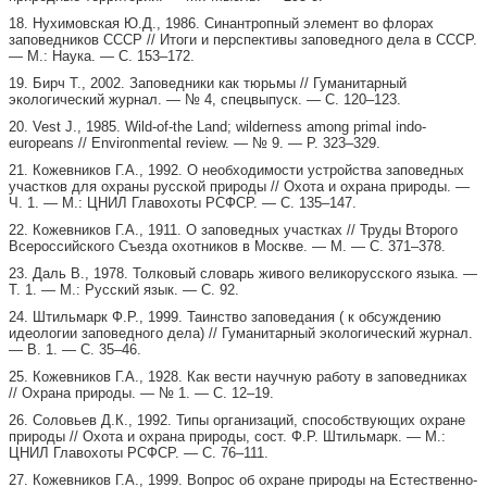
18. Нухимовская Ю.Д., 1986. Синантропный элемент во флорах
заповедников СССР // Итоги и перспективы заповедного дела в СССР.
— М.: Наука. — С. 153–172.
19. Бирч Т., 2002. Заповедники как тюрьмы // Гуманитарный
экологический журнал. — № 4, спецвыпуск. — С. 120–123.
20. Vest J., 1985. Wild-of-the Land; wilderness among primal indo-
europeans // Environmental review. — № 9. — Р. 323–329.
21. Кожевников Г.А., 1992. О необходимости устройства заповедных
участков для охраны русской природы // Охота и охрана природы. —
Ч. 1. — М.: ЦНИЛ Главохоты РСФСР. — С. 135–147.
22. Кожевников Г.А., 1911. О заповедных участках // Труды Второго
Всероссийского Съезда охотников в Москве. — М. — С. 371–378.
23. Даль В., 1978. Толковый словарь живого великорусского языка. —
Т. 1. — М.: Русский язык. — С. 92.
24. Штильмарк Ф.Р., 1999. Таинство заповедания ( к обсуждению
идеологии заповедного дела) // Гуманитарный экологический журнал.
— В. 1. — С. 35–46.
25. Кожевников Г.А., 1928. Как вести научную работу в заповедниках
// Охрана природы. — № 1. — С. 12–19.
26. Соловьев Д.К., 1992. Типы организаций, способствующих охране
природы // Охота и охрана природы, сост. Ф.Р. Штильмарк. — М.:
ЦНИЛ Главохоты РСФСР. — С. 76–111.
27. Кожевников Г.А., 1999. Вопрос об охране природы на Естественно-