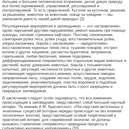
большее и большее человеческое вторжение, делая дикую природу
все более оцениваемой, управляемой, регулируемой и
контролируемой. То есть прирученной. Кусочек за кусочком, решение
за решением, животное за животным, пожар за пожаром — мы
уменьшили дикость нашей дикой природы» (3).
Регуляционные мероприятия в заповедниках — это «исправление»
одних нарушений другими нарушениями, ремонт машины при помощи
кувалды, латание «тришкина кафтана». Поэтому сенокошение,
санитарная рубка леса, рубки ухода, восстановительные рубки,
уборка валежника, борьба с насекомыми — «вредителями»,
восстановление коренных типов леса, тушение пожаров, отстрел
волков и других хищников, расчистка буреломов, ветровалов,
горельников, любая биотехния, зимние подкормки,
дифференцированное покровительство отдельным видам животных и
растений, выпас домашних животных, борьба с гельминтозом
копытных, регуляция численности копытных и других животных,
оптимизация гидрологического режима, искусственные паводки,
направленные палы, создание лесных полян, прудов, водопоев,
зацелинивание, реаклиматизация, очистка водоемов и подобные
регулирующие мероприятия должны быть строго запрещены в
природных заповедниках.
В заключении следует особо подчеркнуть, что все изменения,
происходящие в заповеднике, представляют собой большой научный
интерес. По мнению А.М. Краснитского: «Последствия автогенных и
экзагенных сукцессий (которые нередко происходят не без влияния
техногенных агентов), представляющие особый теоретический и
практический интерес для современной экологии, не должны
вызывать стремление «поправлять» природные процессы в
субъективно желаемых направлениях» (33).