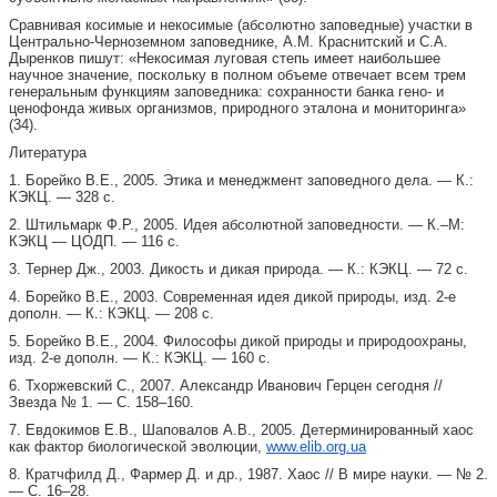
Сравнивая косимые и некосимые (абсолютно заповедные) участки в
Центрально-Черноземном заповеднике, А.М. Краснитский и С.А.
Дыренков пишут: «Некосимая луговая степь имеет наибольшее
научное значение, поскольку в полном объеме отвечает всем трем
генеральным функциям заповедника: сохранности банка гено- и
ценофонда живых организмов, природного эталона и мониторинга»
(34).
Литература
1. Борейко В.Е., 2005. Этика и менеджмент заповедного дела. — К.:
КЭКЦ. — 328 с.
2. Штильмарк Ф.Р., 2005. Идея абсолютной заповедности. — К.–М:
КЭКЦ — ЦОДП. — 116 с.
3. Тернер Дж., 2003. Дикость и дикая природа. — К.: КЭКЦ. — 72 с.
4. Борейко В.Е., 2003. Современная идея дикой природы, изд. 2-е
дополн. — К.: КЭКЦ. — 208 с.
5. Борейко В.Е., 2004. Философы дикой природы и природоохраны,
изд. 2-е дополн. — К.: КЭКЦ. — 160 с.
6. Тхоржевский С., 2007. Александр Иванович Герцен сегодня //
Звезда № 1. — С. 158–160.
7. Евдокимов Е.В., Шаповалов А.В., 2005. Детерминированный хаос
как фактор биологической эволюции,
www.elib.org.ua
8. Кратчфилд Д., Фармер Д. и др., 1987. Хаос // В мире науки. — № 2.
— С. 16–28.