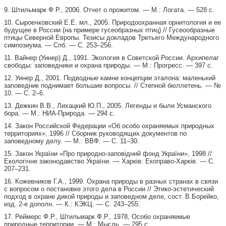
9. Штильмарк Ф.Р., 2006. Отчет о прожитом. — М.: Логата. — 528 с.
10. Сыроечковский Е.Е. мл., 2005. Природоохранная орнитология и ее
будущее в России (на примере гусеобразных птиц) // Гусеообразные
птицы Северной Европы. Тезисы докладов Третьего Международного
симпозиума. — Спб. — С. 253–256.
11. Вайнер (Уинер) Д., 1991. Экология в Советской России. Архипелаг
свободы: заповедники и охрана природы. — М.: Прогресс. — 397 с.
12. Уинер Д., 2001. Подводные камни концепции эталона: маленький
заповедник поднимает большие вопросы. // Степной бюллетень. — №
10. — С. 2–6.
13. Дежкин В.В., Лихацкий Ю.П., 2005. Легенды и были Усманского
бора. — М.: НИА-Природа. — 294 с.
14. Закон Российской Федерации «Об особо охраняемых природных
территориях», 1996 // Сборник руководящих документов по
заповедному делу. — М.: ВВФ. — С. 11–30.
15. Закон України «Про природно-заповiдний фонд України», 1998 //
Екологiчне законодавство України. — Харкiв: Екоправо-Харкiв. — С.
207–231.
16. Кожевников Г.А., 1999. Охрана природы в разных странах в связи
с вопросом о постановке этого дела в России // Этико-эстетический
подход в охране дикой природы и заповедном деле, сост. В.Борейко,
изд. 2-е дополн. — К.: КЭКЦ. — С. 243–255.
17. Реймерс Ф.Р., Штильмарк Ф.Р., 1978, Особо охраняемые
природные территории. — М.: Мысль. — 295 с.