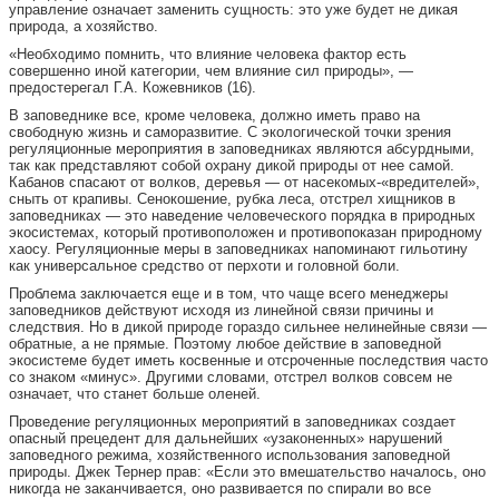
управление означает заменить сущность: это уже будет не дикая
природа, а хозяйство.
«Необходимо помнить, что влияние человека фактор есть
совершенно иной категории, чем влияние сил природы», —
предостерегал Г.А. Кожевников (16).
В заповеднике все, кроме человека, должно иметь право на
свободную жизнь и саморазвитие. С экологической точки зрения
регуляционные мероприятия в заповедниках являются абсурдными,
так как представляют собой охрану дикой природы от нее самой.
Кабанов спасают от волков, деревья — от насекомых-«вредителей»,
сныть от крапивы. Сенокошение, рубка леса, отстрел хищников в
заповедниках — это наведение человеческого порядка в природных
экосистемах, который противоположен и противопоказан природному
хаосу. Регуляционные меры в заповедниках напоминают гильотину
как универсальное средство от перхоти и головной боли.
Проблема заключается еще и в том, что чаще всего менеджеры
заповедников действуют исходя из линейной связи причины и
следствия. Но в дикой природе гораздо сильнее нелинейные связи —
обратные, а не прямые. Поэтому любое действие в заповедной
экосистеме будет иметь косвенные и отсроченные последствия часто
со знаком «минус». Другими словами, отстрел волков совсем не
означает, что станет больше оленей.
Проведение регуляционных мероприятий в заповедниках создает
опасный прецедент для дальнейших «узаконенных» нарушений
заповедного режима, хозяйственного использования заповедной
природы. Джек Тернер прав: «Если это вмешательство началось, оно
никогда не заканчивается, оно развивается по спирали во все