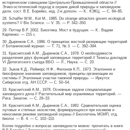
историческом совещании Центрально-Промышленной области //
Этико-эстетический подход в охране дикой природы и заповедном
деле, сост. В.Е. Борейко, изд. 2-е дополн. — К.: КЭКЦ. — С. 84–85.
28. Schaffer W.M., Kot M., 1985. Do strange attractors govеrn ecological
systems? // Bio Science. — V. 35. — Р. 342–350.
29. Поттер В.Р. 2002. Биоэтика. Мост в будущее. — К.: Вадим
Карпенко. — 215 с.
30. Дыренков С.А., 1986. О принципах жесткой резервации территорий
// Ботанический журнал. — Т. 71, № 3. — С. 392–394.
31. Краснитский А.М., Дыренков С.А., 1978. О необходимости
разделения двух функций заповедных территорий // Тезисы докладов
VI Делегатского съезда ВБО. — Л., Наука. — С. 20.
32. Зыков К.Д., Реймерс Н.Ф., Филонов К.П., 1973. Эталонное и
биосферное значение заповедников, принципы организации их
системы // Эталонные участки таежной природы. — Иркутск:
Сибирское отд. АН СССР. — С. 50–54.
33. Краснитский А.М., 1978. Основные задачи специализации
заповедного дела // Растительный мир охраняемых территорий. —
Рига: Зинатне. — С. 29–33.
34. Краснитский А.М., Дыренков С.А., 1982. Сравнительная оценка
луговых и степных экосистем, формирующихся при косимом и
некосимом режиме заповедной охраны // Бюллетень МОИП, отд.
биолог. — В. 4. — С. 102–110.
Более подробно о вопросах заповедности можно прочитать в книге