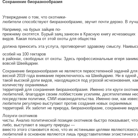
С
о
хранение биоразнообразия
Утверждение о том, что охотники-
любители способствуют биоразнообразию, звучит почти дерзко. В лучш
Например, на бурых зайцев по-
прежнему охотятся. Бурый заяц занесен в Красную книгу исчезающих
видов. Какая польза от этой охоты для общества
должна приносить эта услуга, противоречит здравому смыслу. Наивысш
особей на 100 гектаров
в районах, свободных от охоты. Здесь профессиональные егеря занима
вовсей Швейцарии.
Сохранение биоразнообразия не является первостепенной задачей дл
весной 2019 года внимание переключилось на Швейцарию. Ни в одной 
такой высокой доли видов, находящихся под угрозой исчезновения, ка
количеству охраняемых
территорий для сохранения биоразнообразия. Именно эти круги охотник
любителей, благодаря своим лоббистским усилиям, десятилетиями нес
посредством политики, СМИ изаконодательства. Именно они, как изве
любители регулярно выступают против создания новых охраняемых
территорий. Их заботит не природа, биоразнообразие, сохранение видо
Лозунги охотников
чисты. Анализ политической позиции охотников быстро показывает, что
либо, выступают в защиту природы —
вместо этого становится ясно, что их истинными целями являютсяэкс
любителей в основном являются лишь представителями эгоистичного л