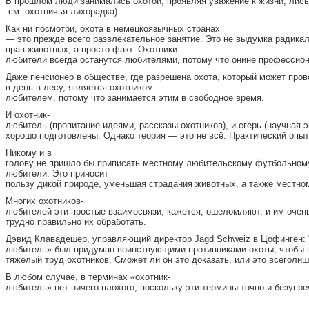
В прошлом люди занимались охотой, проявляя уважение к жизни; лисы,
см. охотничья лихорадка).
Как ни посмотри, охота в немецкоязычных странах
— это прежде всего развлекательное занятие. Это не выдумка радика
прав животных, а просто факт. Охотники-
любители всегда останутся любителями, потому что онине профессион
Даже пенсионер в обществе, где разрешена охота, который может пров
в день в лесу, является охотником-
любителем, потому что занимается этим в свободное время.
И охотник-
любитель (пропитание идеями, рассказы охотников), и егерь (научная э
хорошо подготовлены. Однако теория — это не всё. Практический опыт
Никому и в
голову не пришло бы приписать местному любительскому футбольному 
любители. Это приносит
пользу дикой природе, уменьшая страдания животных, а также местно
Многих охотников-
любителей эти простые взаимосвязи, кажется, ошеломляют, и им очен
трудно правильно их обработать.
Дэвид Клавадешер, управляющий директор Jagd Schweiz в Цофинген: 
любитель» был придуман воинствующими противниками охоты, чтобы 
тяжелый труд охотников. Сможет ли он это доказать, или это всеголи
В любом случае, в терминах «охотник-
любитель» нет ничего плохого, поскольку эти термины точно и безупре