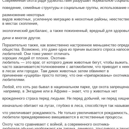
Современная охота ради удовольствия разрушает нормальное социаль
поведение, семейные структуры и социальные группы, использование н
размножение некоторых
видов животных, усиленную миграцию в неохотные районы, неестеств
в местах скопления,
экологический дисбаланс, а также пожизненный, вредный для здоровь
дичи и многое другое.
Поразительно также, как воинственно настроенное меньшинство опред
общества. Возможно, это даже одна из причин высокого спроса напосе
любителей. Они тоже умеют отличать
хороших людей от плохих. Охотник-
любитель — это враг, от которого дикие животные бегут, чтобы выжить.
часто заканчиваетсястолкновением с автомобилем, что приводит к не
в лесах или городах. Там диких животных затем обвиняют в
причинении «ущерба» просто потому, что они «припаркованы» охотника
любителями.
Любой, кто хоть раз бывал в национальном парке, где охота запрещена
например, в Энгадине или в Африке – знает, что у животных нет
врожденного страха перед людьми. Ни перед добычей, ни перед хищни
изначально обитают на лугах, глубоко в леса, способствуя так назы
что увеличивает рождаемость. Не только увеличивается рождаемость, 
любители преждевременно вмешиваются в естественные процессы.
Охоту часто сравнивают с войной, а современного охотника-
любителя обычно изображают как тирана, ленивого, трусливого и техн