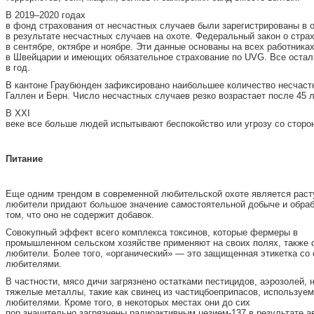
В 2019–2020 годах
в фонд страхования от несчастных случаев были зарегистрированы в 
в результате несчастных случаев на охоте. Федеральный закон о стр
в сентябре, октябре и ноябре. Эти данные основаны на всех работник
в Швейцарии и имеющих обязательное страхование по UVG. Все осталь
в год.
В кантоне Граубюнден зафиксировано наибольшее количество несчастны
Галлен и Берн. Число несчастных случаев резко возрастает после 45 
В XXI
веке все больше людей испытывают беспокойство или угрозу со сторон
П
и
тание
Еще одним трендом в современной любительской охоте является раст
любители придают большое значение самостоятельной добыче и обрабо
том, что оно не содержит добавок.
Совокупный эффект всего комплекса токсинов, которые фермеры в
промышленном сельском хозяйстве применяют на своих полях, также се
любители. Более того, «органический» — это защищенная этикетка со 
любителями.
В частности, мясо дичи загрязнено остатками пестицидов, аэрозолей, 
тяжелые металлы, такие как свинец из частицбоеприпасов, используе
любителями. Кроме того, в некоторых местах они до сих
пор значительно загрязнены радиоактивным цезием-137 в результате 