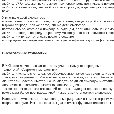
любитель? Он должен искать животных, своих родственников, в приро
любитель живет и создает не близость к природе, а дистанцию и враж
веке.
У многих людей сложилось
впечатление, что лисы, олени, самцы оленей, зайцы и т.д. больше не 
в дикой природе. Как же сегодняшние дети смогут по-
настоящему заботиться о природе в будущем, если они больше не смог
любители сводят природу к простому монтажу, что резко снижает качес
любители и их деятельность поохоте создают
в природных заповедниках атмосферу дискомфорта и дискомфорта как
В
ы
с
око
точные технологии
В XXI веке любительская охота получила пользу от передовых
технологий. Современные охотники-
любители используют сложное оборудование, такое как усилители звук
трекеры и так далее, чтобы компенсировать свои недостатки. Эти техн
любителям более внимательно наблюдать за дикой природой и охотить
либо охотник-любитель сможет охотиться на дичь
так же эффективно, как настоящий охотник традиционной, коренной ку
веке стала более несправедливой, и жертвами становятся дикиеживот
Например, «умные» винтовки оснащены прицелами с компьютерным упра
ветра и тип пули. Некоторые из них даже имеют функцию слежения, ко