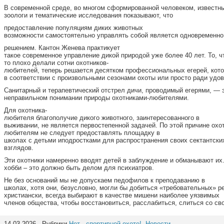
В современной среде, во многом сформированной человеком, известны
зоологи и тематические исследования показывают, что
предоставление популяциям диких животных
возможности самостоятельно управлять собой является одновременно
решением. Кантон Женева практикует
такое современное управление дикой природой уже более 40 лет. То, чт
то плохо делали сотни охотников-
любителей, теперь решается десятком профессиональных егерей, кото
в соответствии с произвольными сезонами охоты или просто ради удов
Санитарный и терапевтический отстрел дичи, проводимый егерями, — э
неправильном понимании природы охотниками-любителями.
Для охотника-
любителя благополучие дикого животного, заинтересованного в
выживании, не является первостепенной задачей. По этой причине охо
любителям не следует предоставлять площадку в
школах с детьми иподростками для распространения своих сектантски
взглядов.
Эти охотники намеренно вводят детей в заблуждение и обманывают их.
хобби – это должно быть делом для психиатров.
Не без оснований мы не допускаем педофилов к преподаванию в
школах, хотя они, безусловно, могли бы добиться «требовательных» 
христиански, всегда выбирают в качестве мишени наиболее уязвимых
членов общества, чтобы восстановиться, расслабиться, слиться со сво
14.03.2026 · Рубрики
Нет - спортивной охоте!
,
Новости