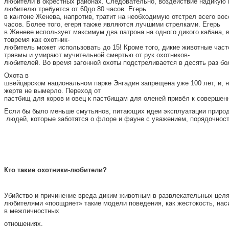
любители в окрестных районах. Следовательно, воздействие надикую п
любителю требуется от 60до 80 часов. Егерь
в кантоне Женева, напротив, тратит на необходимую отстрел всего во
часов. Более того, егеря также являются лучшими стрелками. Егерь
в Женеве использует максимум два патрона на одного дикого кабана, 
товремя как охотник-
любитель может использовать до 15! Кроме того, дикие животные час
травмы и умирают мучительной смертью от рук охотников-
любителей. Во время загонной охоты подстреливается в десять раз б
Охота в
швейцарском национальном парке Энгадин запрещена уже 100 лет, и, на
жертв не вымерло. Переход от
пастбищ для коров и овец к пастбищам для оленей привёл к совершен
Если бы было меньше смутьянов, питающих идеи эксплуатации природ
людей, которые заботятся о флоре и фауне с уважением, порядочнос
К
то такие охотники-любители?
Убийство и причинение вреда диким животным в развлекательных целя
любителями «поощряет» такие модели поведения, как жестокость, наси
в межличностных
отношениях.