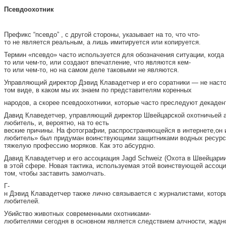
П
се
вдоохотник
Префикс “псевдо” , с другой стороны, указывает на то, что что-
то не является реальным, а лишь имитируется или копируется.
Термин «псевдо» часто используется для обозначения ситуации, когда
то или чем-то, или создают впечатление, что являются кем-
то или чем-то, но на самом деле таковыми не являются.
Управляющий директор Дэвид Клавадетчер и его соратники — не наст
том виде, в каком мы их знаем по представителям коренных
народов, а скорее псевдоохотники, которые часто преследуют декаден
Давид Клаведетчер, управляющий директор Швейцарской охотничьей ас
любитель, и, вероятно, на то есть
веские причины. На фотографии, распространяющейся в интернете,он 
любитель» был придуман воинствующими защитниками водных ресурсо
тяжелую профессию моряков. Как это абсурдно.
Давид Клавадетчер и его ассоциация Jagd Schweiz (Охота в Швейцарии
в этой сфере. Новая тактика, используемая этой воинствующей ассоци
том, чтобы заставить замолчать.
Г-
н Дэвид Клавадетчер также лично связывается с журналистами, котор
любителей.
Убийство животных современными охотниками-
любителями сегодня в основном является следствием алчности, жаднос