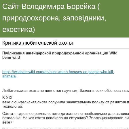
Сайт Володимира Борейка (
природоохорона, заповідники,
екоетика)
Критика любительской охоты
Публикация швейцарской природохранной организации Wild
beim wild
https://wildbeimwild.com/en/hunt-watch-focuses-on-people-who-kill-
animals/
Любительская охота не является научным, биологически обоснованны
В XXI
веке любительская охота получила значительную пользу от развития 
технологий.
Охота — древнее ремесло, некогда жизненно необходимое для выживан
поколение. Но как охота повлияла на ситуацию? Эволюционировали ли
веке?