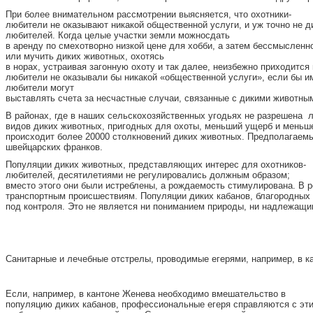
При более внимательном рассмотрении выясняется, что охотники-
любители не оказывают никакой общественной услуги, и уж точно не д
любителей. Когда целые участки земли можносдать
в аренду по смехотворно низкой цене для хобби, а затем бессмысленно
или мучить диких животных, охотясь
в норах, устраивая загонную охоту и так далее, неизбежно приходитс
любители не оказывали бы никакой «общественной услуги», если бы и
любители могут
выставлять счета за несчастные случаи, связанные с дикими животным
В районах, где в наших сельскохозяйственных угодьях не разрешена
видов диких животных, пригодных для охоты, меньший ущерб и меньше
происходит более 20000 столкновений диких животных. Предполагаемы
швейцарских франков.
Популяции диких животных, представляющих интерес для охотников-
любителей, десятилетиями не регулировались должным образом;
вместо этого они были истреблены, а рождаемость стимулирована. В 
транспортным происшествиям. Популяции диких кабанов, благородных 
под контроля. Это не является ни пониманием природы, ни надлежащи
Санитарные и лечебные отстрелы, проводимые егерями, например, в к
Если, например, в кантоне Женева необходимо вмешательство в
популяцию диких кабанов, профессиональные егеря справляются с этим