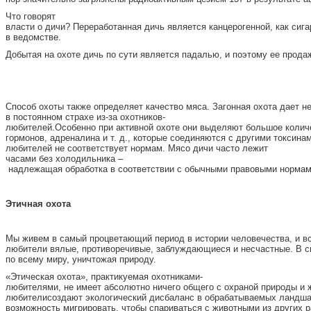
Что говорят
власти о дичи? Переработанная дичь является канцерогенной, как сиг
в ведомстве.
Добытая на охоте дичь по сути является падалью, и поэтому ее прод
Способ охоты также определяет качество мяса. Загонная охота дает н
в постоянном страхе из-за охотников-
любителей.Особенно при активной охоте они выделяют большое колич
гормонов, адреналина и т. д., которые соединяются с другими токсин
любителей не соответствует нормам. Мясо дичи часто лежит
часами без холодильника –
надлежащая обработка в соответствии с обычными правовыми нормам
Э
тичная охота
Мы живем в самый процветающий период в истории человечества, и вс
любители вялые, противоречивые, заблуждающиеся и несчастные. В с
по всему миру, уничтожая природу.
«Этическая охота», практикуемая охотниками-
любителями, не имеет абсолютно ничего общего с охраной природы и
любителисоздают экологический дисбаланс в обрабатываемых ландшаф
возможность мигрировать, чтобы спариваться с животными из других р