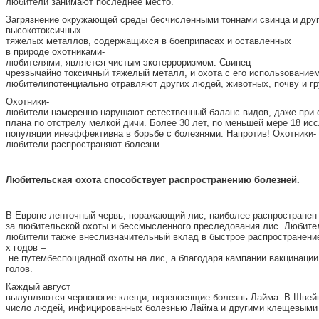
любители занимают последнее место.
Загрязнение окружающей среды бесчисленными тоннами свинца и дру
высокотоксичных
тяжелых металлов, содержащихся в боеприпасах и оставленных
в природе охотниками-
любителями, является чистым экотерроризмом. Свинец —
чрезвычайно токсичный тяжелый металл, и охота с его использованием
любителипотенциально отравляют других людей, животных, почву и гр
Охотники-
любители намеренно нарушают естественный баланс видов, даже при о
плана по отстрелу мелкой дичи. Более 30 лет, по меньшей мере 18 исс
популяции инеэффективна в борьбе с болезнями. Напротив! Охотники-
любители распространяют болезни.
Л
ю
б
и
тельская охота способствует распространению болезней.
В Европе ленточный червь, поражающий лис, наиболее распространен 
за любительской охоты и бессмысленного преследования лис. Любитель
любители также внеслизначительный вклад в быстрое распространение 
х годов –
не путембеспощадной охоты на лис, а благодаря кампании вакцинации
голов.
Каждый август
вылупляются черноногие клещи, переносящие болезнь Лайма. В Швей
число людей, инфицированных болезнью Лайма и другими клещевыми за