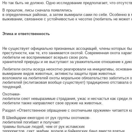
Но так быть не должно. Одно исследование предполагает, что отсутс
В прошлом, лисы сначала появлялись
в определенных районах, а затем вымирали сами по себе. Особенно в
выживании, связанное с устойчивостью к чесотке (любитель не может о
Э
тика и ответственность
Не существует официально признанных ассоциаций, члены которых был
преступности, как те, кто занимается охотой. Современная охота хар
любители не воспринимают всерьез свою роль
хранителей природы и не выступают за уважительное отношение к дик
Любители охоты всегда неохотно реагировали на инициативы, основан
вымирание видов животных, активисты защиты прав животных
возложили на любителей охоты моральное обязательство заботиться о 
любителей (еслитаковая вообще существует) традиционно отставала 
тенденций.
Охотники-
любители сеют невыразимые страдания, ужас и несчастья как среди лю
любители также направляют свое оружие на животных.
Раздел «Ответственное обращение с охотничьим оружием» читается к
В Швейцарии ежегодно от рук группы охотников-
любителей погибает и получает
травмы больше людей, чем от рук исламских
террористов, сект, мафии, волков и байкерских банд вместе взятых.