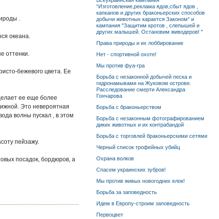
Всеукраинская кампания
“Изготовление,реклама ядов,сбыт ядов ,
капканов и других браконьерских способов
ироды .
добычи животных карается Законом” и
кампания "Защитим кротов , слепышей и
других малышей. Остановим живодеров! "
ся океана.
Права природы и их лоббирование
е оттенки.
Нет - спортивной охоте!
Мы против фуа-гра
ристо-бежевого цвета. Ее
Борьба с незаконной добычей песка и
гидронамывами на Жуковом острове.
Расследование смерти Александра
Гончарова
 делает ее еще более
вижной. Это невероятная
Борьба с браконьерством
вода волны пускал , в этом
Борьба с незаконным фотографированием
диких животных и их контрабандой
Борьба с торговлей браконьерскими сетями
асоту пейзажу.
Черный список трофейных убийц
Охрана волков
повых посадок, бордюров, а
Спасем украинских зубров!
Мы против живых новогодних елок!
Борьба за заповедность
Идем в Европу-строим заповедность
Первоцвет