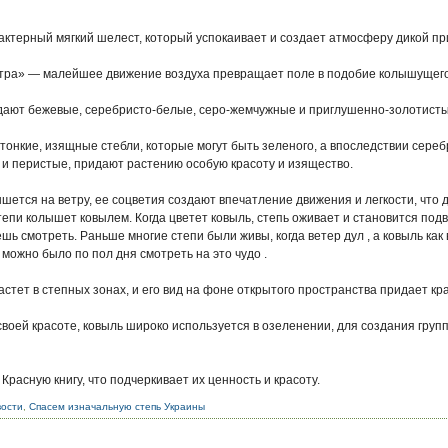
рактерный мягкий шелест, который успокаивает и создает атмосферу дикой пр
етра» — малейшее движение воздуха превращает поле в подобие колышущего
дают бежевые, серебристо-белые, серо-жемчужные и приглушенно-золотисты
тонкие, изящные стебли, которые могут быть зеленого, а впоследствии сереб
 и перистые, придают растению особую красоту и изящество.
ышется на ветру, ее соцветия создают впечатление движения и легкости, что
тепи колышет ковылем. Когда цветет ковыль, степь оживает и становится под
ешь смотреть. Раньше многие степи были живы, когда ветер дул , а ковыль как 
, можно было по пол дня смотреть на это чудо .
стет в степных зонах, и его вид на фоне открытого пространства придает кр
своей красоте, ковыль широко используется в озеленении, для создания груп
Красную книгу, что подчеркивает их ценность и красоту.
вости
,
Спасем изначальную степь Украины