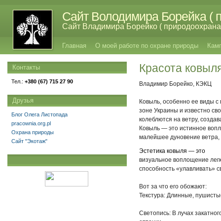
Сайт Володимира Борейка ( п
Сайт Владимира Борейко ( природоохрана,
Главная
О моей работе по охране природы
Кам
Красота ковыл
Контакты
Тел.:
+380 (67) 715 27 90
Владимир Борейко, КЭКЦ
Друзья
Ковыль, особенно ее виды с
зоне Украины и известно с
Блог Олега Листопада
колеблются на ветру, создав
pracownia.org.pl
Ковыль — это истинное вопл
Охрана природы
малейшее дуновение ветра, 
Сайт "Экотаж"
Эстетика ковыля — это
визуальное воплощение легк
способность «улавливать» с
Вот за что его обожают:
Текстура: Длинные, пушистые
Светопись: В лучах закатно