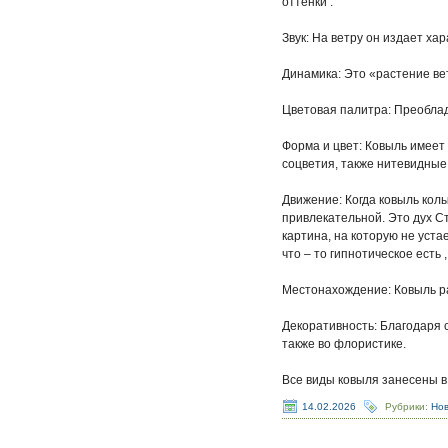
оттенки .
Звук: На ветру он издает ха
Динамика: Это «растение в
Цветовая палитра: Преобла
Форма и цвет: Ковыль имеет 
соцветия, также нитевидные
Движение: Когда ковыль кол
привлекательной. Это дух С
картина, на которую не уста
что – то гипнотическое есть 
Местонахождение: Ковыль ра
Декоративность: Благодаря 
также во флористике.
Все виды ковыля занесены в 
14.02.2026
Рубрики:
Но