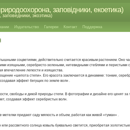
риродоохорона, заповідники, екоетика)
 заповедники, экоэтика)
пании
Издательство
Галереи
Контакт
Поддержка
я
 пышными соцветиями, действительно считается красивым растением. Оно ча
воими изящными, серебристо-зелеными, нитевидными стеблями и перистыми 
ая впечатление легкости и изящества.
ощение «шепота степи». Его красота заключается в динамике: тонкие, сереб
создавая эффект бегущих по земле волн .
ости, свободы и дикой природы степи. В фотографии и дизайне его ценят за 
вет, создавая эффект серебристых волн.
 метелки придают саду мягкость и объем, работая как живой «туман» .
го или рассветного солнца ковыль буквально светится, приобретая золотист