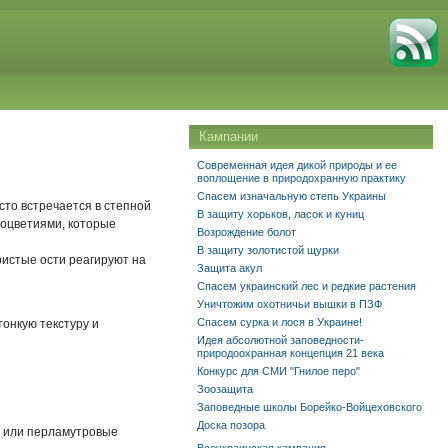
Кампании
Современная идея дикой природы и ее
воплощение в природохранную практику
Спасем изначальную степь Украины
сто встречается в степной
В защиту хорьков, ласок и куниц
соцветиями, которые
Возрождение болот
В защиту золотистой щурки
ристые ости реагируют на
Защита акул
Спасем украинский лес и редкие растения
Уничтожим охотничьи вышки в ПЗФ
Спасем сурка и лося в Украине!
тонкую текстуру и
Идея абсолютной заповедности-
природоохранная концепция 21 века
Конкурс для СМИ "Гнилое перо"
Зоозащита
Заповедные школы Борейко-Войцеховского
Доска позора
ые или перламутровые