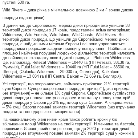
пустелі 500 га.
Wild Rivers – дика річка з мінімальною довжиною 2 км (і зоною дикою
природи вздовж річки).
В даний час до Європейської мережі дикої природи вже увійшли 38
територій дикої природи з 17 країн, представлені всіма категоріями:
Wilderness, Wild Forests, Wild Island, Wild Coasts, Wild Rivers. Всі
території дикої природи, що увійшли до Європейської мережі дикої
природи, є найдикішими місцями Європи і всі вони управляються
природними процесами завдяки принципу невтручання. Найбільші за
площею і найменш порушені людською діяльністю території належать
до найвищого стандарту якості дикої природи – Platinum Wilderness.
Це, наприклад, Retezat Wilderness – 10440 га (НП Ретезат, 38138 га,
Румунія), FulufJallet Wilderness – 10440 га (НП FulufJallet – 38500 га,
Швеція), (Oulanka Wildernes – 29 000 га, Фінляндія), Kalkalpen
Wilderness – 13 034 га (НП Central Balkan – 71 669 га, Болгарія).
Усі території, що охороняються, займають приблизно 21% території
суші Європи. Суворо охоронювані природні території (дика природа
без втручання) – не більше 1% суші Європи. Європейське суспільство
дикої природи планує поступово довести загальну площу територій
дикої природи у Європі до 2% від площі суші Європи. А кінцева мета
– 5% суші Європи повинні займати території Wilderness (без втручання
людини та господарського використання).
На національному рівні низки країн також роблять кроки у бік
збільшення площі Wilderness на своїй території. Німеччина та Австрія,
першими в Європі ,прийняли рішення, що до 2020 р. території дикої
природи (без втручання) повинні займати 2% території суші у кожній із
цих країн.