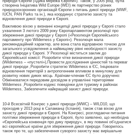
природи Європи («Дика мережа Європи»). Також, у 2005 році, була
створена Ініціатива Wild Europe (WEI) як партнерство різних
природоохоронних організацій Європи з питань дикої природи (WWF,
IUCN, PAN Parks та ін.), яка координує стратегію захисту та
відновлення дикої природи в Європі.
Важливою віхою у визнанні концепції дикої природи у Європі стало
ухвалення 3 лютого 2009 року Європарламентом резолюції про
збереження дикої природи у Європі («Резолюція Європейського
парламенту про Wilderness у Європі»). Резолюція мала
рекомендаційний характер, але вона стала відправною точкою для
загального усвідомлення а найвищому рівні необхідності захисту
дикої природи у Європі. У Резолюції міститься заклик до
Європейської комісії: Розробити чітке визначення дикої природи
(Wilderness – «пустелі»),Провести дослідження цінностей та переваг
дикої природи ,Розробити стратегію Wilderness в ЄС, Ініціювати
відновлення територій з антропогенним впливом в минулому для
розвитку нових диких місць .Країнам-членам ЄС було доручено:
Обмінюватися передовим досвідом в управлінні територіями
Wilderness ,Розробити кодекс поведінки для туризму в районах
Wilderness, Забезпечити найкращий захист дикої природи.
10-й Всесвітній Конгрес з дикої природи (WWC) – WILD10, що
проходив у 2013 році в Саламанці (Іспанія), також став віхою для
захисту дикої природи в Європі. На Конгресі, розглядаючи питання
політики збереження природи в Європі, було заявлено, що необхідна
«Європейська конвенція про дику природу», в яку повинні об’єднатися
всі європейські країни для збереження дикої природи. Говорилось
також про те, що забезпечення суворого захисту має вирішальне