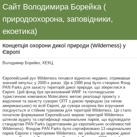
Сайт Володимира Борейка (
природоохорона, заповідники,
екоетика)
Концепція охорони дикої природи (Wilderness) у
Європі
Володимир Борейко, КЕКЦ
Європейський рух Wilderness почався відносно недавно, отримавши
значний імпульс у 2000-х роках. Ще в 1998 році було створено Фонд
PAN Parks для захисту територій дикої природи, що збереглися в
Європі. Цей фонд був організований WWF та голландською
туристичною компанією Molecatenc метою реалізації проекту з
виділення та захисту суворих ОПТ з дикою природою (за типом
американських) по всій Європі, де сувора охорона без втручання
поєднується зі стійким туризмом для територій Wilderness. Це стало
початком формування Європейської мережі територій Wilderness
шляхом аудиту та сертифікації національних парків, що відповідали
стандартам PAN Parks (адаптованим до європейських особливостей
Wilderness). Фондом PAN Parks було сертифіковано 13 національних
парків Європи з територіями Wilderness, які увійшли до мережі дикої