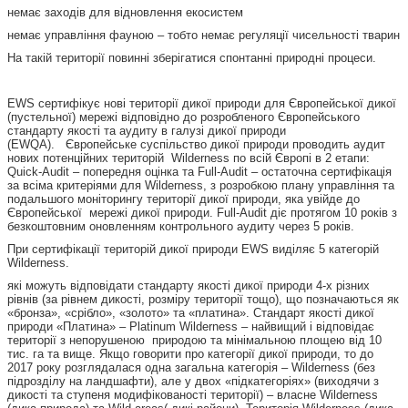
немає заходів для відновлення екосистем
немає управління фауною – тобто немає регуляції чисельності тварин
На такій території повинні зберігатися спонтанні природні процеси.
EWS сертифікує нові території дикої природи для Європейської дикої
(пустельної) мережі відповідно до розробленого Європейського
стандарту якості та аудиту в галузі дикої природи
(EWQA). Європейське суспільство дикої природи проводить аудит
нових потенційних територій Wilderness по всій Європі в 2 етапи:
Quick-Audit – попередня оцінка та Full-Audit – остаточна сертифікація
за всіма критеріями для Wilderness, з розробкою плану управління та
подальшого моніторингу території дикої природи, яка увійде до
Європейської мережі дикої природи. Full-Audit діє протягом 10 років з
безкоштовним оновленням контрольного аудиту через 5 років.
При сертифікації територій дикої природи EWS виділяє 5 категорій
Wilderness.
які можуть відповідати стандарту якості дикої природи 4-х різних
рівнів (за рівнем дикості, розміру території тощо), що позначаються як
«бронза», «срібло», «золото» та «платина». Стандарт якості дикої
природи «Платина» – Platinum Wilderness – найвищий і відповідає
території з непорушеною природою та мінімальною площею від 10
тис. га та вище. Якщо говорити про категорії дикої природи, то до
2017 року розглядалася одна загальна категорія – Wilderness (без
підрозділу на ландшафти), але у двох «підкатегоріях» (виходячи з
дикості та ступеня модифікованості території) – власне Wilderness