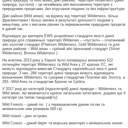
(дика природа) та Wild areas( дикі райони). Територія Wilderness (дика
природа, пустеля) – це незаймана або малозмінена територія з
природними процесами, без втручання людини та без інфраструктури.
Дикі райони (Wild areas), на відміну від території Wilderness, більш
фрагментовані і більш змінені в результаті діяльності людини у
минулому, але з високим рівнем та переважанням природних процесів
в даний час.
Відповідно до критеріїв EWS розроблено стандарти якості дикої
природи для справжньої території Wildernes – «пустелі» – платиновий
або золотий стандарт (Platinum Wilderness, Gold Wilderness) та для
диких районів – Wild areas – срібний або бронзовий стандарт (Silver
Wilderness), Bronse Wilderness ) .
На жовтень 2013 року у Європі було попередньо визначено 522
потенційні території Wilderness та Wild Area у 27 країнах ЄС, які
можуть відповідати вимогам Стандарту європейської якості дикої
природи. З них, 284 території дикої природи можуть відповідати
визначенню Wilderness та суворим стандартам Платини або Золота, а
283 –Wild Area та стандартам Бронзи чи Срібла.
У 2017 році до категорій (підкатегорій) дикої природи – Wilderness та
Wild areas, які вважаються однією загальною категорією, додано ще 4
категорії (за типом ландшафту):
Wild Forests – дикий ліс ( з переважаючим диким лісом та
мінімальною ним розміром 500 га).
Wild Island – дикі острови..
Wild Coasts – дикий берег та морська акваторія з мінімальною зоною