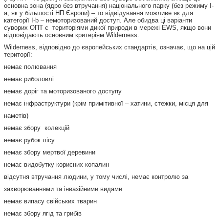
основна зона (ядро без втручання) національного парку (без режиму I-
a, як у більшості НП Європи) – то відвідування можливе як для
категорії I-b – немоторизований доступ. Але обидва ці варіанти
суворих ОПТ є територіями дикої природи в мережі EWS, якщо вони
відповідають основним критеріям Wilderness.
Wilderness, відповідно до європейських стандартів, означає, що на цій
території:
немає полювання
немає риболовлі
немає доріг та моторизованого доступу
немає інфраструктури (крім примітивної – хатини, стежки, місця для
наметів)
немає збору колекцій
немає рубок лісу
немає збору мертвої деревини
немає видобутку корисних копалин
відсутня втручання людини, у тому числі, немає контролю за
захворюваннями та інвазійними видами
немає випасу свійських тварин
немає збору ягід та грибів