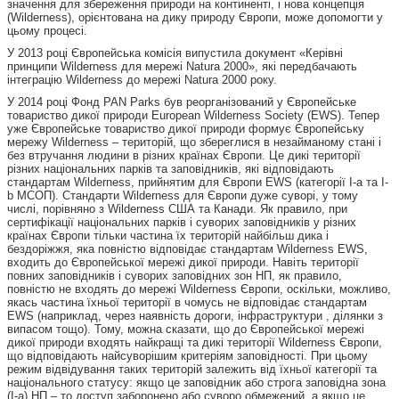
значення для збереження природи на континенті, і нова концепція
(Wilderness), орієнтована на дику природу Європи, може допомогти у
цьому процесі.
У 2013 році Європейська комісія випустила документ «Керівні
принципи Wilderness для мережі Natura 2000», які передбачають
інтеграцію Wilderness до мережі Natura 2000 року.
У 2014 році Фонд PAN Parks був реорганізований у Європейське
товариство дикої природи European Wilderness Society (EWS). Тепер
уже Європейське товариство дикої природи формує Європейську
мережу Wilderness – територій, що збереглися в незайманому стані і
без втручання людини в різних країнах Європи. Це дикі території
різних національних парків та заповідників, які відповідають
стандартам Wilderness, прийнятим для Європи EWS (категорії I-a та I-
b МСОП). Стандарти Wilderness для Європи дуже суворі, у тому
числі, порівняно з Wilderness США та Канади. Як правило, при
сертифікації національних парків і суворих заповідників у різних
країнах Європи тільки частина їх територій найбільш дика і
бездоріжжя, яка повністю відповідає стандартам Wilderness EWS,
входить до Європейської мережі дикої природи. Навіть території
повних заповідників і суворих заповідних зон НП, як правило,
повністю не входять до мережі Wildernеss Європи, оскільки, можливо,
якась частина їхньої території в чомусь не відповідає стандартам
EWS (наприклад, через наявність дороги, інфраструктури , ділянки з
випасом тощо). Тому, можна сказати, що до Європейської мережі
дикої природи входять найкращі та дикі території Wilderness Європи,
що відповідають найсуворішим критеріям заповідності. При цьому
режим відвідування таких територій залежить від їхньої категорії та
національного статусу: якщо це заповідник або строга заповідна зона
(I-a) НП – то доступ заборонено або суворо обмежений, а якщо це