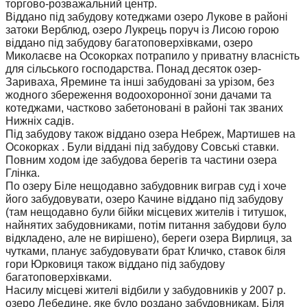
торгово-розважальний центр.
Віддано під забудову котеджами озеро Лукове в районі
затоки Верблюд, озеро Лукрець поруч із Лисою горою
віддано під забудову багатоповерхівками, озеро
Миколаєве на Осокорках потрапило у приватну власність
для сільського господарства. Понад десяток озер-
Зариваха, Яремине та інші забудовані за урізом, без
жодного збереження водоохоронної зони дачами та
котеджами, частково забетоновані в районі так званих
Нижніх садів.
Під забудову також віддано озера Небреж, Мартишев на
Осокорках . Були віддані під забудову Совські ставки.
Повним ходом іде забудова берегів та частини озера
Глінка.
По озеру Біле нещодавно забудовник виграв суд і хоче
його забудовувати, озеро Качине віддано під забудову
(там нещодавно були бійки місцевих жителів і титушок,
найнятих забудовниками, потім питання забудови було
відкладено, але не вирішено), береги озера Вирлиця, за
чутками, планує забудовувати брат Кличко, ставок біля
гори Юрковиця також віддано під забудову
багатоповерхівками.
Насилу місцеві жителі відбили у забудовників у 2007 р.
озеро Лебедине, яке було роздано забудовникам. Біля