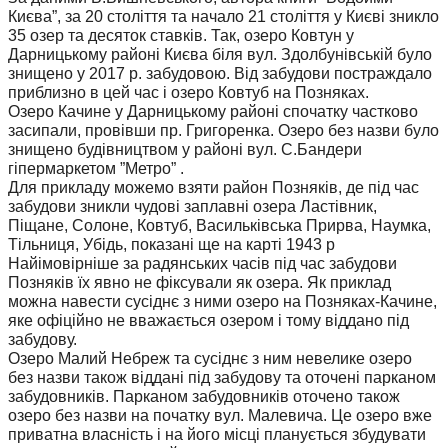
Києва”, за 20 століття та начало 21 століття у Києві зникло
35 озер та десяток ставків. Так, озеро Ковтун у
Дарницькому районі Києва біля вул. Здолбунівській було
знищено у 2017 р. забудовою. Від забудови постраждало
приблизно в цей час і озеро Ковтуб на Позняках.
Озеро Качине у Дарницькому районі спочатку частково
засипали, провівши пр. Григоренка. Озеро без назви було
знищено будівництвом у районі вул. С.Бандери
гіпермаркетом ”Метро” .
Для прикладу можемо взяти район Позняків, де під час
забудови зникли чудові заплавні озера Ластівник,
Піщане, Солоне, Ковтуб, Васильківська Прирва, Наумка,
Тільниця, Убідь, показані ще на карті 1943 р
Найімовірніше за радянських часів під час забудови
Позняків їх явно не фіксували як озера. Як приклад
можна навести сусіднє з ними озеро на Позняках-Качине,
яке офіційно не вважається озером і тому віддано під
забудову.
Озеро Малий Небреж та сусіднє з ним невелике озеро
без назви також віддані під забудову та оточені парканом
забудовників. Парканом забудовників оточено також
озеро без назви на початку вул. Малевича. Це озеро вже
приватна власність і на його місці планується збудувати