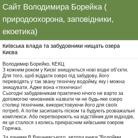
Сайт Володимира Борейка (
природоохорона, заповідники,
екоетика)
Київська влада та забудовники нищать озера
Києва
Володимир Борейко, КЕКЦ
З кожним роком у Києві знищуються нові водні об’єкти.
Для того, щоб віддати озеро під забудову, його
переводять у так звану технічну водойму, яку і можна
знищувати. Адже вона «технічна»!
Сьогодні забудовникам практично нічого не варто за
допомогою чиновників назвати чи не будь-яке озеро
столиці технічним, використовуючи його для своїх
потреб. А потім засипають піском та будують розважальні
комплекси. Або перетворюють на відстійник для відходів,
як це сталося з колись прекрасним київським озером
Горячка.
За даними В.Вишневського, автора книги ”Водойми