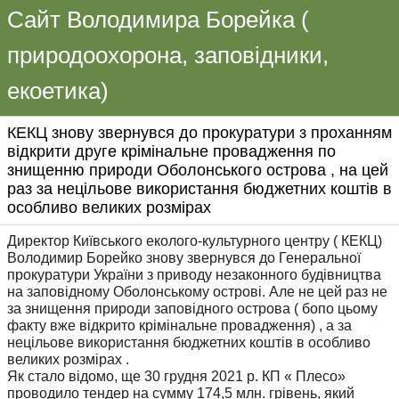
Сайт Володимира Борейка (
природоохорона, заповідники,
екоетика)
КЕКЦ знову звернувся до прокуратури з проханням
відкрити друге крімінальне провадження по
знищенню природи Оболонського острова , на цей
раз за нецільове використання бюджетних коштів в
особливо великих розмірах
Директор Київського еколого-культурного центру ( КЕКЦ)
Володимир Борейко знову звернувся до Генеральної
прокуратури України з приводу незаконного будівництва
на заповідному Оболонському острові. Але не цей раз не
за знищення природи заповідного острова ( бопо цьому
факту вже відкрито крімінальне провадження) , а за
нецільове використання бюджетних коштів в особливо
великих розмірах .
Як стало відомо, ще 30 грудня 2021 р. КП « Плесо»
проводило тендер на сумму 174,5 млн. грівень, який