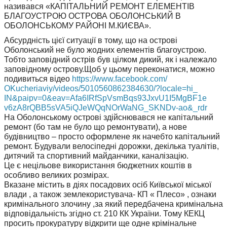
називався «КАПІТАЛЬНИЙ РЕМОНТ ЕЛЕМЕНТІВ
БЛАГОУСТРОЮ ОСТРОВА ОБОЛОНСЬКИЙ В
ОБОЛОНСЬКОМУ РАЙОНІ М.КИЄВА».
Абсурдність цієї ситуації в тому, що на острові
Оболонський не було жодних елементів благоустрою.
Тобто заповідний острів був цілком дикий, як і належало
заповідному острову.Щоб у цьому переконатися, можно
подивиться відео
https://www.facebook.com/
OKucheriaviy/videos/
5010560862384630/?locale=hi_
IN&paipv=0&eav=
Afa6IRfSpVsmBqs93JxvU1I5MgBF1e
v6zA8rQBB5sVA5iQJeWQqNOrWaNG_
SKNDv-ao&_rdr
На Оболонському острові здійснювався не капітальний
ремонт (бо там не було що ремонтувати), а нове
будівництво – просто оформлене як начебто капітальний
ремонт. Будували велосіпедні дорожки, декілька туалітів,
дитячий та спортивний майданчики, каналізацію.
Це є нецільове використання бюджетних коштів в
особливо великих розмірах.
Вказане містить в діях посадових осіб Київської міської
влади , а також землекористувача- КП « Плесо» , ознаки
кримінального злочину ,за який передбачена кримінальна
відповідальність згідно ст. 210 КК України. Тому КЕКЦ
просить прокуратуру відкрити ще одне крімінальне