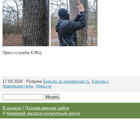
Пресс-служба КЭКЦ
17.03.2020 · Рубрики
Борьба за заповедность
,
Борьба с
браконьерством
,
Новости
В начало
|
Полная версия сайта
©
Киевский эколого-культурный центр