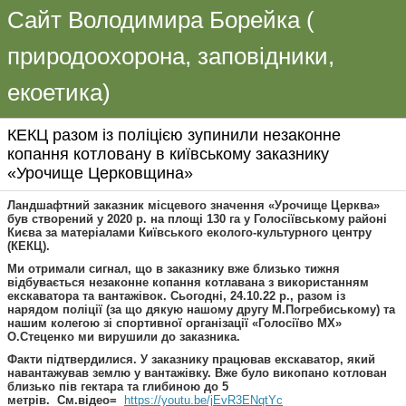
Сайт Володимира Борейка (
природоохорона, заповідники,
екоетика)
КЕКЦ разом із поліцією зупинили незаконне
копання котловану в київському заказнику
«Урочище Церковщина»
Ландшафтний заказник місцевого значення «Урочище Церква»
був створений у 2020 р. на площі 130 га у Голосіївському районі
Києва за матеріалами Київського еколого-культурного центру
(КЕКЦ).
Ми отримали сигнал, що в заказнику вже близько тижня
відбувається незаконне копання котлавана з використанням
екскаватора та вантажівок. Сьогодні, 24.10.22 р., разом із
нарядом поліції (за що дякую нашому другу М.Погребиському) та
нашим колегою зі спортивної організації «Голосіїво MX»
О.Стеценко ми вирушили до заказника.
Факти підтвердилися. У заказнику працював екскаватор, який
навантажував землю у вантажівку. Вже було викопано котлован
близько пів гектара та глибиною до 5
метрів. См.відео=
https://youtu.be/jEvR3ENqtYc