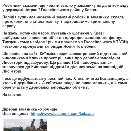
Робітники сказали, що копати землю у заказнику їм дали команду
у держадміністрації Голосіївського району Києва.
Поліція зупинила незаконні земляні роботи в заказнику, склала
протоколи, опечатала техніку і відкриватиме кримінальну
справу.
На жаль, останнім часом буквально щотижня у Києві
відбувається знищення об’єктів природно-заповідного фонду.
Тиждень тому невідомі (як ми вважаємо з Голосіївського КП УЗН)
незаконно кронували заповідні Ясеня Тотлебена.
Ще раніше-на сайті Київміськради зареєстрований підготовлений
чиновниками Кличка проект рішення про дерибан заповідної
Лисої гори під забудову. Ще раніше ТОВ «Екобудальянс»
звернулося до Київради віддати їм ділянку землі на заповідній
Лисій горі.
І все це відбувається у воєнний час. Хтось гине за Батьківщину, а
хтось її дерибанить. А київська влада не лише мовчить, а й сама
бере участь у дерибанах заповідних об’єктів.
На світлині-
Діребан заказника «Урочище
Церковщина»
https://www.facebook.com/kekz.ua