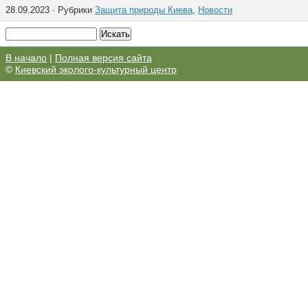
28.09.2023 · Рубрики
Защита природы Киева
,
Новости
В начало
|
Полная версия сайта
©
Киевский эколого-культурный центр