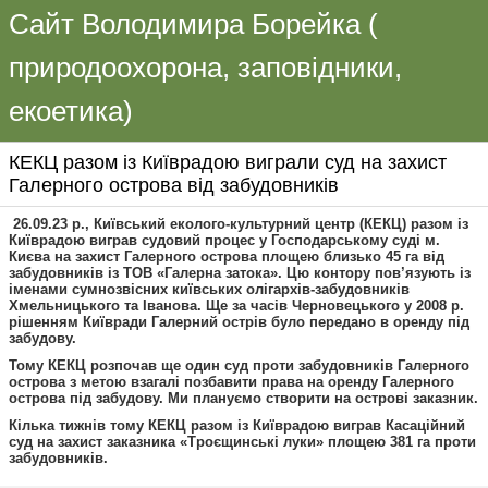
Сайт Володимира Борейка (
природоохорона, заповідники,
екоетика)
КЕКЦ разом із Київрадою виграли суд на захист
Галерного острова від забудовників
26.09.23 р., Київський еколого-культурний центр (КЕКЦ) разом із
Київрадою виграв судовий процес у Господарському суді м.
Києва на захист Галерного острова площею близько 45 га від
забудовників із ТОВ «Галерна затока». Цю контору пов’язують із
іменами сумнозвісних київських олігархів-забудовників
Хмельницького та Іванова. Ще за часів Черновецького у 2008 р.
рішенням Київради Галерний острів було передано в оренду під
забудову.
Тому КЕКЦ розпочав ще один суд проти забудовників Галерного
острова з метою взагалі позбавити права на оренду Галерного
острова під забудову. Ми плануємо створити на острові заказник.
Кілька тижнів тому КЕКЦ разом із Київрадою виграв Касаційний
суд на захист заказника «Троєщинські луки» площею 381 га проти
забудовників.