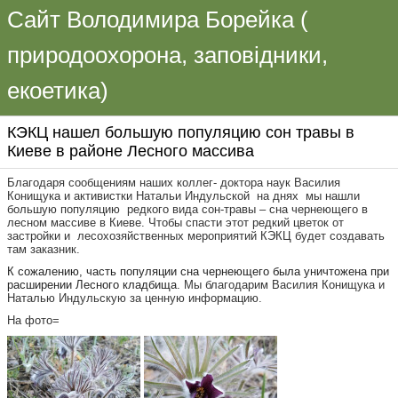
Сайт Володимира Борейка (
природоохорона, заповідники,
екоетика)
КЭКЦ нашел большую популяцию сон травы в
Киеве в районе Лесного массива
Благодаря сообщениям наших коллег- доктора наук Василия
Конищука и активистки Натальи Индульской на днях мы нашли
большую популяцию редкого вида сон-травы – сна чернеющего в
лесном массиве в Киеве. Чтобы спасти этот редкий цветок от
застройки и лесохозяйственных мероприятий КЭКЦ будет создавать
там заказник.
К сожалению, часть популяции сна чернеющего была уничтожена при
расширении Лесного кладбища.
Мы благодарим Василия Конищука и
Наталью Индульскую за ценную информацию.
На фото=