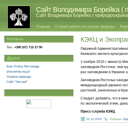
Сайт Володимира Борейка ( п
Сайт Владимира Борейко ( природоохрана,
Главная
О моей работе по охране природы
Кам
КЭКЦ и Экоправ
Контакты
Тел.:
+380 (67) 715 27 90
Окружной Административный 
Киевского эколого-культурно
Друзья
1 ноября 2010 г. министр М
Блог Олега Листопада
заповедник Росточье, чем гр
pracownia.org.pl
раз заповедники в Украине 
Охрана природы
Заповедник Росточье находит
Сайт "Экотаж"
международный украино-поль
растений, занесенных в Кра
Следует добавить, что в июн
по экологической этике, док
Пресс-служба КЭКЦ
21.12.2010
Рубрики:
Иде