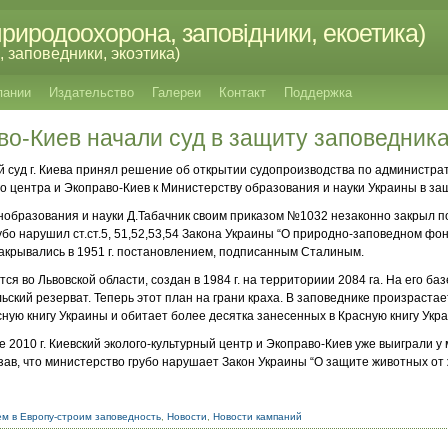
риродоохорона, заповідники, екоетика)
 заповедники, экоэтика)
пании
Издательство
Галереи
Контакт
Поддержка
о-Киев начали суд в защиту заповедник
суд г. Киева принял решение об открытии судопроизводства по администрат
го центра и Экоправо-Киев к Министерству образования и науки Украины в за
инобразования и науки Д.Табачник своим приказом №1032 незаконно закрыл 
убо нарушил ст.ст.5, 51,52,53,54 Закона Украины “О природно-заповедном ф
закрывались в 1951 г. постановлением, подписанным Сталиным.
ся во Львовской области, создан в 1984 г. на территориии 2084 га. На его ба
ский резерват. Теперь этот план на грани краха.
В заповеднике произрастае
сную книгу Украины и обитает более десятка занесенных в Красную книгу Укр
е 2010 г. Киевский эколого-культурный центр и Экоправо-Киев уже выиграли у
азав, что министерство грубо нарушает Закон Украины “О защите животных от
м в Европу-строим заповедность
,
Новости
,
Новости кампаний