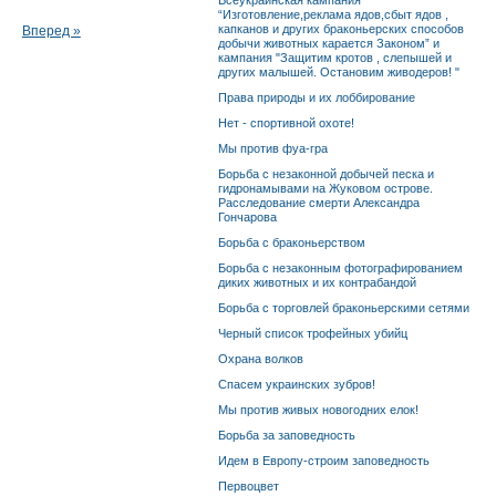
Всеукраинская кампания
“Изготовление,реклама ядов,сбыт ядов ,
капканов и других браконьерских способов
Вперед »
добычи животных карается Законом” и
кампания "Защитим кротов , слепышей и
других малышей. Остановим живодеров! "
Права природы и их лоббирование
Нет - спортивной охоте!
Мы против фуа-гра
Борьба с незаконной добычей песка и
гидронамывами на Жуковом острове.
Расследование смерти Александра
Гончарова
Борьба с браконьерством
Борьба с незаконным фотографированием
диких животных и их контрабандой
Борьба с торговлей браконьерскими сетями
Черный список трофейных убийц
Охрана волков
Спасем украинских зубров!
Мы против живых новогодних елок!
Борьба за заповедность
Идем в Европу-строим заповедность
Первоцвет