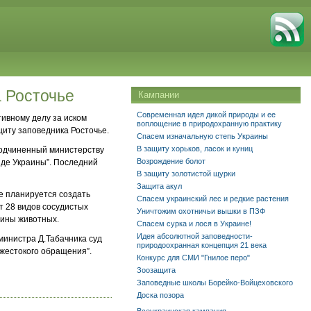
а Росточье
Кампании
Современная идея дикой природы и ее
ивному делу за иском
воплощение в природохранную практику
щиту заповедника Росточье.
Спасем изначальную степь Украины
В защиту хорьков, ласок и куниц
подчиненный министерству
Возрождение болот
онде Украины”. Последний
В защиту золотистой щурки
Защита акул
зе планируется создать
Спасем украинский лес и редкие растения
т 28 видов сосудистых
Уничтожим охотничьи вышки в ПЗФ
аины животных.
Спасем сурка и лося в Украине!
Идея абсолютной заповедности-
 министра Д.Табачника суд
природоохранная концепция 21 века
 жестокого обращения”.
Конкурс для СМИ "Гнилое перо"
Зоозащита
Заповедные школы Борейко-Войцеховского
Доска позора