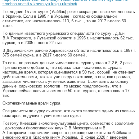
srochno-vnesti-v-krasnuyu-knigu-ukrainyi/
Последние 15 лет сурок ( байбак) резко сокращает свою численность
в Украине. Если в 1995 г. в Украине , согласно официальной
статистике, его насчитывалось 110, 5 тыс. , то на 2017 г-всего 50
тысяч .
По данным известного украинского специалиста по сурку , д.б.н.
В.А.Токарского, в Луганской области в 1995 г. насчитывалось 62 тыс.
сурков, а в 2005 г.-всего 22 тыс.
В Двуречанском районе Харьковской области насчитывалось в 1997 г.
375 семей сурка, а в 2017 г.-всего 60 семей .
То-есть, по разным данным численность сурка упала в 2,2-6, 2 раза.
Причем нужно добавить, что офицальная численность сурка в
настоящее время, которая оценивается в 50 тыс. особей ,не отвечает
действительности, так как учет ведут охотники, а они, как правило,
завышают численность учтенных животных. Если взять за основу
данные харьковских зоологов , то можно предположить, что в
Украине сейчас насчитывается не 50 тыс. сурков, а всего около 17
тыс.
Охотники-главные враги сурка
Специалисты по сурку считают, что охота является одним из главных
факторов, ведуших к уничтожению сурка.
Поэтому Киевский эколого-культурный центр, совместно с зоологами
, докторами биологических наук С.В.Межжериным и В.
А.Токарским поднимали вопрос о прекращении охоты на байбака и
внесению его в Красную книгу Украины. В конце 2020 г. внесение