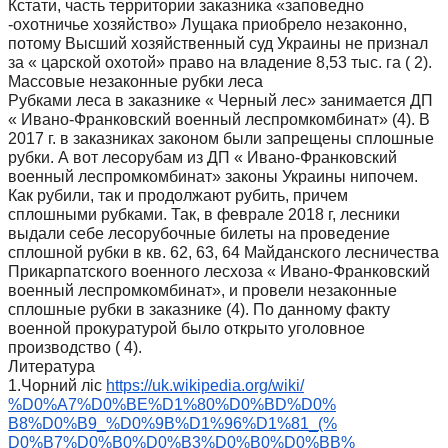
Кстати, часть территории заказника «заповедно
-охотничье хозяйство» Лущака приобрело незаконно,
потому Высший хозяйственный суд Украины не признал
за « царской охотой» право на владение 8,53 тыс. га ( 2).
Массовые незаконные рубки леса
Рубками леса в заказнике « Черный лес» занимается ДП
« Ивано-Франковский военный леспромкомбинат» (4). В
2017 г. в заказниках законом были запрещены сплошные
рубки. А вот лесорубам из ДП « Ивано-Франковский
военный леспромкомбинат» законы Украины нипочем.
Как рубили, так и продолжают рубить, причем
сплошными рубками. Так, в феврале 2018 г, лесники
выдали себе лесорубочные билеты на проведение
сплошной рубки в кв. 62, 63, 64 Майданского лесничества
Прикарпатского военного лесхоза « Ивано-Франковский
военный леспромкомбинат», и провели незаконные
сплошные рубки в заказнике (4). По данному факту
военной прокуратурой было открыто уголовное
производство ( 4).
Литература
1.Чорний ліс
https://uk.wikipedia.org/wiki/
%D0%A7%D0%BE%D1%80%D0%BD%D0%
B8%D0%B9_%D0%9B%D1%96%D1%81_(%
D0%B7%D0%B0%D0%B3%D0%B0%D0%BB%