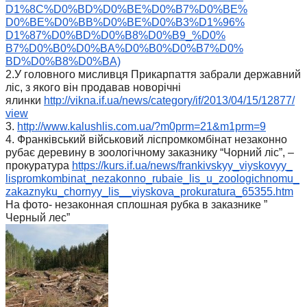
D1%8C%D0%BD%D0%BE%D0%B7%D0%BE%
D0%BE%D0%BB%D0%BE%D0%B3%D1%96%
D1%87%D0%BD%D0%B8%D0%B9_%D0%
B7%D0%B0%D0%BA%D0%B0%D0%B7%D0%
BD%D0%B8%D0%BA)
2.У головного мисливця Прикарпаття забрали державний
ліс, з якого він продавав новорічні
ялинки
http://vikna.if.ua/news/
category/if/2013/04/15/12877/
view
3.
http://www.kalushlis.com.ua/?
m0prm=21&m1prm=9
4. Франківський військовий ліспромкомбінат незаконно
рубає деревину в зоологічному заказнику “Чорний ліс”, –
прокуратура
https://kurs.if.ua/news/
frankivskyy_viyskovyy_
lispromkombinat_nezakonno_
rubaie_lis_u_zoologichnomu_
zakaznyku_chornyy_lis__
viyskova_prokuratura_65355.htm
На фото- незаконная сплошная рубка в заказнике ”
Черный лес”