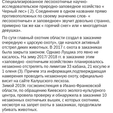
Специализированное лесоохотничье научно-
исследовательское природно-заповедное хозяйство «
Черный лес» ( 2). Соединение в одном названии прямо
противоположных по своему значению слов- «
лесоохотничье» и заповедное» звучит довольно странно,
примерно так же как « горячий снег» или « многодетная
девушка».
По сути главный охотник области создал в заказнике
очередную « царскую охоту», где начался активный
отстрел диких животных. В 2017 г. охота в заказниках
была закрыта законом. Однако Лущака это явно не
касалось. На зиму 2017/ 2018 гг. в заказнике этим
«заповедно -охотничьим хозяйством» планировалось
незаконно отстрелять по лимитам 33 кабана, 21 косулю и
1 оленя (3). Причем эта информация,подтверждающая
намерения проводить незаконную охоту, официально
висит на сайте Калушского лесхоза.
Зимой 2019г. госэкоинспекция в Ивано-Франковской
области, по обращению Киевского эколого-культурного
центра, провела проверку и обнаружила в заказнике 10
незаконных охотничьих вышек, с которых охотники,
несмотря на запрет охоты в заказниках, продолжали
убивать животных.