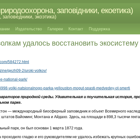
риродоохорона, заповідники, екоетика)
 заповедники, экоэтика)
пании
Издательство
Галереи
Контакт
Поддержка
волкам удалось восстановить экосистем
l.com/584272.html
azine/gezh09-2/uroki-volkov/
ne-national-park/
44998-volki-natsionalnogo-parka-yellouston-mogut-spasti-medvedey-ot-smerti
авраторов природной среды. Удивительная и поучительная история, п
ьном парке.
стон — международный биосферный заповедник и объект Всемирного насле
штатов Вайоминг, Монтана и Айдахо. Здесь, на площади в 898,3 тысячи гекта
ьный парк, он был основан 1 марта 1872 года.
 проходило гладко и его руководителям не удалось избежать крупных ошибок. 