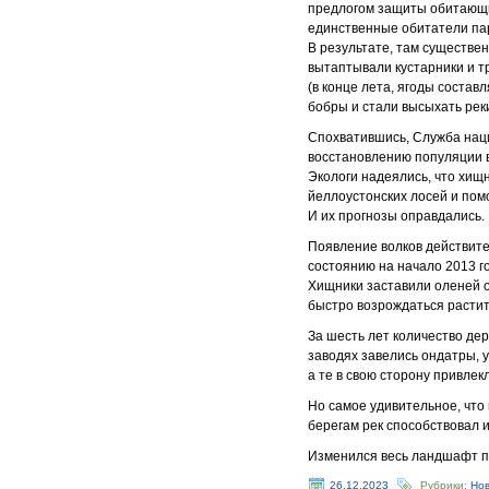
предлогом защиты обитающи
единственные обитатели пар
В результате, там существе
вытаптывали кустарники и т
(в конце лета, ягоды соста
бобры и стали высыхать рек
Спохватившись, Служба нац
восстановлению популяции во
Экологи надеялись, что хищ
йеллоустонских лосей и пом
И их прогнозы оправдались.
Появление волков действите
состоянию на начало 2013 
Хищники заставили оленей о
быстро возрождаться растит
За шесть лет количество де
заводях завелись ондатры, 
а те в свою сторону привлек
Но самое удивительное, что
берегам рек способствовал 
Изменился весь ландшафт па
26.12.2023
Рубрики:
Но