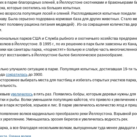
х в парке благородных оленей, в Йеллоустоне охотниками и браконьерами 
ка, которые охотились на больших копытных.
нно возросла популяция лосей и оленей. Расплодившиеся копытные поедали
раву. Была серьезно подорвана кормовая база для других животных. Стало м
вляют половину рациона питания медведей) . Из-за сокращения количества де
и.
иональных парков США и Служба рыбного и охотничьего хозяйства предприн
лков в Йеллоустоне. В 1995 г., по их решению в парк были завезены из Кана
ники как санитары парка, «подчистят» больную и слабую часть многочисленн
огут восстановить в Йеллоустоне былое биологическое разнообразие.
льно улучшило ситуацию в парке. Популяция копытных, достигавшая 19-ти тыс
года
сократилась
до 3900.
сторожнее выбирать места для пастбищ и избегать открытых участков парка,
ельность.
ревьев
увеличилось
в пять раз. Появились бобры, которым деревья нужны для 
утки и рыбы. Волки уменьшили популяцию кайотов, что привело к увеличению
ли в парк ястребов, хорьков и лис. В парке увеличилось количество ягод и при
 появление волков кардинально преобразило реки Йеллоустона. Взрывной рос
их укреплению. Уменьшилась эрозия берегов и увеличилась водность рек.
рка, а все благодаря нескольким волкам, выпущенным туда менее двадцати л
вости
,
Охрана волков