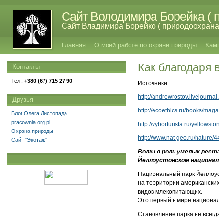
Сайт Володимира Борейка ( п
Сайт Владимира Борейко ( природоохрана,
Главная
О моей работе по охране природы
Кам
Как благодаря 
Контакты
Тел.:
+380 (67) 715 27 90
Источники:
http://andrewrostov.livejourna
Друзья
http://ecoethics.ru/books/mag
Блог Олега Листопада
pracownia.org.pl
http://vyborturista.ru/yellowsto
Охрана природы
http://www.nat-geo.ru/nature/
Сайт "Экотаж"
Волки в роли умелых рест
Йеллоустонском национал
Национальный парк Йеллоу
на территории американских 
видов млекопитающих.
Это первый в мире национал
Становление парка не всегда