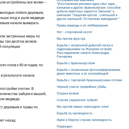
Всеукраинская кампания
были истреблены все волки—
“Изготовление,реклама ядов,сбыт ядов ,
капканов и других браконьерских способов
добычи животных карается Законом” и
 молодые побеги деревьев,
кампания "Защитим кротов , слепышей и
еньше ягод и ушли медведи
других малышей. Остановим живодеров! "
ревьев начали вымирать
Права природы и их лоббирование
Нет - спортивной охоте!
яли экстренные меры по
Мы против фуа-гра
ды три десятка волков.
Борьба с незаконной добычей песка и
ой популяции
гидронамывами на Жуковом острове.
Расследование смерти Александра
Гончарова
Борьба с браконьерством
яч голов к 90-м годам, по
Борьба с незаконным фотографированием
диких животных и их контрабандой
 в результате начала
Борьба с торговлей браконьерскими сетями
Черный список трофейных убийц
постройки плотин. В
Охрана волков
 количества зайцев и мышей,
шли медведи.
Спасем украинских зубров!
Мы против живых новогодних елок!
т деревьев и травы по
Борьба за заповедность
Идем в Европу-строим заповедность
ет назад.
Первоцвет