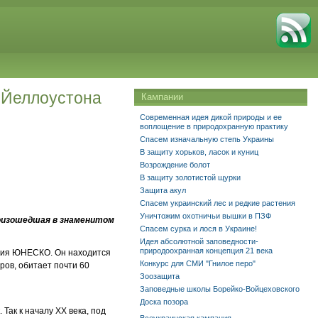
у Йеллоустона
Кампании
Современная идея дикой природы и ее
воплощение в природохранную практику
Спасем изначальную степь Украины
В защиту хорьков, ласок и куниц
Возрождение болот
В защиту золотистой щурки
Защита акул
Спасем украинский лес и редкие растения
Уничтожим охотничьи вышки в ПЗФ
роизошедшая в знаменитом
Спасем сурка и лося в Украине!
Идея абсолютной заповедности-
природоохранная концепция 21 века
дия ЮНЕСКО. Он находится
Конкурс для СМИ "Гнилое перо"
ров, обитает почти 60
Зоозащита
Заповедные школы Борейко-Войцеховского
Доска позора
Так к началу ХХ века, под