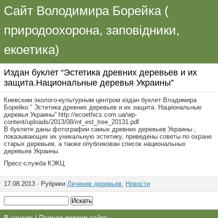
Сайт Володимира Борейка (
природоохорона, заповідники,
екоетика)
Издан буклет “Эстетика древних деревьев и их
защита.Национальные деревья Украины”
Киевским эколого-культурным центром издан буклет Владимира
Борейко ” Эстетика древних деревьев и их защита. Национальные
деревья Украины” http://ecoethics.com.ua/wp-
content/uploads/2013/08/int_est_tree_20131.pdf
В буклете даны фотографии самых древних деревьев Украины ,
показывающих их уникальную эстетику, приведены советы по охране
старых деревьев, а также опубликован список национальных
деревьев Украины.
Пресс-служба КЭКЦ
17.08.2013 · Рубрики
Лечение деревьев
,
Новости
В начало
|
Полная версия сайта