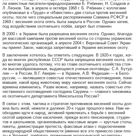
ли извес­т­ные пи­са­те­ли-при­ро­до­ох­ран­
ни­ки Б. Ря­би­нин, Н. Слад­ков и
Л. Ле­о­нов. Так, в апре­ле и октяб­ре 1968 г. Б. Ря­би­нин с кол­ле­га­ми
опуб­ли­ко­вал в «Тру­де» и «Из­вес­ти­ях» две ста­тьи про­тив ве­сен­ней
охо­ты, пос­ле че­го спе­ци­аль­ным рас­по­ря­же­ни­ем Сов­ми­на РСФСР в
1969 г. ве­сен­няя охо­та опять бы­ла зак­ры­та в Рос­сии. Одна­ко за­тем,
под воз­дей­с­т­ви­ем охот­ни­чье­го лоб­би, зап­рет был отме­нен.
В 2000 г. в Украине была разрешена весенняя охота. Од­на­ко, бла­го­да­
ря мас­со­вой кам­па­нии про­тив ве­сен­ней охо­ты со сто­ро­ны укра­ин­с­ких
эко­ло­ги­чес­ких орга­ни­за­ций, в апре­ле 2004 г. Вер­хов­ный Со­вет Укра­и­
ны при­нял За­кон, нав­сег­да зап­ре­тив­ший в Укра­и­не ве­сен­нюю охо­ту.
В зак­лю­че­ние хо­те­лось бы отме­тить сле­ду­ю­щее. В 1920-х го­дах, ког­
да во мно­гих рес­пуб­ли­ках СССР бы­ла зап­ре­ще­на ве­сен­няя охо­та, это
во мно­гом уда­лось по­то­му, что во гла­ве охот­ни­чье­го хо­зяй­с­т­ва сто­я­
ли вы­со­ко­об­ра­зо­ван­ные, вы­да­ю­щи­е­ся уче­ные-охо­то­ве­ды: С.А. Бу­тур­
лин — в Рос­сии, В.Г. Аве­рин — в Укра­и­не, А.В. Фе­дю­шин — в Бе­ло­
рус­сии, — являв­ши­е­ся со­вес­тью оте­чес­т­вен­но­го охо­то­ве­де­ния, по­ни­
мав­шие, ка­кой вред жи­вот­но­му ми­ру на­но­сит ве­сен­няя охо­та. Сей­час
вре­ме­на изме­ни­лись. Раз­ве мож­но, нап­ри­мер, наз­вать со­вес­тью оте­
чес­т­вен­но­го охо­то­ве­де­ния гос­по­ди­на Са­у­ри­на — глав­но­го чи­нов­ни­ка
из охот­ни­чье­го де­пар­та­мен­та Мин­сель­хо­за Рос­сии?
В свя­зи с этим, так­ти­ка и стра­те­гия про­тив­ни­ков ве­сен­ней охо­ты дол­
ж­на быть иной, не­же­ли в да­ле­ких 20-х го­дах прош­ло­го ве­ка. Нам не­
об­хо­ди­мо идти в на­род, актив­ней прив­ле­кать к борь­бе с ве­сен­ней
охо­той ши­ро­кие слои на­се­ле­ния, преж­де все­го пен­си­о­не­ров, сту­ден­
тов и школь­ни­ков, орга­ни­зо­вы­вать мас­со­вые акции — круг­лые сто­лы,
пи­ке­ты, де­мон­с­т­ра­ции про­тес­та, фак­со­вые ата­ки с под­к­лю­че­ни­ем
меж­ду­на­род­ной общес­т­вен­нос­ти (имен­но все это при­нес­ло свои пло­
ды в Укра­и­не), требовать проведения экологической экспертизы