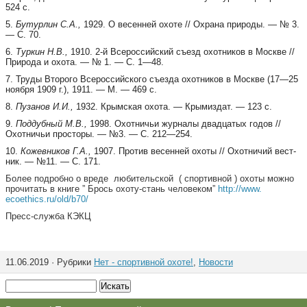
524 с.
5.
Бу­тур­лин С.А.,
1929. О ве­сен­ней охо­те // Охра­на при­ро­ды. — № 3.
— С. 70.
6.
Тур­кин Н.В.,
1910. 2-й Все­рос­сий­с­кий съезд охот­ни­ков в Мос­к­ве //
При­ро­да и охо­та. — № 1. — С. 1—48.
7. Тру­ды Вто­ро­го Все­рос­сий­с­ко­го съез­да охот­ни­ков в Мос­к­ве (17—25
но­яб­ря 1909 г.), 1911. — М. — 469 с.
8.
Пу­за­нов И.И.,
1932. Крым­с­кая охо­та. — Кры­миз­дат. — 123 с.
9.
Под­дуб­ный М.В.,
1998. Охот­ни­чьи жур­на­лы двад­ца­тых го­дов //
Охот­ни­чьи прос­то­ры. — №3. — С. 212—254.
10.
Ко­жев­ни­ков Г.А.,
1907. Про­тив ве­сен­ней охо­ты // Охот­ни­чий вес­т­
ник. — №11. — С. 171.
Более подробно о вреде любительской ( спортивной ) охоты можно
прочитать в книге ” Брось охоту-стань человеком”
http://www.
ecoethics.ru/old/b70/
Пресс-служба КЭКЦ
11.06.2019 · Рубрики
Нет - спортивной охоте!
,
Новости