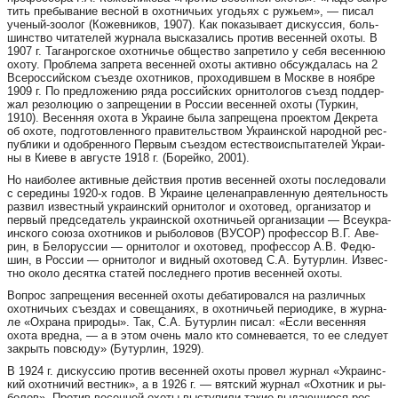
тить пре­бы­ва­ние вес­ной в охот­ни­чьих уго­дьях с ру­жьем», — пи­сал
уче­ный-зо­о­лог (Ко­жев­ни­ков, 1907). Как по­ка­зы­ва­ет дис­кус­сия, боль­
шин­с­т­во чи­та­те­лей жур­на­ла выс­ка­за­лись про­тив ве­сен­ней охо­ты. В
1907 г. Та­ган­рог­с­кое охот­ни­чье общес­т­во зап­ре­ти­ло у се­бя ве­сен­нюю
охо­ту. Проб­ле­ма зап­ре­та ве­сен­ней охо­ты актив­но обсуж­да­лась на 2
Все­рос­сий­с­ком съез­де охот­ни­ков, про­хо­див­шем в Мос­к­ве в но­яб­ре
1909 г. По пред­ло­же­нию ря­да рос­сий­с­ких орни­то­ло­гов съезд под­дер­
жал ре­зо­лю­цию о зап­ре­ще­нии в Рос­сии ве­сен­ней охо­ты (Тур­кин,
1910). Ве­сен­няя охо­та в Укра­и­не бы­ла зап­ре­ще­на про­ек­том Дек­ре­та
об охо­те, под­го­тов­лен­но­го пра­ви­тельс­т­вом Укра­ин­с­кой на­род­ной рес­
пуб­ли­ки и одоб­рен­но­го Пер­вым съез­дом естес­т­во­ис­пы­та­те­лей Укра­и­
ны в Ки­е­ве в авгус­те 1918 г. (Бо­рей­ко, 2001).
Но на­и­бо­лее актив­ные дей­с­т­вия про­тив ве­сен­ней охо­ты пос­ле­до­ва­ли
с се­ре­ди­ны 1920-х го­дов. В Укра­и­не це­ле­нап­рав­лен­ную де­я­тель­ность
раз­вил извес­т­ный укра­ин­с­кий орни­то­лог и охо­то­вед, орга­ни­за­тор и
пер­вый пред­се­да­тель укра­ин­с­кой охот­ни­чьей орга­ни­за­ции — Все­ук­ра­
ин­с­ко­го со­ю­за охот­ни­ков и ры­бо­ло­вов (ВУ­СОР) про­фес­сор В.Г. Аве­
рин, в Бе­ло­рус­сии — орни­то­лог и охо­то­вед, про­фес­сор А.В. Фе­дю­
шин, в Рос­сии — орни­то­лог и вид­ный охо­то­вед С.А. Бу­тур­лин. Извес­
т­но око­ло де­сят­ка ста­тей пос­лед­не­го про­тив ве­сен­ней охо­ты.
Воп­рос зап­ре­ще­ния ве­сен­ней охо­ты де­ба­ти­ро­вал­ся на раз­лич­ных
охот­ни­чьих съез­дах и со­ве­ща­ни­ях, в охот­ни­чьей пе­ри­о­ди­ке, в жур­на­
ле «Ох­ра­на при­ро­ды». Так, С.А. Бу­тур­лин пи­сал: «Ес­ли ве­сен­няя
охо­та вред­на, — а в этом очень ма­ло кто сом­не­ва­ет­ся, то ее сле­ду­ет
зак­рыть пов­сю­ду» (Бу­тур­лин, 1929).
В 1924 г. дис­кус­сию про­тив ве­сен­ней охо­ты про­вел жур­нал «Ук­ра­ин­с­
кий охот­ни­чий вес­т­ник», а в 1926 г. — вят­с­кий жур­нал «Охот­ник и ры­
бо­лов». Про­тив ве­сен­ней охо­ты выс­ту­пи­ли та­кие вы­да­ю­щи­е­ся рос­