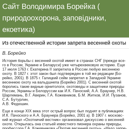
Сайт Володимира Борейка (
природоохорона, заповідники,
екоетика)
Из оте­чес­т­вен­ной исто­рии зап­ре­та ве­сен­ней охо­ты
В. Бо­рей­ко
Ис­то­рия борь­бы с ве­сен­ней охо­той име­ет в стра­нах СНГ (пре­ж­­де все­
го в Рос­сии, Укра­и­не и Бе­ла­ру­си) уже че­ты­рех­ве­ко­вую исто­рию. Еще
17 ию­ля 1763 г. Ека­те­ри­на II зап­ре­ти­ла в Рос­сии лю­бую ве­сен­нюю
охо­ту. В 1827 г. этот закон был подтвержден в той же редакции (Бо­
рей­ко, 2001). В 1875 г. Га­лиц­кий сейм запре­тил в За­пад­ной Укра­и­не
ве­сен­нюю охо­ту на вальд­ш­не­па (Бо­рей­ко 2001). С ве­сен­ней охо­той
бо­ро­лись та­кие вид­ные орни­то­ло­ги, охо­то­ве­ды и за­щит­ни­ки при­ро­ды
Рос­сии, Укра­и­ны и Бе­ло­рус­сии как И.К. Па­чос­кий, А.А. Бра­у­нер, Н.В.
Шар­ле­мань, В.Г. Аве­рин, Г.А. Кожевников, Б.М. Житков, И.И. Пу­за­нов,
С.А. Бу­тур­лин,
А.В. Фе­дю­шин.
Е­ще в кон­це XIX ве­ка этот острый воп­рос был под­нят в пуб­ли­ка­ци­ях
И.К. Па­чос­ко­го и А.А. Бра­у­не­ра (Бо­рей­ко, 2001 а). В 1907 г. мос­ков­с­
кий жур­нал «Охот­ни­чий вес­т­ник» орга­ни­зо­вал дис­кус­сию о ве­сен­ней
охо­те. Откры­лась она ста­тьей извес­т­но­го пи­о­не­ра охра­ны при­ро­ды,
про­фес­со­ра Г.А. Ко­жев­ни­ко­ва «Про­тив ве­сен­ней охо­ты». «На­до зап­ре­