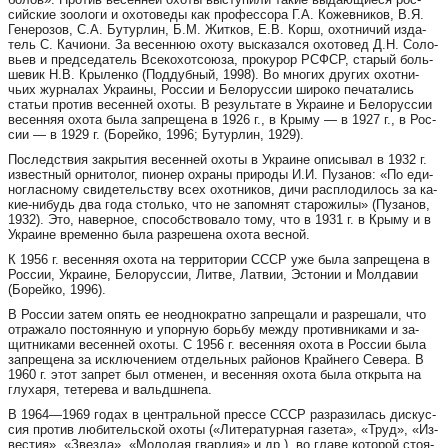
сий­с­кие зо­о­ло­ги и охо­то­ве­ды как про­фес­со­ра Г.А. Ко­жев­ни­ков, В.Я.
Ге­не­ро­зов, С.А. Бу­тур­лин, Б.М. Жит­ков, Е.В. Корш, охот­ни­чий изда­
тель С. Ка­чи­о­ни. За весеннюю охо­ту выс­ка­зал­ся охо­то­вед Д.Н. Со­ло­
вьев и пред­се­да­тель Все­ко­хот­со­ю­за, про­ку­рор РСФСР, ста­рый боль­
ше­вик Н.В. Кры­лен­ко (Под­дуб­ный, 1998). Во мно­гих дру­гих охот­ни­
чьих жур­на­лах Укра­и­ны, Рос­сии и Бе­ло­рус­сии ши­ро­ко пе­ча­та­лись
ста­тьи про­тив ве­сен­ней охо­ты. В ре­зуль­та­те в Укра­и­не и Бе­ло­рус­сии
ве­сен­няя охо­та бы­ла зап­ре­ще­на в 1926 г., в Кры­му — в 1927 г., в Рос­
сии — в 1929 г. (Бо­рей­ко, 1996; Бу­тур­лин, 1929).
Пос­лед­с­т­вия зак­ры­тия ве­сен­ней охо­ты в Укра­и­не опи­сы­вал в 1932 г.
извес­т­ный орни­то­лог, пи­о­нер охра­ны при­ро­ды И.И. Пу­за­нов: «По еди­
ног­лас­но­му сви­де­тельс­т­ву всех охот­ни­ков, ди­чи рас­п­ло­ди­лось за ка­
кие-ни­будь два го­да столь­ко, что не за­пом­нят ста­ро­жи­лы» (Пу­за­нов,
1932). Это, на­вер­ное, спо­соб­с­т­во­ва­ло то­му, что в 1931 г. в Кры­му и в
Укра­и­не вре­мен­но бы­ла раз­ре­ше­на охо­та вес­ной.
К 1956 г. ве­сен­няя охо­та на тер­ри­то­рии СССР уже бы­ла зап­ре­ще­на в
Рос­сии, Укра­и­не, Бе­ло­рус­сии, Лит­ве, Лат­вии, Эсто­нии и Мол­да­вии
(Бо­рей­ко, 1996).
В Рос­сии за­тем опять ее не­од­нок­рат­но зап­ре­ща­ли и раз­ре­ша­ли, что
отра­жа­ло пос­то­ян­ную и упор­ную борь­бу меж­ду про­тив­ни­ка­ми и за­
щит­ни­ка­ми ве­сен­ней охо­ты. С 1956 г. ве­сен­няя охо­та в Рос­сии бы­ла
зап­ре­ще­на за исклю­че­ни­ем отдель­ных ра­йо­нов Край­не­го Се­ве­ра. В
1960 г. этот зап­рет был отме­нен, и ве­сен­няя охо­та бы­ла откры­та на
глу­ха­ря, те­те­ре­ва и вальд­ш­не­па.
В 1964—1969 го­дах в цен­т­раль­ной прес­се СССР раз­ра­зи­лась дис­кус­
сия про­тив лю­би­тельс­кой охо­ты («Ли­те­ра­тур­ная га­зе­та», «Труд», «Из­
вес­ти­я», «Звез­да», «Мо­ло­дая гвар­ди­я» и др.), во гла­ве ко­то­рой сто­я­