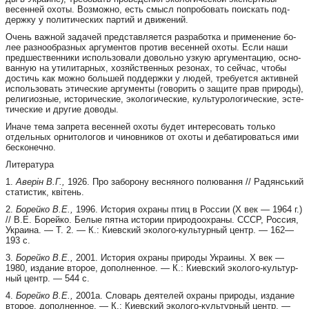
весенней охоты. Воз­мож­но, есть смысл поп­ро­бо­вать по­ис­кать под­
дер­ж­ку у по­ли­ти­чес­ких пар­тий и дви­же­ний.
О­чень важ­ной за­да­чей пред­с­тав­ля­ет­ся раз­ра­бот­ка и при­ме­не­ние бо­
лее раз­но­об­раз­ных аргу­мен­тов про­тив ве­сен­ней охо­ты. Если на­ши
пред­шес­т­вен­ни­ки исполь­зо­ва­ли до­воль­но узкую аргу­мен­та­цию, осно­
ван­ную на ути­ли­тар­ных, хо­зяй­с­т­вен­ных ре­зо­нах, то сей­час, что­бы
дос­тичь как мож­но боль­шей под­дер­ж­ки у лю­дей, тре­бу­ет­ся актив­ней
исполь­зо­вать эти­чес­кие аргу­мен­ты (го­во­рить о за­щи­те прав при­ро­ды),
ре­ли­ги­оз­ные, исто­ри­чес­кие, эко­ло­ги­чес­кие, куль­ту­ро­ло­ги­чес­кие, эсте­
ти­чес­кие и дру­гие до­во­ды.
И­на­че те­ма зап­ре­та ве­сен­ней охо­ты бу­дет инте­ре­со­вать толь­ко
отдель­ных орни­то­ло­гов и чи­нов­ни­ков от охо­ты и де­ба­ти­ро­вать­ся ими
бес­ко­неч­но.
Ли­те­ра­ту­ра
1.
Аверін В.Г.,
1926. Про за­бо­ро­ну вес­ня­но­го по­лю­ван­ня // Ра­дян­сь­кий
ста­тис­тик, квітень.
2.
Бо­рей­ко В.Е.,
1996. Исто­рия охра­ны птиц в Рос­сии (Х век — 1964 г.)
// В.Е. Бо­рей­ко. Бе­лые пят­на исто­рии при­ро­до­ох­ра­ны. СССР, Рос­сия,
Укра­и­на. — Т. 2. — К.: Ки­ев­с­кий эко­ло­го-куль­тур­ный центр. — 162—
193 с.
3.
Бо­рей­ко В.Е.,
2001. Исто­рия охра­ны при­ро­ды Укра­и­ны. Х век —
1980, изда­ние вто­рое, до­пол­нен­ное. — К.: Ки­ев­с­кий эко­ло­го-куль­тур­
ный центр. — 544 с.
4.
Бо­рей­ко В.Е.,
2001а. Сло­варь де­я­те­лей охра­ны при­ро­ды, изда­ние
вто­рое, до­пол­нен­ное. — К.: Ки­ев­с­кий эко­ло­го-куль­тур­ный центр. —