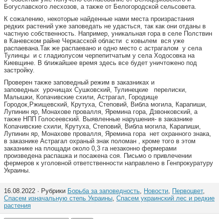
Богуславского лесхозов, а также от Белогородской сельсовета.
К сожалению, некоторые найденные нами места произрастания
редких растений уже заповедать не удасться, так как они отданы в
частную собственность. Например, уникальная гора в селе Полствин
в Каневском райне Черкасской области с ковылем вся уже
распаевана.Так же распаевано и одно место с астрагалом у села
Тулинцы и с гладиолусом черпепитчатым у села Ходосовка на
Киевщине. В ближайшее время здесь все будет уничтожено под
застройку.
Проверен также заповедный режим в заказниках и
заповедных урочищах Сушковский, Тулинецкие перелиски,
Малышки, Копачивские схили, Астрагал, Городище
Городок,Ржищевский, Крутуха, Степовий, Вибла могила, Карапиши,
Лупинин яр, Монахове провалля, Яремина гора, Дзвонковский, а
также НПП Голосеевский. Выявленные нарушения- в заказнике
Копачивские схили, Крутуха, Степовий, Вибла могила, Карапиши,
Лупинин яр, Монахове провалля, Яремина гора нет охранного знака,
в заказнике Астрагал охраный знак поломан , кроме того в этом
заказнике на площади около 0,3 га незаконно фермерами
произведена распашка и посажена соя. Письмо о привлечении
фермеров к уголовной ответственности направлено в Генпрокуратуру
Украины.
16.08.2022 · Рубрики
Борьба за заповедность
,
Новости
,
Первоцвет
,
Спасем изначальную степь Украины
,
Спасем украинский лес и редкие
растения