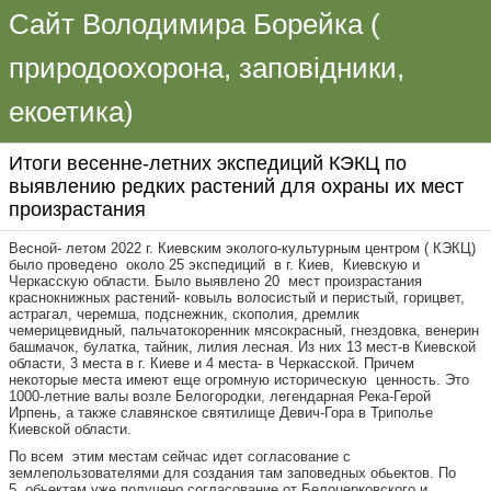
Сайт Володимира Борейка (
природоохорона, заповідники,
екоетика)
Итоги весенне-летних экспедиций КЭКЦ по
выявлению редких растений для охраны их мест
произрастания
Весной- летом 2022 г. Киевским эколого-культурным центром ( КЭКЦ)
было проведено около 25 экспедиций в г. Киев, Киевскую и
Черкасскую области. Было выявлено 20 мест произрастания
краснокнижных растений- ковыль волосистый и перистый, горицвет,
астрагал, черемша, подснежник, скополия, дремлик
чемерицевидный, пальчатокоренник мясокрасный, гнездовка, венерин
башмачок, булатка, тайник, лилия лесная. Из них 13 мест-в Киевской
области, 3 места в г. Киеве и 4 места- в Черкасской. Причем
некоторые места имеют еще огромную историческую ценность. Это
1000-летние валы возле Белогородки, легендарная Река-Герой
Ирпень, а также славянское святилище Девич-Гора в Триполье
Киевской области.
По всем этим местам сейчас идет согласование с
землепользователями для создания там заповедных обьектов. По
5 обьектам уже получено согласование от Белоцерковского и