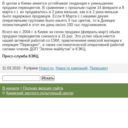
В целом в Киеве имеется устойчивая тенденция к уменьшению
продажи первоцветов. В сравнении с прошлым годом 14 февраля и 8
марта с.г. их продавалось в 2 раза меньше, как и в 2 раза меньше
было задержано продавцов. Если 8 Марта с.г.нашими двумя
оперативными группами было изьято 3 тыс цветов, то в Донецке
экоинспекцией в этот же день-около 100 тыс подснежников.
Всего же с 2004 г. в Киеве за сезон продажи (февраль-март) обьем
продажи первоцветов снизился в 15 раз. Это успех обьясняется
нашей активной работой со СМИ, привлечением киевской милиции к
операции “Первоцвет”, а также систематической оперативной работой
силами членов ДОП “Зелене майбутне” и КЭКЦ.
Пресс-служба КЭКЦ
11.03.2010 · Рубрики
Новости
,
Новости кампаний
,
Первоцвет
В начало
|
Полная версия сайта
©
Киевский эколого-культурный центр