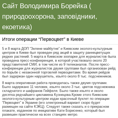
Сайт Володимира Борейка (
природоохорона, заповідники,
екоетика)
Итоги операции “Первоцвет” в Киеве
5 и 8 марта ДОП “Зелене майбутне” и Киевским эколого-культурным
центром в Киеве был проведен ряд акций в защиту раннецветущих
редких растений. 5 марта в Киевском зоопарке для журналистов была
проведена пресс-конфкеренция, в которой участвовало около 20
представителей СМИ, в том числе из 9 телеканалов. После пресс-
конференции для журналистов двумя группами был организован рейд
по борьбе с незаконной торговлей первоцветами. Во время рейдов
был задержан один нарушитель, изьято около 8 тыс. подснежников.
8 марта оперативная работа проводилась также двумя группами.
Было задержано 11 человек, изьято около 3 тыс. цветов подснежника
складчатого и шафранов Гейфеля. Было также изьято и около
десятка редчайшего цикламена Кузнецова.Кроме этого Киевским
эколого-культурным центром издан красочный буклет по операции
“Первоцвет” в Украине (его электронный вариант скоро будет
размещен на сайте КЭКЦ). Следует также сказать и о прекрасном
плакате, изданном по инициативе Кати Борисенко, который был
развешен практически на всех станциях метро.