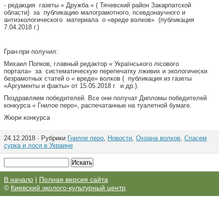
- редакция газеты « Дружба « ( Тячевский район Закарпатской
области) за публикацию малограмотного, псевдонаучного и
антиэкологического материала о «вреде волков» (публикация
7.04.2018 г.)
Гран-при получил:
Михаил Попков, главный редактор « Українського лісового
портала» за систематическую перепечатку лживих и экологически
безрамотных статей о « вреде» волков ( публикация из газеты
«Аргументы и факты» от 15.05.2018 г. и др.).
Поздравляем победителей. Все они получат Дипломы победителей
конкурса « Гнилое перо», распечатанные на туалетной бумаге.
Жюри конкурса
24.12.2018 · Рубрики
Гнилое перо
,
Новости
,
Охрана волков
,
Спасем
сурка и лося в Украине
В начало
|
Полная версия сайта
©
Киевский эколого-культурный центр