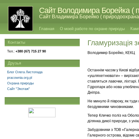
Сайт Володимира Борейка ( п
Сайт Владимира Борейко ( природоохрана,
Главная
О моей работе по охране природы
Кам
Гламуризація з
Контакты
Тел.:
+380 (67) 715 27 90
Володимир Борейко, КЕКЦ
Друзья
Останнім часом у Києві відб
Блог Олега Листопада
«ушляхетнювати» – вирізають
pracownia.org.pl
ставляться лавочки, ліхтарі
Охрана природы
Гідропарк або нова улюблена
Сайт "Экотаж"
Дніпра.
Не минуло й півроку, як туд
бездумними чиновниками.
Тепер Кличко поліз на Оболон
ділянка дикої природи, з ун
Забудовники з ТОВ «Галерна 
Галерного острова, відоме с