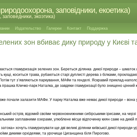
риродоохорона, заповідники, екоетика)
 заповедники, экоэтика)
пании
Издательство
Галереи
Контакт
Поддержка
елених зон вбиває дику природу у Києві т
увається гламуризація зелених зон. Береться ділянка дикої природи – шматок л
 кущі, коситься трава, рубаються старі дуплисті дерева з білками, прокладаю
. Потім тут з’являються паркування, МАФи та генделі. Яскравий приклад-нап
 іграшка Кличко-парк Наталка, де завдяки гламуризації було знищено цінний 
и вже почали залазити МАФи. У парку Наталка вже немає дикої природи – вона у
ський острів, відомий своїми червонокнижними сибірськими ірисами, на черзі 
ікальними заплавними озерами, улюблене місце відпочинку киян саме на дикій 
затока» хочуть гламуризувати ще дві великі ділянки київської дикої природи-
воїми дикими орхідеями, та урочище Циганщина біля Пирогово.