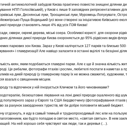
отичній антиекологічній забудові Києва практично повністю знищені ділянки ди
хування НПП Голосіївський), у Києві є лише 9 заповідних репрезентативних діл
корківські луки, Деснянські луки, Троєщинські луки, Муромець-Лопухувате, Ост
Межигірсько-Пуща-Водицький (усі вони створені за ініціативою Київського екол
 дикої природи становлять лише 4% від усіх ПЗФ Києва!
сади, сквери, окремі дерева, міські озера. Особливої ​​користі для охорони рідк
ідних ділянках дикої природи Києва охороняється до 95% рідкісних видів флор
емих паркових зон Києва. Зараз у Києві налічується 127 парків та близько 500 
ання» і гламуризації! Але навіщо залазити в останні вцілілі та безцінні діля
лькість киян, яким подобаються гламурні парки. Але є ще й значна кількість жит
роді. Це рибалки, фотографи птахів і рослин, любителі поспати в наметах а пр
ликів на дикій природі (у гламурному парку їх не можна смажити), художники, 
рія взагалі є священним місцем.
ироду та відпочинок у ній ігнорується Кличком та його чиновниками?
иродотерапію, безкоштовне лікування на лоні дикої природи ошаленого від шум
д популярного зараз у Європі та США бердвотчингу (фотографування птахів у
иво за рахунок закордонних туристів, міг би добре поповнити міський бюджет.
 хочу отдохнуть, я иду в самый темный и труднопроходимый лес или на польз
благоговением, как будто попадаю в святое место, «святая святых». В нем зак
ащей. На ней хорошо себя чувствуют как люди, так и деревья (…).