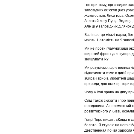
І це при тому, що завдяки ха
заповідних об’єктів (без ура
Жуків острів, Лиса гора, Осо
Золотий ліс у Пуща-Водиця, 
Але ці 9 заповідних ділянок
Все інше-це міські парки, бот
мають. Натомість на 9 запов
Ми не проти гламуризації окр
широкий фронт для «упорядкув
знищувати їх?
Ми розуміємо, що є велика кі
відпочивати саме в дикій при
збирачі грибів, любителі шаш
природи, для яких ця терито
Чому ж їхні права на дику пр
Слід також сказати і про пр
городянина. А переможний хі
розвиток його у Києві, особл
Генрі Торо писав : «Когда я
болото. Я ступаю на него с 
Девственная почва заросла ч