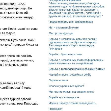
Всеукраинская кампания
“Изготовление,реклама ядов,сбыт ядов ,
кої природи. З 222
капканов и других браконьерских способов
янок дикої природи. Це
добычи животных карается Законом” и
рови Ольжин-Козачий,
кампания "Защитим кротов , слепышей и
других малышей. Остановим живодеров! "
ого-культурного центру).
Права природы и их лоббирование
Нет - спортивной охоте!
існого біорізноманіття вони
и та фауни.
Мы против фуа-гра
Борьба с незаконной добычей песка и
скверів. Будь ласка, який
гидронамывами на Жуковом острове.
нки дикої природи Києва та
Расследование смерти Александра
Гончарова
Борьба с браконьерством
елів Києва, які воліють
Борьба с незаконным фотографированием
ироді, скаути, язичники,
диких животных и их контрабандой
та й захисники дикої
Борьба с торговлей браконьерскими сетями
Черный список трофейных убийц
Охрана волков
у, бетону та пилу
Спасем украинских зубров!
 дикій природі)? Адже
Мы против живых новогодних елок!
Борьба за заповедность
ующееся дурной славой
Идем в Европу-строим заповедность
лючена сила, мозг Природы.
Первоцвет