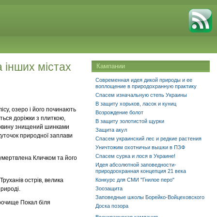
а інших містах
Кампании
Современная идея дикой природы и ее
воплощение в природохранную практику
Спасем изначальную степь Украины
В защиту хорьков, ласок и куниц
ісу, озеро і його починають
Возрождение болот
ться доріжки з плиткою,
В защиту золотистой щурки
оловину знищений шинками
Защита акул
куточок природної заплави
Спасем украинский лес и редкие растения
Уничтожим охотничьи вышки в ПЗФ
Спасем сурка и лося в Украине!
мертвлена ​​Кличком та його
Идея абсолютной заповедности-
природоохранная концепция 21 века
Труханів острів, велика
Конкурс для СМИ "Гнилое перо"
природі.
Зоозащита
Заповедные школы Борейко-Войцеховского
урочище Покал біля
Доска позора