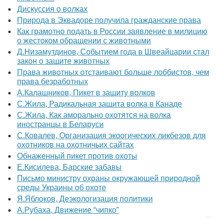
Дискуссия о волках
Природа в Эквадоре получила гражданские права
Как грамотно подать в России заявление в милицию
о жестоком обращении с животными
Д.Низамутдинов, Событием года в Швеайцарии стал
закон о защите животных
Права животных отстаивают больше лоббистов, чем
права безработных
А.Калашников, Пикет в защиту волков
С.Жила, Радикальная защита волка в Канаде
С.Жила, Как аморально охотятся на волка
иностранцы в Беларуси
С.Ковалев, Организация экоогических ликбезов для
охотников на охотничьих сайтах
Обнаженный пикет против охоты
Е.Кисилева, Барские забавы
Письмо министру охраны окружающей природной
среды Украины об охоте
Я.Яблоков, Деэкологизация политики
А.Рубаха, Движение “чипко”