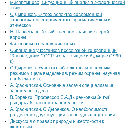
М.Мартынова, Ситуационный анализ в экологической
этике
С Дыренков, О трех аспектах современной
экологии=гносеологическом, прагматическом и
этическом
Н.Шарлемань, Хозяйственное значение серой
вороны
Философы о правах животных
Обращение участников всесоюзной конференции
“Заповедники СССР, их настоящее и будущее (1990
г.)
С.Дыренков, Участки с абсолютно заповедным
режимом (цель выделения, режим охраны, научная
проблематика)
А.Краснитский, Основные задачи специализации
заповедного дела
В.Борейко, Профессор С.А.Дыренков-забытый
рыцарь абсолютной заповедности
А.Краснитский, С.Дыренков, О необходимости
разделения двух функций заповедных територий
Дискуссия о правах природы и жестокости к
животным