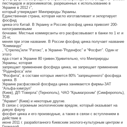
пестицидов и агрохимикатов, разрешенных к использованию в
Украине в 2012 г”,
который утверждает Минприроды Украины.
Единственная страна, которая нагло изготавливает и экпортирует
фосфид
цинка-это Китай. В Украину и Россию фосфид цинка привозят 200-
килограммовыми
бочками. Местные коммерсанты его расфасовывают в банки по 1 кг и
25 кг,
меняя при этом название. В России фосфид цинка получает название
“Коммандо”
, “Стрелец”или “Ратокс”, в Украине-”Роденфос” и “Фосфит”. Один кг
этого
яда стоит в Украине 80 гривен.Удивительно, что Минприроды
Украины, которая
запрещает применение фосфида цинка, не запрещает применение
“Роденфоса” или
“Фосфита”, в составе которых имется 80% “запрещенного” фосфида
цинка. В
Украине расфасовкой фосфида цинка занимаются фирмы-ЗАТ
“Альфа-химгруп”
(Киев), ДП “Говерла” (Тернополь), ЧАО “Крымагрохим” (Симферополь),
ТОВ
“Укравит” (Киев) и некоторые другие.
В связи с огромным экологическим вредом, который оказывает на
дикую фауну
фосфит цинка и его производные, а также в связи с вступлением в
действие в
июне 2011 г. разработанного Киевским эколого-культурным центром и
Громадой