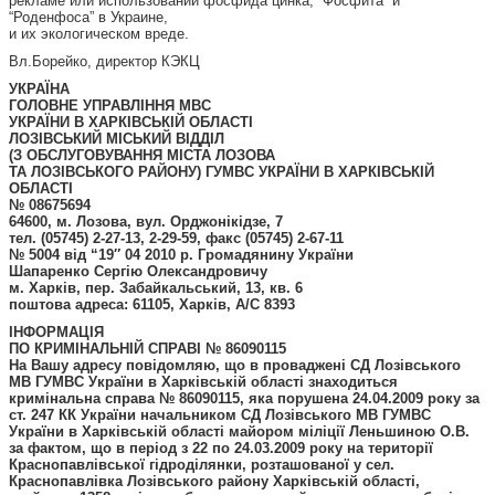
рекламе или использовании фосфида цинка, “Фосфита” и
“Роденфоса” в Украине,
и их экологическом вреде.
Вл.Борейко, директор КЭКЦ
УКРАЇНА
ГОЛОВНЕ УПРАВЛІННЯ МВС
УКРАЇНИ В ХАРКІВСЬКІЙ ОБЛАСТІ
ЛОЗІВСЬКИЙ МІСЬКИЙ ВІДДІЛ
(З ОБСЛУГОВУВАННЯ МІСТА ЛОЗОВА
ТА ЛОЗІВСЬКОГО РАЙОНУ) ГУМВС УКРАЇНИ В ХАРКІВСЬКІЙ
ОБЛАСТІ
№ 08675694
64600, м. Лозова, вул. Орджонікідзе, 7
тел. (05745) 2-27-13, 2-29-59, факс (05745) 2-67-11
№ 5004 від “19″ 04 2010 р. Громадянину України
Шапаренко Сергію Олександровичу
м. Харків, пер. Забайкальський, 13, кв. 6
поштова адреса: 61105, Харків, А/С 8393
ІНФОРМАЦІЯ
ПО КРИМІНАЛЬНІЙ СПРАВІ № 86090115
На Вашу адресу повідомляю, що в проваджені СД Лозівського
МВ ГУМВС України в Харківській області знаходиться
кримінальна справа № 86090115, яка порушена 24.04.2009 року за
ст. 247 КК України начальником СД Лозівського МВ ГУМВС
України в Харківській області майором міліції Леньшиною О.В.
за фактом, що в період з 22 по 24.03.2009 року на території
Краснопавлівської гідроділянки, розташованої у сел.
Краснопавлівка Лозівського району Харківській області,