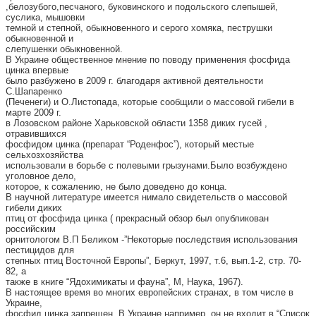
,белозубого,песчаного, буковинского и подольского слепышей,
суслика, мышовки
темной и степной, обыкновенного и серого хомяка, пеструшки
обыкновенной и
слепушенки обыкновенной.
В Украине общественное мнение по поводу применения фосфида
цинка впервые
было разбужено в 2009 г. благодаря активной деятельности
С.Шапаренко
(Печенеги) и О.Листопада, которые сообщили о массовой гибели в
марте 2009 г.
в Лозовском районе Харьковской области 1358 диких гусей ,
отравившихся
фосфидом цинка (препарат “Роденфос”), который местые
сельхозхозяйства
использовали в борьбе с полевыми грызунами.Было возбуждено
уголовное дело,
которое, к сожалению, не было доведено до конца.
В научной литературе имеется нимало свидетельств о массовой
гибели диких
птиц от фосфида цинка ( прекрасный обзор был опубликован
российским
орнитологом В.П Беликом -”Некоторые последствия использования
пестицидов для
степных птиц Восточной Европы”, Беркут, 1997, т.6, вып.1-2, стр. 70-
82, а
также в книге “Ядохимикаты и фауна”, М, Наука, 1967).
В настоящее время во многих европейских странах, в том числе в
Украине,
фосфид цинка запрещен. В Украине,например, он не входит в “Список