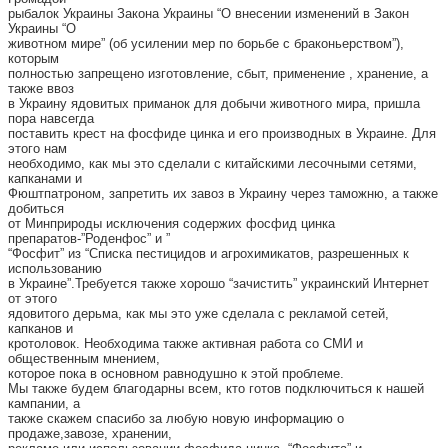
рыбалок Украины Закона Украины “О внесении изменений в Закон
Украины “О
животном мире” (об усилении мер по борьбе с браконьерством”),
которым
полностью запрещено изготовление, сбыт, применение , хранение, а
также ввоз
в Украину ядовитых приманок для добычи животного мира, пришла
пора навсегда
поставить крест на фосфиде цинка и его производных в Украине. Для
этого нам
необходимо, как мы это сделали с китайскими лесочными сетями,
капканами и
Фюштпатроном, запретить их завоз в Украину через таможню, а также
добиться
от Минприроды исключения содержих фосфид цинка
препаратов-”Роденфос” и ”
“Фосфит” из “Списка пестицидов и агрохимикатов, разрешенных к
использованию
в Украине”.Требуется также хорошо “зачистить” украинский Интернет
от этого
ядовитого дерьма, как мы это уже сделала с рекламой сетей,
капканов и
кротоловок. Необходима также активная работа со СМИ и
общественным мнением,
которое пока в основном равнодушно к этой проблеме.
Мы также будем благодарны всем, кто готов подключиться к нашей
кампании, а
также скажем спасибо за любую новую информацию о
продаже,завозе, хранении,