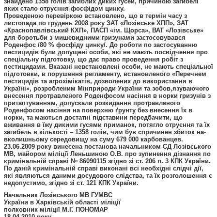
знайдено 1358 голів загиблих диких гусей, причиною загибелі
яких стало отруєння фосфідом цинку.
Проведеною перевіркою встановлено, що в термін часу з
листопада по грудень 2008 року ЗАТ «Лозівське ХПП», ЗАТ
«Краснопавлівський КХП», ПАСП «ім. Щорса», ВАТ «Лозівське»
для боротьби з мишевидними гризунами застосовувався
Роденфос /80 % фосфіду цинку/. До роботи по застосуванню
пестицидів були допущені особи, які не мають посвідчення про
спеціальну підготовку, що дає право проведення робіт з
пестицидами. Вказані невстановлені особи, не мають спеціальної
підготовки, в порушення регламенту, встановленого «Перечнем
пестицидів та агрохімікатів, дозволених до використання в
Україні», розробленим Мінприроди України та зобов,язуваючого
внесення протравленого Роденфосом насіння в норки гризунів з
притаптуванням, допускали розкидання протравленого
Роденфосом насіння на поверхню ґрунту без внесення їх в
норки, та маються достатні підставини передбачити, що
вживання в їжу дикими гусями приманок, потягло отруєння та їх
загибель в кількості – 1358 голів, чим був спричинен збиток на-
вколишньому середовищу на суму 679 000 карбованцев.
23.06.2009 року винесена постанова начальником СД Лозівського
МВ, майором міліції Леньшиною О.В. про зупинення дізнання по
кримінальній справі № 86090115 згідно зі ст. 206 п. 3 КПК України.
По даній кримінальній справі виконані всі необхідні слідчі дії,
які являються даними досудового слідства, та їх розголошення є
недопустимо, згідно зі ст. 121 КПК України.
Начальник Лозівського МВ ГУМВС
України в Харківській області міліції
полковник міліції М.Г. ПОНОМАР
18.04.2010 року