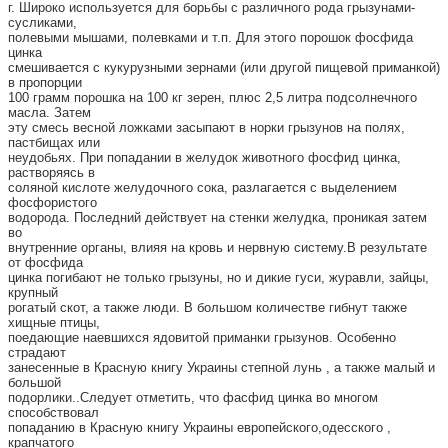
г. Широко используется для борьбы с различного рода грызунами-
сусликами,
полевыми мышами, полевками и т.п.
Для этого порошок фосфида
цинка
смешивается с кукурузными зернами (или другой пищевой приманкой)
в пропорции
100 грамм порошка на 100 кг зерен, плюс 2,5 литра подсолнечного
масла. Затем
эту смесь весной ложками засыпают в норки грызунов на полях,
пастбищах или
неудобьях. При попадании в желудок животного фосфид цинка,
растворяясь в
соляной кислоте желудочного сока, разлагается с выделением
фосфористого
водорода. Последний действует на стенки желудка, проникая затем
во
внутренние органы, влияя на кровь и нервную систему.В результате
от фосфида
цинка погибают не только грызуны, но и дикие гуси, журавли, зайцы,
крупный
рогатый скот, а также люди. В большом количестве гибнут также
хищные птицы,
поедающие наевшихся ядовитой приманки грызунов. Особенно
страдают
занесенные в Красную книгу Украины степной лунь , а также малый и
большой
подорлики..Следует отметить, что фасфид цинка во многом
способствовал
попаданию в Красную книгу Украины европейского,одесского ,
крапчатого