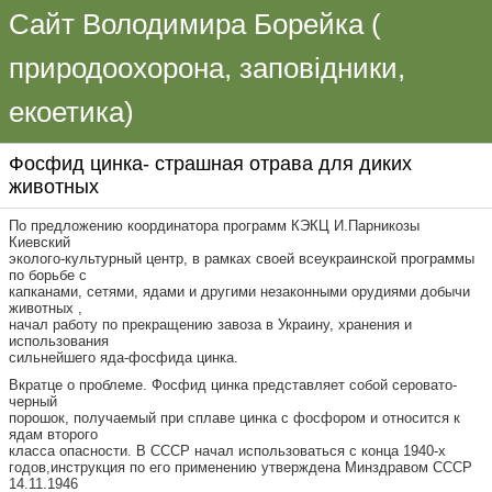
Сайт Володимира Борейка (
природоохорона, заповідники,
екоетика)
Фосфид цинка- страшная отрава для диких
животных
По предложению координатора программ КЭКЦ И.Парникозы
Киевский
эколого-культурный центр, в рамках своей всеукраинской программы
по борьбе с
капканами, сетями, ядами и другими незаконными орудиями добычи
животных ,
начал работу по прекращению завоза в Украину, хранения и
использования
сильнейшего яда-фосфида цинка.
Вкратце о проблеме. Фосфид цинка представляет собой серовато-
черный
порошок, получаемый при сплаве цинка с фосфором и относится к
ядам второго
класса опасности. В СССР начал использоваться с конца 1940-х
годов,инструкция по его применению утверждена Минздравом СССР
14.11.1946