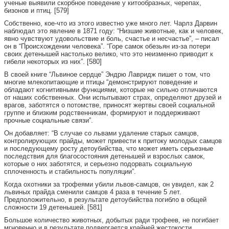
ученые выявили скорбное поведение у китообразных, черепах,
бизонов и птиц. [579]
Собственно, кое-что из этого известно уже много лет. Чарлз Дарвин
наблюдал это явление в 1871 году: “Низшие животные, как и человек,
явно чувствуют удовольствие и боль, счастье и несчастье”, – писал
он в “Происхождении человека”. “Горе самок обезьян из-за потери
своих детенышей настолько велико, что это неизменно приводит к
гибели некоторых из них”. [580]
В своей книге “Львиное сердце” Эндрю Лавридж пишет о том, что
многие млекопитающие и птицы “демонстрируют поведение и
обладают когнитивными функциями, которые не сильно отличаются
от наших собственных. Они испытывают страх, определяют друзей и
врагов, заботятся о потомстве, приносят жертвы своей социальной
группе и близким родственникам, формируют и поддерживают
прочные социальные связи”.
Он добавляет: “В случае со львами удаление старых самцов,
контролирующих прайды, может привести к притоку молодых самцов
и последующему росту детоубийства, что может иметь серьезные
последствия для благосостояния детенышей и взрослых самок,
которые о них заботятся, и серьезно подорвать социальную
сплоченность и стабильность популяции”.
Когда охотники за трофеями убили львов-самцов, он увидел, как 2
львиных прайда сменили самцов 4 раза в течение 5 лет.
Предположительно, в результате детоубийства погибло в общей
сложности 19 детенышей. [581]
Большое количество животных, добытых ради трофеев, не погибает
мгновенно и в результате подвергается крайней жестокости.