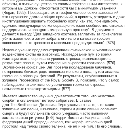
объекты, а живые существа со своими собственными интересами, к
которым мы должны относиться хотя бы с минимумом уважения
(Regan, 1983). Превращать их в трофеи человеческих завоеваний –
это нарушение долга и общих приличий; а принять, утвердить и даже
институционализировать трофейную охоту, как это, по-видимому,
сделало международное консервационистское сообщество, означает
поддерживать и поощрять аморальную практику”. В документе
делается вывод: “Для западного охотника заплатить за привилегию
убить животное, а затем забрать его тело в качестве трофея
завоевания – это тревожно и морально предосудительно”. [575]
Недавно ученые продемонстрировали физическое и биологическое
воздействие охоты на животных. Исследование пум во время
имитации охоты оценивало уровень стресса, возникающего в
результате погони, путем измерения выработки кортизола. [576]
Эколог-бихевиорист Энн Энг провела исследование бабуинов,
потерявших близких родственников женского пола, путем анализа
гормонов в образцах фекалий. Ее результаты, опубликованные в
журнале Proceedings of the Royal Society B, показали, что у самок
наблюдается значительное увеличение гормонов стресса,
называемых глюкокортикоидами. [577]
Имеется множество научных доказательств того, что животные
скорбят и оплакивают потерю собратьев. В статье
для The Smithsonian Джессика Пирс указывает на то, что такие
животные как слоны, шимпанзе, сороки и дикие свиньи осознают
смерть и будут оплакивать своих умерших, часто выполняя
замысловатые ритуалы. [578] Барри Йоман из Национальной
федерации дикой природы описал, как жираф несколько дней
простоял над телом своего теленка, не ел и не пил. По его словам,