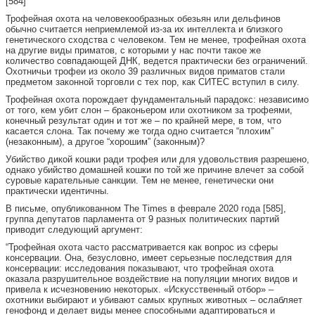
[584]
Трофейная охота на человекообразных обезьян или дельфинов
обычно считается неприемлемой из-за их интеллекта и близкого
генетического сходства с человеком. Тем не менее, трофейная охота
на другие виды приматов, с которыми у нас почти такое же
количество совпадающей ДНК, ведется практически без ограничений.
Охотничьи трофеи из около 39 различных видов приматов стали
предметом законной торговли с тех пор, как СИТЕС вступил в силу.
Трофейная охота порождает фундаментальный парадокс: независимо
от того, кем убит слон – браконьером или охотником за трофеями,
конечный результат один и тот же – по крайней мере, в том, что
касается слона. Так почему же тогда одно считается “плохим”
(незаконным), а другое “хорошим” (законным)?
Убийство дикой кошки ради трофея или для удовольствия разрешено,
однако убийство домашней кошки по той же причине влечет за собой
суровые карательные санкции. Тем не менее, генетически они
практически идентичны.
В письме, опубликованном The Times в феврале 2020 года [585],
группа депутатов парламента от 9 разных политических партий
приводит следующий аргумент:
“Трофейная охота часто рассматривается как вопрос из сферы
консервации. Она, безусловно, имеет серьезные последствия для
консервации: исследования показывают, что трофейная охота
оказала разрушительное воздействие на популяции многих видов и
привела к исчезновению некоторых. «Искусственный отбор» –
охотники выбирают и убивают самых крупных животных – ослабляет
генофонд и делает виды менее способными адаптироваться и