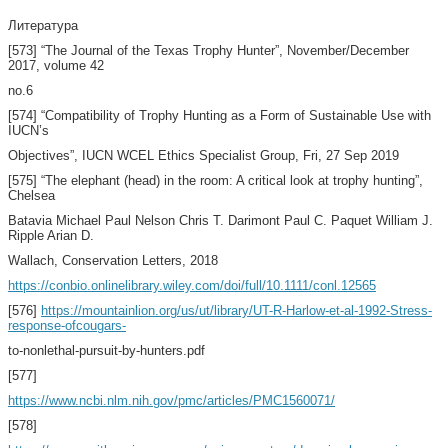
Литература
[573] “The Journal of the Texas Trophy Hunter”, November/December
2017, volume 42
no.6
[574] “Compatibility of Trophy Hunting as a Form of Sustainable Use with
IUCN’s
Objectives”, IUCN WCEL Ethics Specialist Group, Fri, 27 Sep 2019
[575] “The elephant (head) in the room: A critical look at trophy hunting”,
Chelsea
Batavia Michael Paul Nelson Chris T. Darimont Paul C. Paquet William J.
Ripple Arian D.
Wallach, Conservation Letters, 2018
https://conbio.onlinelibrary.wiley.com/doi/full/10.1111/conl.12565
[576]
https://mountainlion.org/us/ut/library/UT-R-Harlow-et-al-1992-Stress-
response-ofcougars-
to-nonlethal-pursuit-by-hunters.pdf
[577]
https://www.ncbi.nlm.nih.gov/pmc/articles/PMC1560071/
[578]