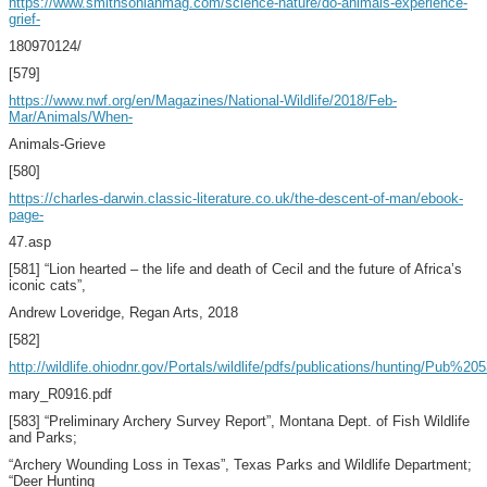
https://www.smithsonianmag.com/science-nature/do-animals-experience-
grief-
180970124/
[579]
https://www.nwf.org/en/Magazines/National-Wildlife/2018/Feb-
Mar/Animals/When-
Animals-Grieve
[580]
https://charles-darwin.classic-literature.co.uk/the-descent-of-man/ebook-
page-
47.asp
[581] “Lion hearted – the life and death of Cecil and the future of Africa’s
iconic cats”,
Andrew Loveridge, Regan Arts, 2018
[582]
http://wildlife.ohiodnr.gov/Portals/wildlife/pdfs/publications/hunting/Pub%
mary_R0916.pdf
[583] “Preliminary Archery Survey Report”, Montana Dept. of Fish Wildlife
and Parks;
“Archery Wounding Loss in Texas”, Texas Parks and Wildlife Department;
“Deer Hunting