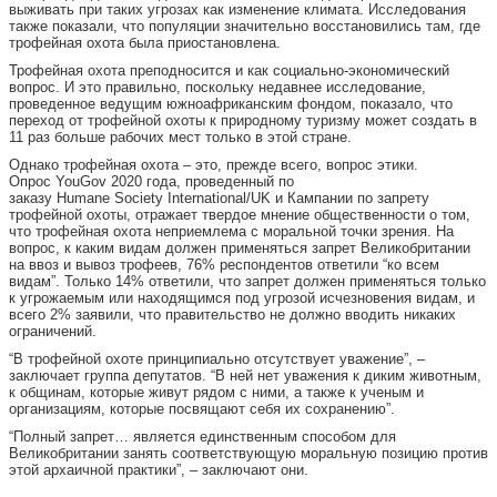
выживать при таких угрозах как изменение климата. Исследования
также показали, что популяции значительно восстановились там, где
трофейная охота была приостановлена.
Трофейная охота преподносится и как социально-экономический
вопрос. И это правильно, поскольку недавнее исследование,
проведенное ведущим южноафриканским фондом, показало, что
переход от трофейной охоты к природному туризму может создать в
11 раз больше рабочих мест только в этой стране.
Однако трофейная охота – это, прежде всего, вопрос этики.
Опрос YouGov 2020 года, проведенный по
заказу Humane Society International/UK и Кампании по запрету
трофейной охоты, отражает твердое мнение общественности о том,
что трофейная охота неприемлема с моральной точки зрения. На
вопрос, к каким видам должен применяться запрет Великобритании
на ввоз и вывоз трофеев, 76% респондентов ответили “ко всем
видам”. Только 14% ответили, что запрет должен применяться только
к угрожаемым или находящимся под угрозой исчезновения видам, и
всего 2% заявили, что правительство не должно вводить никаких
ограничений.
“В трофейной охоте принципиально отсутствует уважение”, –
заключает группа депутатов. “В ней нет уважения к диким животным,
к общинам, которые живут рядом с ними, а также к ученым и
организациям, которые посвящают себя их сохранению”.
“Полный запрет… является единственным способом для
Великобритании занять соответствующую моральную позицию против
этой архаичной практики”, – заключают они.