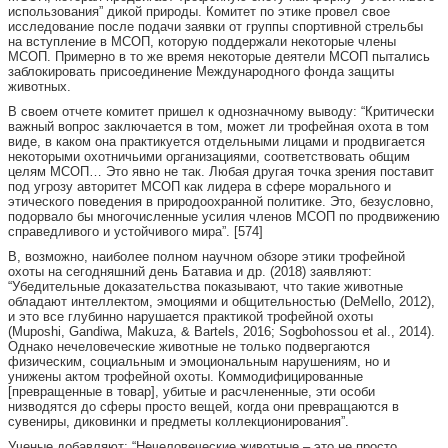
использования” дикой природы. Комитет по этике провел свое
исследование после подачи заявки от группы спортивной стрельбы
на вступление в МСОП, которую поддержали некоторые члены
МСОП. Примерно в то же время некоторые деятели МСОП пытались
заблокировать присоединение Международного фонда защиты
животных.
В своем отчете комитет пришел к однозначному выводу: “Критически
важный вопрос заключается в том, может ли трофейная охота в том
виде, в каком она практикуется отдельными лицами и продвигается
некоторыми охотничьими организациями, соответствовать общим
целям МСОП… Это явно не так. Любая другая точка зрения поставит
под угрозу авторитет МСОП как лидера в сфере морального и
этического поведения в природоохранной политике. Это, безусловно,
подорвало бы многочисленные усилия членов МСОП по продвижению
справедливого и устойчивого мира”. [574]
В, возможно, наиболее полном научном обзоре этики трофейной
охоты на сегодняшний день Батавиа и др. (2018) заявляют:
“Убедительные доказательства показывают, что такие животные
обладают интеллектом, эмоциями и общительностью (DeMello, 2012),
и это все глубинно нарушается практикой трофейной охоты
(Muposhi, Gandiwa, Makuza, & Bartels, 2016; Sogbohossou et al., 2014).
Однако нечеловеческие животные не только подвергаются
физическим, социальным и эмоциональным нарушениям, но и
унижены актом трофейной охоты. Коммодифицированные
[превращенные в товар], убитые и расчлененные, эти особи
низводятся до сферы просто вещей, когда они превращаются в
сувениры, диковинки и предметы коллекционирования”.
Ученые добавляют: “Нечеловеческие животные – это не просто