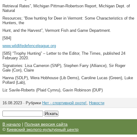
Retrieval Rates”, Michigan Pittman-Robertson Report, Michigan Dept. of
Natural
Resources; “Bow hunting for Deer in Vermont: Some Characteristics of the
Hunters, the
Hunt, and the Harvest”, Vermont Fish and Game Department.
[584]
www.wildlifedefenceleague.org
[585] “Trophy Hunting” – Letter to the Editor, The Times, published 24
February 2020.
Signatories: Lisa Cameron (SNP), Stephen Farry (Alliance), Sir Roger
Gale (Con), Claire
Hanna (SDLP), Wera Hobhouse (Lib Dems), Caroline Lucas (Green), Luke
Pollard (Lab),
Liz Savile-Roberts (Plaid Cymru), Gavin Robinson (DUP)
16.08.2023 · Рубрики
Нет - спортивной охоте!
,
Новости
В начало
|
Полная версия сайта
©
Киевский эколого-культурный центр