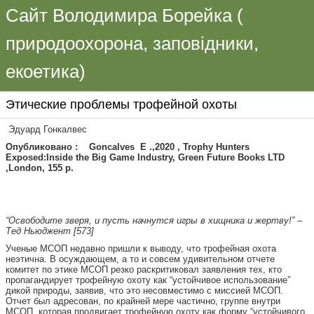
Сайт Володимира Борейка (
природоохорона, заповідники,
екоетика)
Этические проблемы трофейной охоты
Эдуард Гонкалвес
Опубликовано
:
Goncalves Е .,2020 ,
Trophy Hunters
Exposed:Inside the Big Game Industry,
Green Future Books LTD
,London, 1
55
р.
“Освободите зверя, и пусть начнутся игры в хищника и жертву!” –
Тед Ньюджент [573]
Ученые МСОП недавно пришли к выводу, что трофейная охота
неэтична. В осуждающем, а то и совсем удивительном отчете
комитет по этике МСОП резко раскритиковал заявления тех, кто
пропагандирует трофейную охоту как “устойчивое использование”
дикой природы, заявив, что это несовместимо с миссией МСОП.
Отчет был адресован, по крайней мере частично, группе внутри
МСОП, которая продвигает трофейную охоту как форму “устойчивого