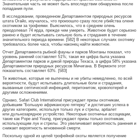
Значительная часть не может быть впоследствии обнаружена после
попадания пули.
В исследовании, проведенном Департаментом природных ресурсов
штата Огайо, изучалось, что произошло сразу после убийства оленя
охотником за трофеями. Выяснилось, что в среднем олень
преодолевал 74 ярда, прежде чем умереть. Животное будет серьезно
ранено и будет испытывать сильную боль и страдания в течение
значительного периода времени. [582] В некоторых случаях охотнику
требовалось более часа, чтобы наконец найти животное.
Отчет Департамента рыбной фауны и парков Монтаны показал, что
уровень ранений составляет 51%; такая же цифра была указана
Департаментом парков и дикой природы Техаса, а цифра 58% указана
Департаментом природных ресурсов Мичигана. В Вермонте этот
показатель составляет 63%. [583]
Те животные, которые не вылечены и не убиты немедленно, по всей
вероятности, будут испытывать длительные боли и страдания,
вызванные септической инфекцией, перитонитом, кровопотерей и
другими осложнениями.
Однако, Safari Club International присуждает призы охотникам,
добывшим “Большую африканскую пятерку” и достигших успеха в
других категориях, используя только лук и стрелы, арбалет
или дульнозарядное устройство. Некоторые охотничьи ассоциации,
такие как Pope and Young, присуждают призы только охотникам,
использующим лук и стрелы. Это увеличивает вероятность ранения и
снижает вероятность мгновенной смерти.
Поскольку одной из целей трофейной охоты является получение