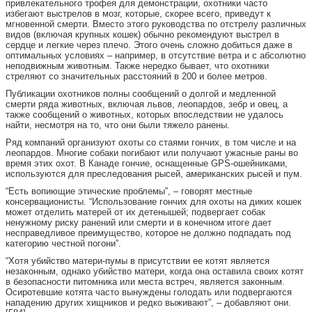
привлекательного трофея для демонстрации, охотники часто
избегают выстрелов в мозг, которые, скорее всего, приведут к
мгновенной смерти. Вместо этого руководства по отстрелу различных
видов (включая крупных кошек) обычно рекомендуют выстрел в
сердце и легкие через плечо. Этого очень сложно добиться даже в
оптимальных условиях – например, в отсутствие ветра и с абсолютно
неподвижным животным. Также нередко бывает, что охотники
стреляют со значительных расстояний в 200 и более метров.
Публикации охотников полны сообщений о долгой и медленной
смерти ряда животных, включая львов, леопардов, зебр и овец, а
также сообщений о животных, которых впоследствии не удалось
найти, несмотря на то, что они были тяжело ранены.
Ряд компаний организуют охоты со стаями гончих, в том числе и на
леопардов. Многие собаки погибают или получают ужасные раны во
время этих охот. В Канаде гончие, оснащенные GPS-ошейниками,
используются для преследования рысей, американских рысей и пум.
“Есть вопиющие этические проблемы”, – говорят местные
консервационисты. “Использование гончих для охоты на диких кошек
может отделить матерей от их детенышей; подвергает собак
ненужному риску ранений или смерти и в конечном итоге дает
несправедливое преимущество, которое не должно подпадать под
категорию честной погони”.
“Хотя убийство матери-пумы в присутствии ее котят является
незаконным, однако убийство матери, когда она оставила своих котят
в безопасности питомника или места встреч, является законным.
Осиротевшие котята часто вынуждены голодать или подвергаются
нападению других хищников и редко выживают”, – добавляют они.