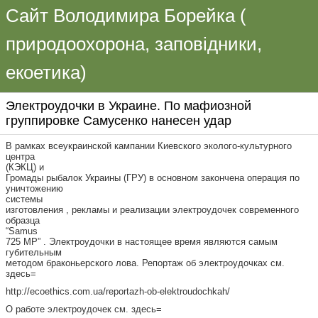
Сайт Володимира Борейка (
природоохорона, заповідники,
екоетика)
Электроудочки в Украине. По мафиозной
группировке Самусенко нанесен удар
В рамках всеукраинской кампании Киевского эколого-культурного
центра
(КЭКЦ) и
Громады рыбалок Украины (ГРУ) в основном закончена операция по
уничтожению
системы
изготовления , рекламы и реализации электроудочек современного
образца
“Samus
725 MP” . Электроудочки в настоящее время являются самым
губительным
методом браконьерского лова. Репортаж об электроудочках см.
здесь=
http://ecoethics.com.ua/reportazh-ob-elektroudochkah/
О работе электроудочек см. здесь=