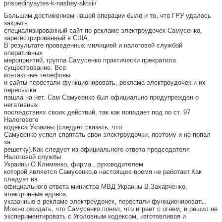
prisoedinyaytes-k-nashey-aktsii/
Большим достижением нашей операции было и то, что ГРУ удалось
закрыть
специализированный сайт по рекламе электроудочек Самусенко,
зарегистрированный в США.
В результате проведенных милицией и налоговой службой
оперативных
мероприятий, группа Самусенко практически прекратила
существование. Все
контактные телефоны
и сайты перестали функционировать, реклама электроудочек и их
пересылка
пошла на нет. Сам Самусенко был официально предупрежден о
негативных
последствиях своих действий, так как попадает под по ст. 97
Налогового
кодекса Украины (следует сказать, что
Самусенко успел спрятать свои электроудочки, поэтому и не попал
за
решетку).Как следует из официального ответа председателя
Налоговой службы
Украины О.Клименко, фирма , руководителем
которой является Самусенко,в настоящее время не работает.Как
следует из
официального ответа министра МВД Украины В.Захарченко,
электронные адреса,
указанные в рекламе электроудочек, перестали функционировать.
Можно ожидать, что Самусенко понял, что играет с огнем, и решил не
экспериментировать с Уголовным кодексом, изготовливая и