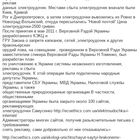
реклам
данных электроудочек. Местами сбыта электроудочек вначале были
Киев, Кривой
Рог и Днепропетровск, а затем электроудочки вывозились из Ровно в
Новоград-Волынский, откуда пересылались “Новой почтой”.Цена
электроудочки-2500 гривен.
После принятия в мае 2011 г. Верховной Радой Украины
разработанного КЭКЦ и
ГРУ Закона о запрете капканов, сетей ,электроудочек и других
браконьерских
орудий лова, на совещании , проведенном в Верховной Раде Украины
заместителем спикера Верховной Рады Украины Н.Томенко, был
разработан план
по уничтожению в Украине системы незаконного изготовления,
рекламы и сбыта
электроудочек. К этой операции были подключены народные
депутаты Украины,
представители СБУ Украины, МВД Украины, Налоговой службы
Украины, а также
общественные природоохранные организации.В частности,
общественными
организациями Украины была закрыто около 100 сайтов,
рекламирующих
электроудочки Самусенко http://ecoethics.com.ua/elektroudochka-i-
internet/
Администраторы многих сайтов, получив разьяснительные письма с
требованиями
снять рекламу, сами добровольно от нее отказывались=
http://ecoethics.com.ua/ekologi-unichtozhayut-saytyi-brakonerov-