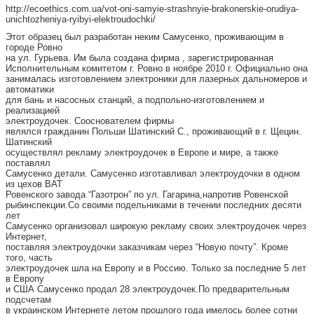
http://ecoethics.com.ua/vot-oni-samyie-strashnyie-brakonerskie-orudiya-
unichtozheniya-ryibyi-elektroudochki/
Этот образец был разработан неким Самусенко, проживающим в
городе Ровно
на ул. Гурьева.
Им была создана фирма , зарегистрированная
Исполнительным комитетом г. Ровно в ноябре 2010 г. Официально она
занималась изготовлением электроники для лазерных дальномеров и
автоматики
для бань и насосных станций, а подпольно-изготовлением и
реализацией
электроудочек. Сооснователем фирмы
являлся гражданин Польши Шатинский С., проживающий в г. Щецин.
Шатинский
осуществлял рекламу электроудочек в Европе и мире, а также
поставлял
Самусенко детали. Самусенко изготавливал электроудочки в одном
из цехов ВАТ
Ровенского завода “Газотрон” по ул. Гагарина,напротив Ровенской
рыбинспекции.Со своими подельниками в течении последних десяти
лет
Самусенко организовал широкую рекламу своих электроудочек через
Интернет,
поставляя электроудочки заказчикам через “Новую почту”. Кроме
того, часть
электроудочек шла на Европу и в Россию. Только за последние 5 лет
в Европу
и США Самусенко продал 28 электроудочек.По предварительным
подсчетам
в украинском Интернете летом прошлого года имелось более сотни