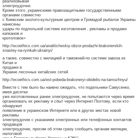
реализовывая
электроудочки.
Кроме этого ,украинскими правозащитными государственными
органами совместно
с Киевским эколого-культурным центром и Громадой рыбалок Украины
нанесены
удары по подпольной системе изготовления , рекламы и продажи
капканов и
кротоловок=
http://ecoethics.com.ua/analiticheskiy-obzor-prodazhi-brakonerskih-
snastey-na-ryinkah-ukrainyi/
а также, совместно с милицией и таможней-по системе завоза из
Китая и
продажи в
Украине лесочных китайских сетей
http://ecoethics.com.ua/est-pobeda-brakoneryi-obidelis-na-tamozhnyu/
Вместе с тем было бы наивно ожидать, что подельники Самусенко,
имея десятки
уже изготовленных ранее электроудочек, не попытаются через время
организовать их рекламу и сбыт через Интернет.Поэтому, если кто
обнаружит
появление в украинском Интернете или в других местах новой
рекламы
электроудочек с указанием электронных или телефонных контактов
продавцов
электроудочек, просим об этом сразу сообщить органам милиции,
налоговой