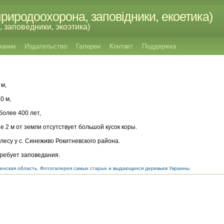
риродоохорона, заповідники, екоетика)
 заповедники, экоэтика)
пании
Издательство
Галереи
Контакт
Поддержка
 м,
0 м,
более 400 лет,
е 2 м от земли отсутствует большой кусок коры.
 лесу у с. Синеживо Рокитневского района.
ребует заповедания.
енская область
,
Фотогалерея самых старых и выдающихся деревьев Украины