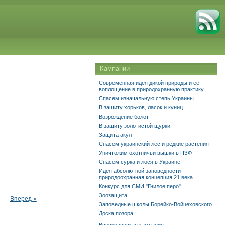
Кампании
Современная идея дикой природы и ее
воплощение в природохранную практику
Спасем изначальную степь Украины
В защиту хорьков, ласок и куниц
Возрождение болот
В защиту золотистой щурки
Защита акул
Спасем украинский лес и редкие растения
Уничтожим охотничьи вышки в ПЗФ
Спасем сурка и лося в Украине!
Идея абсолютной заповедности-
природоохранная концепция 21 века
Конкурс для СМИ "Гнилое перо"
Зоозащита
Вперед »
Заповедные школы Борейко-Войцеховского
Доска позора