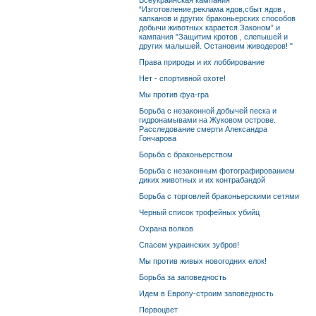
Всеукраинская кампания
“Изготовление,реклама ядов,сбыт ядов ,
капканов и других браконьерских способов
добычи животных карается Законом” и
кампания "Защитим кротов , слепышей и
других малышей. Остановим живодеров! "
Права природы и их лоббирование
Нет - спортивной охоте!
Мы против фуа-гра
Борьба с незаконной добычей песка и
гидронамывами на Жуковом острове.
Расследование смерти Александра
Гончарова
Борьба с браконьерством
Борьба с незаконным фотографированием
диких животных и их контрабандой
Борьба с торговлей браконьерскими сетями
Черный список трофейных убийц
Охрана волков
Спасем украинских зубров!
Мы против живых новогодних елок!
Борьба за заповедность
Идем в Европу-строим заповедность
Первоцвет