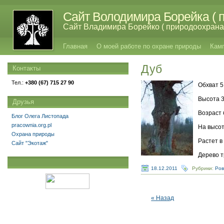
Сайт Володимира Борейка ( п
Сайт Владимира Борейко ( природоохрана,
Главная
О моей работе по охране природы
Кам
Дуб
Контакты
Тел.:
+380 (67) 715 27 90
Обхват 5
Высота 3
Друзья
Возраст 
Блог Олега Листопада
pracownia.org.pl
На высот
Охрана природы
Растет в
Сайт "Экотаж"
Дерево т
18.12.2011
Рубрики:
Ров
« Назад