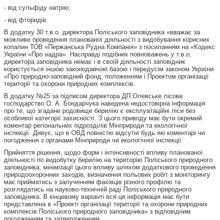
- від сульфіду натрію;
- від фторидів.
В додатку 30.т.в.о. директора Поліського заповідника «вважає за
можливе проведення планованої діяльності з видобування корисних
копалин ТОВ «Пержанська Рудна Компанія» з посиланням на «Кодекс
України «Про надра». Насправді подібних повноважень у т.в.о.
директора заповідника немає і в своїй діяльності заповідник
користується іншою законодавчою базою і передусім законом України
«Про природно-заповідний фонд, положенням і Проектом організації
території та охорони природних комплексів.
В додатку №25 за підписом директора ДП Олевське лісове
господарство О. А. Бондарчука наведена недостовірна інформація
про те, що згадане родовище берилію є експлуатаційні ліси без
особливої категорії захисності. З цього приводу має бути окремий
коментар регіональних підрозділів Мінприроди та екологічної
інспекції. Дивує, що в ОВД повністю відсутні будь які коментарі чи
погодження з органами Мінприроди чи екологічної інспекції.
Прийняття рішення, щодо форм і інтенсивності впливу планованої
діяльності по видобутку берилію на територію Поліського природного
заповідника, мінімізації цього впливу шляхом додаткового проведення
природоохоронних заходів, визначення польових робіт з моніторингу
має прийматись з залученням фахівців різного профілю та
розглядатись на науково-технічній раді Поліського природного
заповідника. В кінцевому варіанті вся ця інформація має бути
представлена в «Проекті організації території та охорони природних
комплексів Поліського природного заповідника» з відповідним
погодженням та затвердженням.