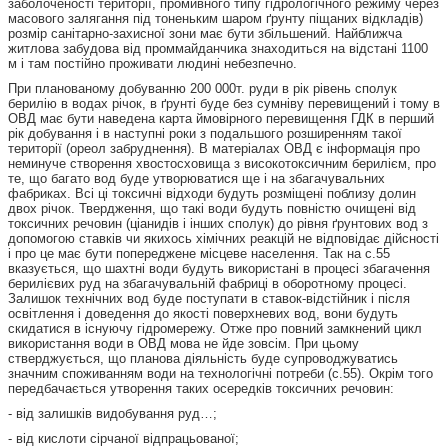
заболоченості території, промивного типу гідрологічного режиму через
масового залягання під тоненьким шаром ґрунту піщаних відкладів)
розмір санітарно-захисної зони має бути збільшений. Найближча
житлова забудова від проммайданчика знаходиться на відстані 1100
м і там постійно проживати людині небезпечно.
При планованому добуванню 200 000т. руди в рік рівень сполук
берилію в водах річок, в ґрунті буде без сумніву перевищений і тому в
ОВД має бути наведена карта ймовірного перевищення ГДК в перший
рік добування і в наступні роки з подальшого розширенням такої
території (ореол забруднення). В матеріалах ОВД є інформація про
неминуче створення хвостосховища з високотоксичним берилієм, про
те, що багато вод буде утворюватися ще і на збагачувальних
фабриках. Всі ці токсичні відходи будуть розміщені поблизу долин
двох річок. Твердження, що такі води будуть повністю очищені від
токсичних речовин (ціанидів і інших сполук) до рівня ґрунтових вод з
допомогою ставків чи якихось хімічних реакцій не відповідає дійсності
і про це має бути попереджене місцеве населення. Так на с.55
вказується, що шахтні води будуть використані в процесі збагачення
берилієвих руд на збагачувальній фабриці в оборотному процесі.
Залишок технічних вод буде поступати в ставок-відстійник і після
освітлення і доведення до якості поверхневих вод, вони будуть
скидатися в існуючу гідромережу. Отже про повний замкнений цикл
використання води в ОВД мова не йде зовсім. При цьому
стверджується, що планова діяльність буде супроводжуватись
значним споживанням води на технологічні потреби (с.55). Окрім того
передбачається утворення таких осередків токсичних речовин:
- від залишків видобування руд…;
- від кислоти сірчаної відпрацьованої;