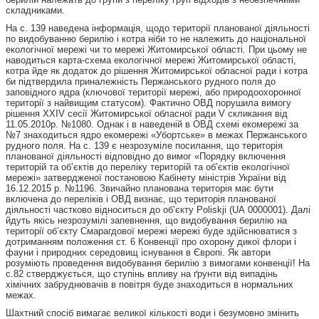
складниками.
На с. 139 наведена інформація, щодо території планованої діяльності
по видобуванню берилію і котра ніби то не належить до національної
екологічної мережі чи то мережі Житомирської області. При цьому не
наводиться карта-схема екологічної мережі Житомирської області,
котра йде як додаток до рішення Житомирської обласної ради і котра
би підтвердила приналежність Пержанського рудного поля до
заповідного ядра (ключової території мережі, або природоохоронної
території з найвищим статусом). Фактично ОВД порушила вимогу
рішення ХХІV сесії Житомирської обласної ради V скликання від
11.05.2010р. №1080. Однак і в наведеній в ОВД схемі екомережі за
№7 знаходиться ядро екомережі «Убортське» в межах Пержанського
рудного поля. На с. 139 є незрозуміле посилання, що територія
планованої діяльності відповідно до вимог «Порядку включення
територій та об’єктів до переліку територій та об’єктів екологічної
мережі» затвердженої постановою Кабінету міністрів України від
16.12.2015 р. №1196. Звичайно планована територія має бути
включена до переліків і ОВД визнає, що територія планованої
діяльності частково відноситься до об’єкту Poliskji (UA 0000001). Далі
йдуть якісь незрозумілі запевнення, що видобування берилію на
території об’єкту Смарагдової мережі мережі буде здійснюватися з
дотриманням положення ст. 6 Конвенції про охорону дикої флори і
фауни і природних середовищ існування в Європі. Як автори
розуміють проведення видобування берилію з вимогами конвенції! На
с.82 стверджується, що ступінь впливу на ґрунти від випадінь
хімічних забруднювачів в повітря буде знаходиться в нормальних
межах.
Шахтний спосіб вимагає великої кількості води і безумовно змінить