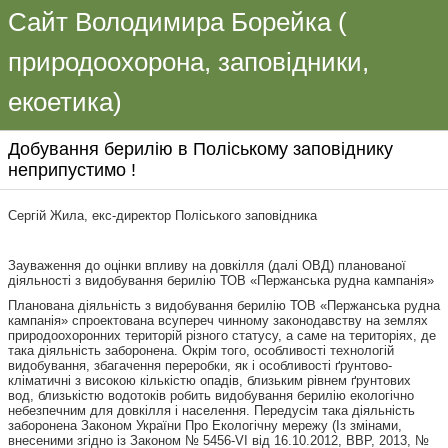
Сайт Володимира Борейка (
природоохорона, заповідники,
екоетика)
Добування берилію в Поліському заповіднику
неприпустимо !
Сергій Жила, екс-директор Поліського заповідника
Зауваження до оцінки впливу на довкілля (далі ОВД) планованої
діяльності з видобування берилію ТОВ «Пержанська рудна кампанія»
Планована діяльність з видобування берилію ТОВ «Пержанська рудна
кампанія» спроектована всупереч чинному законодавству на землях
природоохоронних територій різного статусу, а саме на територіях, де
така діяльність заборонена. Окрім того, особливості технологій
видобування, збагачення переробки, як і особливості ґрунтово-
кліматичні з високою кількістю опадів, близьким рівнем ґрунтових
вод, близькістю водотоків робить видобування берилію екологічно
небезпечним для довкілля і населення. Передусім така діяльність
заборонена Законом України Про Екологічну мережу (Із змінами,
внесеними згідно із Законом № 5456-VI від 16.10.2012, ВВР, 2013, №