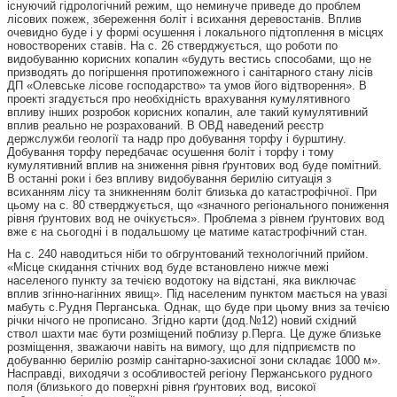
існуючий гідрологічний режим, що неминуче приведе до проблем
лісових пожеж, збереження боліт і всихання деревостанів. Вплив
очевидно буде і у формі осушення і локального підтоплення в місцях
новостворених ставів. На с. 26 стверджується, що роботи по
видобуванню корисних копалин «будуть вестись способами, що не
призводять до погіршення протипожежного і санітарного стану лісів
ДП «Олевське лісове господарство» та умов його відтворення». В
проекті згадується про необхідність врахування кумулятивного
впливу інших розробок корисних копалин, але такий кумулятивний
вплив реально не розрахований. В ОВД наведений реєстр
держслужби геології та надр про добування торфу і бурштину.
Добування торфу передбачає осушення боліт і торфу і тому
кумулятивний вплив на зниження рівня ґрунтових вод буде помітний.
В останні роки і без впливу видобування берилію ситуація з
всиханням лісу та зникненням боліт близька до катастрофічної. При
цьому на с. 80 стверджується, що «значного регіонального пониження
рівня ґрунтових вод не очікується». Проблема з рівнем ґрунтових вод
вже є на сьогодні і в подальшому це матиме катастрофічний стан.
На с. 240 наводиться ніби то обгрунтований технологічний прийом.
«Місце скидання стічних вод буде встановлено нижче межі
населеного пункту за течією водотоку на відстані, яка виключає
вплив згінно-нагінних явищ». Під населеним пунктом мається на увазі
мабуть с.Рудня Перганська. Однак, що буде при цьому вниз за течією
річки нічого не прописано. Згідно карти (дод.№12) новий східний
ствол шахти має бути розміщений поблизу р.Перга. Це дуже близьке
розміщення, зважаючи навіть на вимогу, що для підприємств по
добуванню берилію розмір санітарно-захисної зони складає 1000 м».
Насправді, виходячи з особливостей регіону Пержанського рудного
поля (близького до поверхні рівня ґрунтових вод, високої