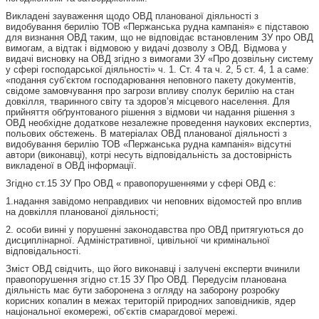
Викладені зауваження щодо ОВД планованої діяльності з
видобування берилію ТОВ «Пержанська рудна кампанія» є підставою
для визнання ОВД таким, що не відповідає встановленим ЗУ про ОВД
вимогам, а відтак і відмовою у видачі дозволу з ОВД. Відмова у
видачі висновку на ОВД згідно з вимогами ЗУ «Про дозвільну систему
у сфері господарської діяльності» ч. 1. Ст. 4 та ч. 2, 5 ст. 4, 1 а саме:
«подання суб’єктом господарювання неповного пакету документів,
свідоме замовчування про загрози впливу сполук берилію на стан
довкілля, тваринного світу та здоров’я місцевого населення. Для
прийняття обґрунтованого рішення з відмови чи надання рішення з
ОВД необхідне додаткове незалежне проведення наукових експертиз,
польових обстежень. В матеріалах ОВД планованої діяльності з
видобування берилію ТОВ «Пержанська рудна кампанія» відсутні
автори (виконавці), котрі несуть відповідальність за достовірність
викладеної в ОВД інформації.
Згідно ст.15 ЗУ Про ОВД « правопорушеннями у сфері ОВД є:
1.надання завідомо неправдивих чи неповних відомостей про вплив
на довкілля планованої діяльності;
2. особи винні у порушенні законодавства про ОВД притягуються до
дисциплінарної. Адміністративної, цивільної чи кримінальної
відповідальності.
Зміст ОВД свідчить, що його виконавці і залучені експерти вчинили
правопорушення згідно ст.15 ЗУ Про ОВД. Передусім планована
діяльність має бути заборонена з огляду на заборону розробку
корисних копалин в межах територій природних заповідників, ядер
національної екомережі, об’єктів смарагдової мережі.