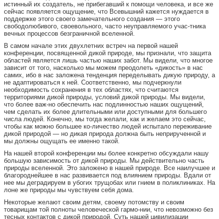
истинный их создатель, не прибегавший к помощи человека, и все же
сейчас появляется ощущение, что Всевышний кажется нуждается в
поддержке этого своего замечательного создания — этого
свободолюбивого, своевольного, часто неуправляемого учас-тника
вечных процессов безграничной вселенной.
В самом начале этих двухлетних встреч на первой нашей
конференции, посвященной дикой природе, мы признали, что защита
областей является лишь частью наших забот. Мы видели, что многое
зависит от того, насколько мы можем преодолеть «дикость» в нас
самих, ибо в нас заложена тенденция переделывать дикую природу, а
не адаптироваться к ней. Соответственно, мы подчеркнули
необходимость сохранения в тех областях, что считаются
территориями дикой природы, условий дикой природы. Мы видели,
что более важ-но обеспечить нас подлинностью наших ощущений,
чем сделать их более длительными или доступными для большего
числа людей. Конечно, мы тогда желали, как и желаем это сейчас,
чтобы как можно большее ко-личество людей испытало переживание
дикой природой — но дикая природа должна быть неприрученной и
мы должны ощущать ее именно такой.
На нашей второй конференции мы более конкретно обсуждали нашу
большую зависимость от дикой природы. Мы действительно часть
природы вселенной. Это заложено в нашей природе. Все наилучшее и
благороднейшее в нас развивается под влиянием природы. Вдали от
нее мы деградируем в убогих трущобах или гнием в поликлиниках. На
лоне же природы мы чувствуем себя дома.
Некоторые желают своим детям, своему потомству и своим
товарищам той полноты человеческой гармо-нии, что невозможно без
тесных контактов с дикой природой. Суть нашей цивилизации