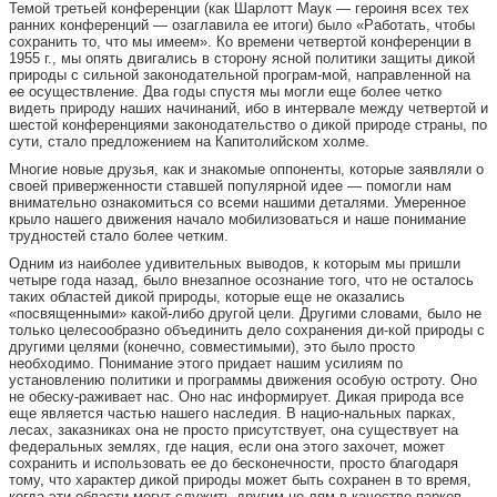
Темой третьей конференции (как Шарлотт Маук — героиня всех тех
ранних конференций — озаглавила ее итоги) было «Работать, чтобы
сохранить то, что мы имеем». Ко времени четвертой конференции в
1955 г., мы опять двигались в сторону ясной политики защиты дикой
природы с сильной законодательной програм-мой, направленной на
ее осуществление. Два годы спустя мы могли еще более четко
видеть природу наших начинаний, ибо в интервале между четвертой и
шестой конференциями законодательство о дикой природе страны, по
сути, стало предложением на Капитолийском холме.
Многие новые друзья, как и знакомые оппоненты, которые заявляли о
своей приверженности ставшей популярной идее — помогли нам
внимательно ознакомиться со всеми нашими деталями. Умеренное
крыло нашего движения начало мобилизоваться и наше понимание
трудностей стало более четким.
Одним из наиболее удивительных выводов, к которым мы пришли
четыре года назад, было внезапное осознание того, что не осталось
таких областей дикой природы, которые еще не оказались
«посвященными» какой-либо другой цели. Другими словами, было не
только целесообразно объединить дело сохранения ди-кой природы с
другими целями (конечно, совместимыми), это было просто
необходимо. Понимание этого придает нашим усилиям по
установлению политики и программы движения особую остроту. Оно
не обеску-раживает нас. Оно нас информирует. Дикая природа все
еще является частью нашего наследия. В нацио-нальных парках,
лесах, заказниках она не просто присутствует, она существует на
федеральных землях, где нация, если она этого захочет, может
сохранить и использовать ее до бесконечности, просто благодаря
тому, что характер дикой природы может быть сохранен в то время,
когда эти области могут служить другим це-лям в качестве парков,