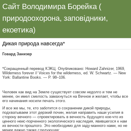
Сайт Володимира Борейка (
природоохорона, заповідники,
екоетика)
Дикая природа навсегда*
Говард Занизер
*Сокращенный перевод КЭКЦ. Опубликовано: Howard Zahnizer, 1969,
Wilderness forever // Voices for the wilderness, ed. W. Schwartz. — New
York: Ballantine Books. — Р. 98–106.
Человек как вид на Земле существует совсем недолго и тем не
менее, он имел смелость замахнуться на Вечное и желает, чтобы все
его начинания носили печать этого.
И все же мы, те, кто заботится о сохранении дикой природы,
подхватываем этот дерзкий почин, желая направить наши усилия в
сторону вечного — спроектировать в вечность будущего кое-что из
ценного неис-порченного экологического наследия, явившегося к нам
из вечности прошлого. Это необходимо для заду-манного нами, но не
менее важно также следующее: