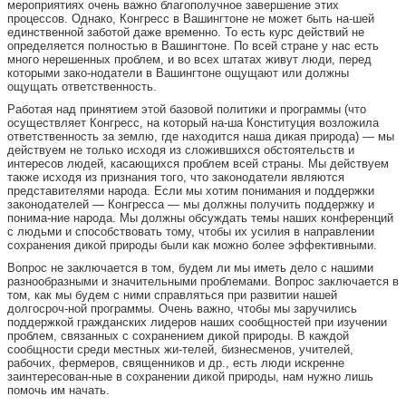
мероприятиях очень важно благополучное завершение этих
процессов. Однако, Конгресс в Вашингтоне не может быть на-шей
единственной заботой даже временно. То есть курс действий не
определяется полностью в Вашингтоне. По всей стране у нас есть
много нерешенных проблем, и во всех штатах живут люди, перед
которыми зако-нодатели в Вашингтоне ощущают или должны
ощущать ответственность.
Работая над принятием этой базовой политики и программы (что
осуществляет Конгресс, на который на-ша Конституция возложила
ответственность за землю, где находится наша дикая природа) — мы
действуем не только исходя из сложившихся обстоятельств и
интересов людей, касающихся проблем всей страны. Мы действуем
также исходя из признания того, что законодатели являются
представителями народа. Если мы хотим понимания и поддержки
законодателей — Конгресса — мы должны получить поддержку и
понима-ние народа. Мы должны обсуждать темы наших конференций
с людьми и способствовать тому, чтобы их усилия в направлении
сохранения дикой природы были как можно более эффективными.
Вопрос не заключается в том, будем ли мы иметь дело с нашими
разнообразными и значительными проблемами. Вопрос заключается в
том, как мы будем с ними справляться при развитии нашей
долгосроч-ной программы. Очень важно, чтобы мы заручились
поддержкой гражданских лидеров наших сообщностей при изучении
проблем, связанных с сохранением дикой природы. В каждой
сообщности среди местных жи-телей, бизнесменов, учителей,
рабочих, фермеров, священников и др., есть люди искренне
заинтересован-ные в сохранении дикой природы, нам нужно лишь
помочь им начать.