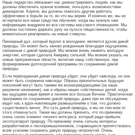
Наше лидерство обязывает нас демонстрировать людям, как мы
должны обеспечить нужное влияние, пользуясь возможностями
демократии. Короче, мы должны помогать другим работать
эффективно в борьбе за то, во что мы верим. И конечно же, мы не
исчерпали все наши средства обучения, когда мы нужную нам
информацию внедрили во все системы массового оповещения. Мы
должны постоянно держать руку на пульсе общественности, чтобы
моментально реагировать на новые стимулы.
Пионерный дух, который бурлит в молодежи, является духом дикой
природы. Он может быть заново рожденным благодаря ощущениям,
связанным с дикой природой. Мы можем вновь оживить молодую
энер-гию, которая сделала Америку сильной. Мы можем указать на
новые приграничные области, включая нашу собственную, при
формировании долгосрочной программы по сохранению дикой
природы.
Если первозданная дикая природа уйдет, она уйдет навсегда, но она
может быть сохранена навсегда. Образы признательных будущих
поколений могут быть такими же вознаграждающими (за наше
разумное начинание), как и образы наших собственных детей, когда
мы ощущаем наше время и лелеем все больше Вечное. Практическая
программа по сохранению дикой природы, даже при ее обсуждении,
ведет нас к вдох-новляющим размышлениям о том, что должно
существовать вечно. Это суть дикой природы, и мы не смо-жем от
этого отмахнуться. Также мы должны признать, что по-прежнему
очень силен элемент личного инте-реса, который ради прибыли
эксплуатирует природу. По-прежнему очень сильны интересы
разработчиков и лесопромышленников, старающихся препятствовать
всем усилиям сохранить дикую природу нетронутой. Очень
рискованны те мероприятия, что изменяют дикую среду, а не