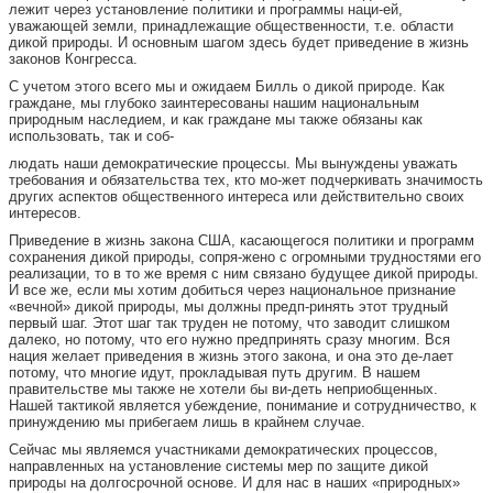
лежит через установление политики и программы наци-ей,
уважающей земли, принадлежащие общественности, т.е. области
дикой природы. И основным шагом здесь будет приведение в жизнь
законов Конгресса.
С учетом этого всего мы и ожидаем Билль о дикой природе. Как
граждане, мы глубоко заинтересованы нашим национальным
природным наследием, и как граждане мы также обязаны как
использовать, так и соб-
людать наши демократические процессы. Мы вынуждены уважать
требования и обязательства тех, кто мо-жет подчеркивать значимость
других аспектов общественного интереса или действительно своих
интересов.
Приведение в жизнь закона США, касающегося политики и программ
сохранения дикой природы, сопря-жено с огромными трудностями его
реализации, то в то же время с ним связано будущее дикой природы.
И все же, если мы хотим добиться через национальное признание
«вечной» дикой природы, мы должны предп-ринять этот трудный
первый шаг. Этот шаг так труден не потому, что заводит слишком
далеко, но потому, что его нужно предпринять сразу многим. Вся
нация желает приведения в жизнь этого закона, и она это де-лает
потому, что многие идут, прокладывая путь другим. В нашем
правительстве мы также не хотели бы ви-деть неприобщенных.
Нашей тактикой является убеждение, понимание и сотрудничество, к
принуждению мы прибегаем лишь в крайнем случае.
Сейчас мы являемся участниками демократических процессов,
направленных на установление системы мер по защите дикой
природы на долгосрочной основе. И для нас в наших «природных»