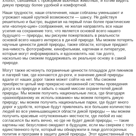
хлопот, связанных с прокормом вьючных животных, и хотим видеть
дикую природу более удобной и комфортной.
Наши трудности, наши отвлечения, наши соблазны уменьшают и
угрожают нашей хрупкой возможности — шансу. Не действуя
решительно и быстро, выдвигая на первый план более практические
или «волную-щие» соображения, не желая направлять все наши
усилия на сохранение того, что является основой всего нашего
будущего — природы, мы рискуем пожертвовать в реальности
основой всего нашего интереса в ди-кой природе. Мы можем потерять
научные ценности дикой природы, также области, которые придают
зна-чимость фотографиям, кинофильмам, картинам и литературе,
которые могут информировать и вдохновлять нас так долго,
насколько мы сможем поддерживать их реальную основу в самой
природе.
Могут также исчезнуть пограничные ценности площадок для пикников
и лагерей там, где кончаются до-роги, и значение дикой природы
вдали от наших дорог также может сойти на нет. Мы сможем
приобрести целый мир прекрасно налаженной системы проведения
досуга на природе и забыть о нашей миссии охрани-телей дикой
природы. Мы можем получить национальные леса, где благодаря
«разнообразному их исполь-зованию» мы можем потерять дикую
природу; мы можем получить национальные парки, где будет много
дорог и удобств, которые будут привлекать все большее количество
людей во все уменьшающиеся области дикой природы — мы можем
получить красивые «отутюженные» местности, где любой из нас
согласился бы жить вечно, но где не будет дикой природы, — такие
картины нас безусловно ожидают в будущем, если мы свернем с того
единственного пути, который мы обнаружили в лице долгосрочных
политик и программ в защиту дикой природы. Этот единственный путь