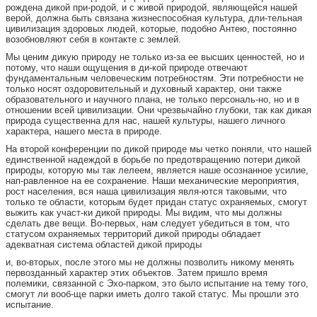
рождена дикой при-родой, и с живой природой, являющейся нашей
верой, должна быть связана жизнеспособная культура, дли-тельная
цивилизация здоровых людей, которые, подобно Антею, постоянно
возобновляют себя в контакте с землей.
Мы ценим дикую природу не только из-за ее высших ценностей, но и
потому, что наши ощущения в ди-кой природе отвечают
фундаментальным человеческим потребностям. Эти потребности не
только носят оздоровительный и духовный характер, они также
образовательного и научного плана, не только персональ-но, но и в
отношении всей цивилизации. Они чрезвычайно глубоки, так как дикая
природа существенна для нас, нашей культуры, нашего личного
характера, нашего места в природе.
На второй конференции по дикой природе мы четко поняли, что нашей
единственной надеждой в борьбе по предотвращению потери дикой
природы, которую мы так лелеем, является наше осознанное усилие,
нап-равленное на ее сохранение. Наши механические мероприятия,
рост населения, вся наша цивилизация явля-ются таковыми, что
только те области, которым будет придан статус охраняемых, смогут
выжить как участ-ки дикой природы. Мы видим, что мы должны
сделать две вещи. Во-первых, нам следует убедиться в том, что
статусом охраняемых территорий дикой природы обладает
адекватная система областей дикой природы
и, во-вторых, после этого мы не должны позволить никому менять
первозданный характер этих объектов. Затем пришло время
полемики, связанной с Эхо-парком, это было испытание на тему того,
смогут ли вооб-ще парки иметь долго такой статус. Мы прошли это
испытание.