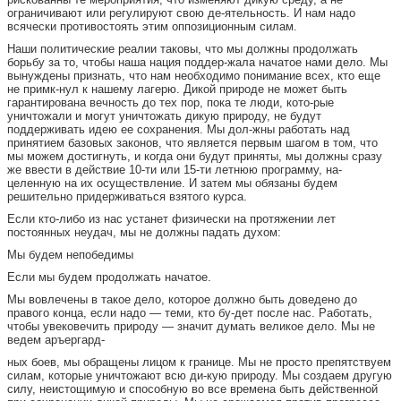
ограничивают или регулируют свою де-ятельность. И нам надо
всячески противостоять этим оппозиционным силам.
Наши политические реалии таковы, что мы должны продолжать
борьбу за то, чтобы наша нация поддер-жала начатое нами дело. Мы
вынуждены признать, что нам необходимо понимание всех, кто еще
не примк-нул к нашему лагерю. Дикой природе не может быть
гарантирована вечность до тех пор, пока те люди, кото-рые
уничтожали и могут уничтожать дикую природу, не будут
поддерживать идею ее сохранения. Мы дол-жны работать над
принятием базовых законов, что является первым шагом в том, что
мы можем достигнуть, и когда они будут приняты, мы должны сразу
же ввести в действие 10-ти или 15-ти летнюю программу, на-
целенную на их осуществление. И затем мы обязаны будем
решительно придерживаться взятого курса.
Если кто-либо из нас устанет физически на протяжении лет
постоянных неудач, мы не должны падать духом:
Мы будем непобедимы
Если мы будем продолжать начатое.
Мы вовлечены в такое дело, которое должно быть доведено до
правого конца, если надо — теми, кто бу-дет после нас. Работать,
чтобы увековечить природу — значит думать великое дело. Мы не
ведем аръергард-
ных боев, мы обращены лицом к границе. Мы не просто препятствуем
силам, которые уничтожают всю ди-кую природу. Мы создаем другую
силу, неистощимую и способную во все времена быть действенной