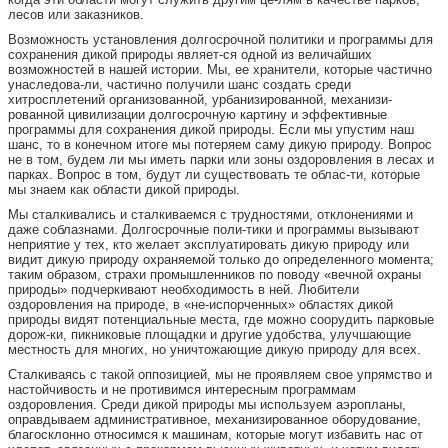
лесов или заказников.
Возможность установления долгосрочной политики и программы для
сохранения дикой природы являет-ся одной из величайших
возможностей в нашей истории. Мы, ее хранители, которые частично
унаследова-ли, частично получили шанс создать среди
хитросплетений организованной, урбанизированной, механизи-
рованной цивилизации долгосрочную картину и эффективные
программы для сохранения дикой природы. Если мы упустим наш
шанс, то в конечном итоге мы потеряем саму дикую природу. Вопрос
не в том, будем ли мы иметь парки или зоны оздоровления в лесах и
парках. Вопрос в том, будут ли существовать те облас-ти, которые
мы знаем как области дикой природы.
Мы сталкивались и сталкиваемся с трудностями, отклонениями и
даже соблазнами. Долгосрочные поли-тики и программы вызывают
неприятие у тех, кто желает эксплуатировать дикую природу или
видит дикую природу охраняемой только до определенного момента;
таким образом, страхи промышленников по поводу «вечной охраны
природы» подчеркивают необходимость в ней. Любители
оздоровления на природе, в «не-испорченных» областях дикой
природы видят потенциальные места, где можно соорудить парковые
дорож-ки, пикниковые площадки и другие удобства, улучшающие
местность для многих, но уничтожающие дикую природу для всех.
Сталкиваясь с такой оппозицией, мы не проявляем свое упрямство и
настойчивость и не противимся интересным программам
оздоровления. Среди дикой природы мы используем аэропланы,
оправдываем административное, механизированное оборудование,
благосклонно относимся к машинам, которые могут избавить нас от