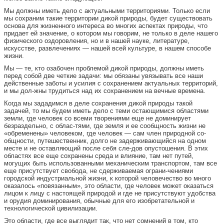
Мы должны иметь дело с актуальными территориями. Только если
мы сохраним такие территории дикой природы, будет существовать
основа для жизненного интереса во многих аспектах природы, что
придает ей значение, о котором мы говорим, не только в деле нашего
физического оздоровления, но и в нашей науке, литературе,
искусстве, развлечениях — нашей всей культуре, в нашем способе
жизни.
Мы — те, кто озабочен проблемой дикой природы, должны иметь
перед собой две четкие задачи: мы обязаны увязывать все наши
действенные заботы и усилия с сохранением актуальных территорий,
и мы дол-жны трудиться над их сохранением на вечные времена.
Когда мы зададимся в деле сохранения дикой природы такой
задачей, то мы будем иметь дело с теми остающимися областями
земли, где человек со всеми творениями еще не доминирует
безраздельно, с облас-тями, где земля и ее сообщность жизни не
«обременены» человеком, где человек — сам член природной со-
общности, путешественник, долго не задерживающийся на одном
месте и не оставляющий после себя сле-дов опустошения. В этих
областях все еще сохранены среда и влияние, там нет путей,
могущих быть использованными механическим транспортом, там все
еще присутствует свобода, не сдерживаемая ограни-чениями
городской индустриальной жизни, к которой человечество во много
оказалось «повязанным», это области, где человек может оказаться
лицом к лицу с настоящей природой и где не присутствуют удобства
и орудия доминирования, обычные для его изобретательной и
технологической цивилизации.
Это области, где все выглядит так, что нет сомнений в том, кто