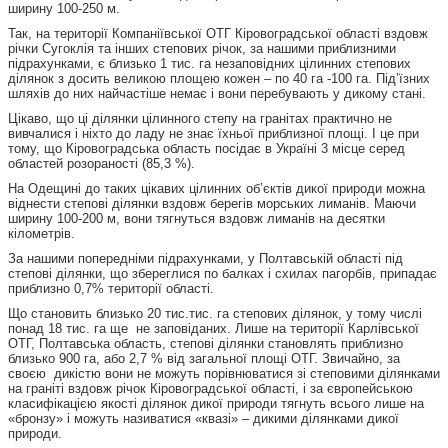
ширину 100-250 м.
Так, на території Компаніївської ОТГ Кіровоградської області вздовж
річки Сугоклія та інших степових річок, за нашими приблизними
підрахунками, є близько 1 тис. га незаповідних цілинних степових
ділянок з досить великою площею кожен – по 40 га -100 га. Під’їзних
шляхів до них найчастіше немає і вони перебувають у дикому стані.
Цікаво, що ці ділянки цілинного степу на гранітах практично не
вивчалися і ніхто до ладу не знає їхньої приблизної площі. І це при
тому, що Кіровоградська область посідає в Україні 3 місце серед
областей розораності (85,3 %).
На Одещині до таких цікавих цілинних об’єктів дикої природи можна
віднести степові ділянки вздовж берегів морських лиманів. Маючи
ширину 100-200 м, вони тягнуться вздовж лиманів на десятки
кілометрів.
За нашими попередніми підрахунками, у Полтавській області під
степові ділянки, що збереглися по балках і схилах пагорбів, припадає
приблизно 0,7% території області.
Що становить близько 20 тис.тис. га степових ділянок, у тому числі
понад 18 тис. га ще не заповіданих. Лише на території Карлівської
ОТГ, Полтавська область, степові ділянки становлять приблизно
близько 900 га, або 2,7 % від загальної площі ОТГ. Звичайно, за
своєю дикістю вони не можуть порівнюватися зі степовими ділянками
на граніті вздовж річок Кіровоградської області, і за європейською
класифікацією якості ділянок дикої природи тягнуть всього лише на
«бронзу» і можуть називатися «квазі» – дикими ділянками дикої
природи.