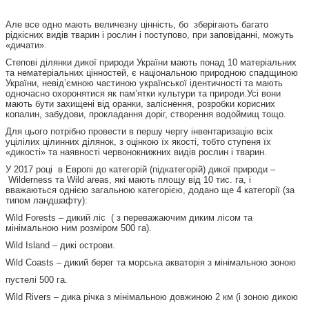
Але все одно мають величезну цінність, бо зберігають багато
рідкісних видів тварин і рослин і поступово, при заповіданні, можуть
«дичати».
Степові ділянки дикої природи України мають понад 10 матеріальних
та нематеріальних цінностей, є національною природною спадщиною
України, невід’ємною частиною української ідентичності та мають
одночасно охоронятися як пам’ятки культури та природи.Усі вони
мають бути захищені від оранки, заліснення, розробки корисних
копалин, забудови, прокладання доріг, створення водоймищ тощо.
Для цього потрібно провести в першу чергу інвентаризацію всіх
уцілілих цілинних ділянок, з оцінкою їх якості, тобто ступеня їх
«дикості» та наявності червонокнижних видів рослин і тварин.
У 2017 році в Европі до категорій (підкатегорій) дикої природи –
Wilderness та Wild areas, які мають площу від 10 тис. га, і
вважаються однією загальною категорією, додано ще 4 категорії (за
типом ландшафту):
Wild Forests – дикий ліс ( з переважаючим диким лісом та
мінімальною ним розміром 500 га).
Wild Island – дикі острови.
Wild Coasts – дикий берег та морська акваторія з мінімальною зоною
пустелі 500 га.
Wild Rivers – дика річка з мінімальною довжиною 2 км (і зоною дикою