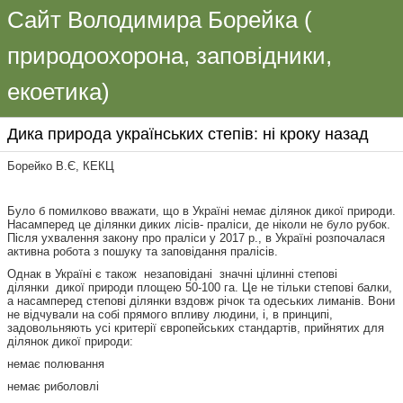
Сайт Володимира Борейка (
природоохорона, заповідники,
екоетика)
Дика природа українських степів: ні кроку назад
Борейко В.Є, КЕКЦ
Було б помилково вважати, що в Україні немає ділянок дикої природи.
Насамперед це ділянки диких лісів- праліси, де ніколи не було рубок.
Після ухвалення закону про праліси у 2017 р., в Україні розпочалася
активна робота з пошуку та заповідання пралісів.
Однак в Україні є також незаповідані значні цілинні степові
ділянки дикої природи площею 50-100 га. Це не тільки степові балки,
а насамперед степові ділянки вздовж річок та одеських лиманів. Вони
не відчували на собі прямого впливу людини, і, в принципі,
задовольняють усі критерії європейських стандартів, прийнятих для
ділянок дикої природи:
немає полювання
немає риболовлі