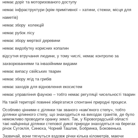
немає доріг та моторизованого доступу
немає інфраструктури (крім примітивної – хатини, стежки, місця для
наметів)
немає збору колекцій
немає рубок лісу
немає збору мертвої деревини
немає видобутку корисних копалин
відсутня втручання людини, у тому числі, немає контролю за
захворюваннями та інвазійними видами
немає випасу свійських тварин
немає збору ягід та грибів
немає заходів для відновлення екосистем
немає управління фауною – тобто немає регуляції чисельності тварин
На такій території повинні зберігатися спонтанні природні процеси.
Особливо цінними є ділянки так званого «кам’яного степу», тобто
ділянки цілинного степу, що знаходиться на виходах гранітів, де було
неможливо проводити оранку землі. Так, у Кіровоградській області
такі найцінніші ділянки степової дикої природи знаходяться на берегах
річок Сугоклія, Синюха, Чорний Ташлик, Бобринка, Боковенька.
Зазвичай, вони тягнуться вздовж річки кілька кілометрів, маючи