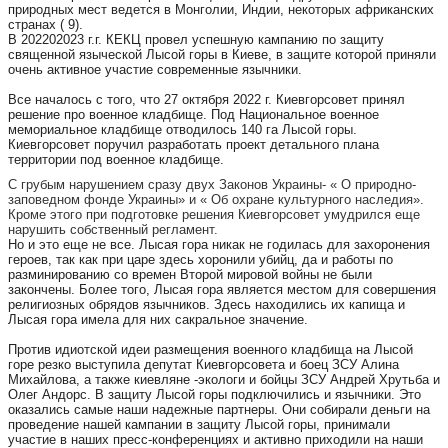
природных мест ведется в Монголии, Индии, некоторых африканских
странах ( 9).
В 202202023 г.г. КЕКЦ провел успешную кампанию по защиту
священной языческой Лысой горы в Киеве, в защите которой приняли
очень активное участие современные язычники.
Все началось с того, что 27 октября 2022 г. Киевгорсовет принял
решение про военное кладбище. Под Национальное военное
мемориальное кладбище отводилось 140 га Лысой горы.
Киевгорсовет поручил разработать проект детального плана
территории под военное кладбище.
С грубым нарушением сразу двух Законов Украины- « О природно-
заповедном фонде Украины» и « Об охране культурного наследия».
Кроме этого при подготовке решения Киевгорсовет умудрился еще
нарушить собственный регламент.
Но и это еще не все. Лысая гора никак не годилась для захоронения
героев, так как при царе здесь хоронили убийц, да и работы по
разминированию со времен Второй мировой войны не были
закончены. Более того, Лысая гора является местом для совершения
религиозных обрядов язычников. Здесь находились их капища и
Лысая гора имела для них сакральное значение.
Против идиотской идеи размещения военного кладбища на Лысой
горе резко выступила депутат Киевгорсовета и боец ЗСУ Алина
Михайлова, а также киевляне -экологи и бойцы ЗСУ Андрей Хрутьба и
Олег Андорс. В защиту Лысой горы подключились и язычники. Это
оказались самые наши надежные партнеры. Они собирали деньги на
проведение нашей кампании в защиту Лысой горы, принимали
участие в наших пресс-конференциях и активно приходили на наши