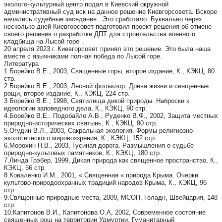
эколого-культурный центр подал в Киевский окружной
административный суд иск на данное решение Киевгорсовета. Вскоре
начались судебные заседания . Это сработало. Буквально через
несколько дней Киевгорсовет подготовил проект решения об отмене
своего решения о разработке ДПТ для строительства военного
кладбища на Лысой горе .
20 апреля 2023 г. Киевгорсовет принял это решение. Это была наша
вместе с язычниками полная победа по Лысой горе.
Литература
1.
Борейко В.Е., 2003, Священные горы, второе издание, К., КЭКЦ, 80
стр.
2.
Борейко В.Е., 2003, Лесной фольклор. Древа жизни и священные
рощи, второе издание, К., КЭКЦ, 224 стр.
3.
Борейко В.Е., 1998, Святилища дикой природы. Наброски к
идеологии заповедного дела, К., КЭКЦ, 90 стр.
4.
Борейко В.Е.. Подобайло А.В., Руденко В.Ф., 2002, Защита местных
природно-исторических святынь, К., КЭКЦ, 90 стр.
5.
Огудин В.Л., 2003, Сакральная экология. Формы религиозно-
экологического мировоззрения, К., КЭКЦ, 152 стр.
6.
Морохин Н.В., 2003, Гусиная дорога. Размышления о судьбе
природно-культовых памятников, К., КЭКЦ, 180 стр.
7.
Линда Грэбер, 1999, Дикая природа как священное пространство, К.,
КЭКЦ, 56 стр.
8.
Коваленко И.М., 2001, « Священная « природа Крыма. Очерки
культово-природоохранных традиций народов Крыма, К., КЭКЦ, 96
стр.
9.
Священные природные места, 2009, МСОП, Голадн, Швейцария, 148
стр.
10.
Капитонов В.И., Капитонова О.А, 2002, Современное состояние
священных рощ на территории Удмуртии, Гуманитарный