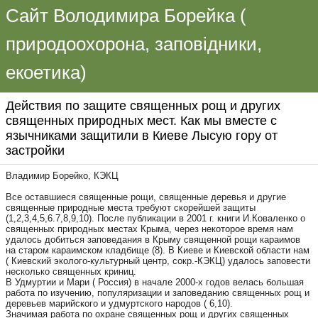
Сайт Володимира Борейка (
природоохорона, заповідники,
екоетика)
Действия по защите священных рощ и других
священных природных мест. Как мы вместе с
язычниками защитили в Киеве Лысую гору от
застройки
Владимир Борейко, КЭКЦ
Все оставшиеся священные рощи, священные деревья и другие
священные природные места требуют скорейшей защиты
(1,2,3,4,5,6.7,8,9,10). После публикации в 2001 г. книги И.Коваленко о
священных природных местах Крыма, через некоторое время нам
удалось добиться заповедания в Крыму священной рощи караимов
на старом караимском кладбище (8). В Киеве и Киевской области нам
( Киевский эколого-культурный центр, сокр.-КЭКЦ) удалось заповести
несколько священных криниц.
В Удмуртии и Мари ( Россия) в начале 2000-х годов велась большая
работа по изучению, популяризации и заповеданию священных рощ и
деревьев марийского и удмуртского народов ( 6,10).
Значимая работа по охране священных рощ и других священных