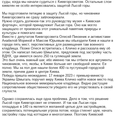
суды, когда мы начали судиться с Киевгорсоветом. Остальные слои
киевлян не особо интересовались защитой Лысой горы.
Мы подготовили петицию в защиту Лысой горы, но чиновники
Киевгорсовета ее сразу заблокировали.
Нужно отдать должное-так это руководству музея « Киевская
фортеця», которой принадлежит Лысая гора. Оно как могло
защищало от произвола этот уникальный памятник природы и
культуры и помогало нам.
Вместе с депутатом Киевгорсовета Олесей Пинзеник и активистами
Анабелой Мориной и Максом Юрьевым мы обьездили Киев и нашли в
городе пять мест, перспективных для размещения там военного
кладбища. Позже Олеся встретилась с Кличко и рассказала ему об
этом. Он написал письмо Шмыгалю, предложив под застройку часть
ВДНХ, где имеется около 250 га гуляющей земли.
Это был очень важный шаг, ибо именно так мы отбили все аргументы
чиновников, что, якобы, в Киеве больше нет свободной земли. Ее
полно. Мы за пол дня нашли более 400 га пустующей городской
земли, причем даже в центре Киева.
Победа пришла неожиданно. 17 января 2023 г. премьер-министр
Украины Шмыгаль поручил меру Киева Кличко найти новое место под
Национальное военное мемориальное кладбище. Видно растущее
сопротивление общественности убедило его не упорствовать в своей
глупости.
Однако сохранялась еще одна проблема. Дело в том, что решение
Лысой горе Киевгорсовет не отменял. И так как Лысая гора
площадью в 140 га является желанной целью для застройщиков,
сохранялась потенциальная угроза потом, когда стихнет шум, начать
застройку горы под коттеджи и многоэтажки. Поэтому Киевский