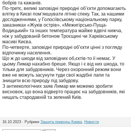
бобрів та кажанів.
По-третє, великі заповідні природні об’єкти допомагають
влітку в Києві пом’якшувати літню спеку. Так, за нашими
дослідженнями, у Голосіївському національному парку,
заказниках «Жуків острів», «Межигірсько-Пуща-
Водицький» та інших температура майже вдвічі нижча,
ніж у забудованій бетоном Троєщині чи Харківському
масиві Києва.
По-четверте, заповідні природні об’єкти цінні з погляду
відпочинку населення.
Що ж до шкоди від заповідних об,єктів-то ії немає. У
цьому Лимар нахабно бреше. Якщо і є від них шкода, то
тільки для забудовників. Через охоронний режим вони
вже не можуть засунути туди свої жадібні лапи та
знищити всю природу під забудову.
З антиекологічних заяв Лимар ми можемо зробити
висновок, що вона відверто працює на забудовників, які
нищать стародавній та зелений Київ.
16.10.2023 · Рубрики
Защита природы Киева
,
Новости