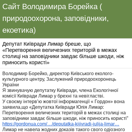
Сайт Володимира Борейка (
природоохорона, заповідники,
екоетика)
Депутат Київради Лимар бреше, що
«Перетворення величезних територій в межах
столиці на заповідники завдає більше шкоди, ніж
приносить користі»
Володимир Борейко, директор Київського еколого-
культурного центру, Заслужений природоохоронець
України
Я звинувачую депутатку Київради, члена Екологічної
комісії Київради Лимар у брехні та невігластві.
У своєму інтерв’ю жовтої інформагенції « Гордон» вона
заявила,що «Депутатка Київради Юлія Лимар:
Перетворення величезних територій в межах столиці на
заповідники завдає більше шкоди, ніж приносить користі”
https://gordonua.com/…/
deputatka-kijivradi-julija-
limar…
Лимар не навела жодних доказів такого свого одіозного