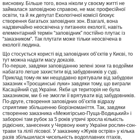
висновку. Більше того, вона ніколи у своєму житті не
займалася заповідною справою, не має професійної
освіти, та й як депутат Екологічної комісії блокує
створення багатьох заповідних зон. Взагалі, вона
надзвичайно неосвічена у питаннях екології, навіть
елементарний термін “заповідник” постійно плутає із
“заказником”. Так плутати може тільки неосвічена в
екології людина.
Що стосується користі від заповідних об’єктів у Києві, то
тут можна надати масу доказів.
По-перше, завдяки заповіданню зелені зони та водойми
набагато легше захистити від забудовників у суді.
Приклад тому-як ми нещодавно врятували від забудови
заказник «Троєщинські луки» завдяки тому, що виграли
Касаційний суд України. Якби ця територія не була
заказником, ми б не змогли її врятувати від забудовників.
По-друге, створення заповідних об’єктів відразу
сприятиме збільшенню біорізноманіття. Так, завдяки
створенню заказника «Межигірсько-Пуща-Водицький» і
забороні там рубок за 5 років утричі зросла кількість
рідкісних, занесених у Червону книгу України рослин-сон-
трави та лілії лісової. У заказнику «Жуків острів» у кілька
разів збільшилася чисельність водоплавних птахів,