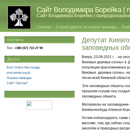
Сайт Володимира Борейка ( п
Сайт Владимира Борейко ( природоохрана,
Главная
О моей работе по охране природы
Кам
Депутат Киевг
Контакты
заповедных об
Тел.:
+380 (67) 715 27 90
Вчера, 23.09.2021 г. , на с
Друзья
Вековые деревья сосны» в Д
популяции краснокнижных ра
Блог Олега Листопада
Вековые деревья сосны», на
pracownia.org.pl
лесах всей Киевской области
Охрана природы
Сайт "Экотаж"
Эти заповедные обьекты соз
прошлом созыве она создала
заповедных обьекта.
Материалы на заповедание с
Киевзеленбуда Алексея Коро
Хотим поблагодарить также 
массиве, там, где сейчас с
экологии и природных ресур