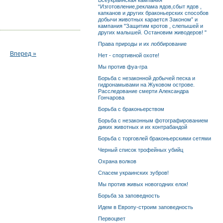
Всеукраинская кампания
“Изготовление,реклама ядов,сбыт ядов ,
капканов и других браконьерских способов
добычи животных карается Законом” и
кампания "Защитим кротов , слепышей и
других малышей. Остановим живодеров! "
Права природы и их лоббирование
Вперед »
Нет - спортивной охоте!
Мы против фуа-гра
Борьба с незаконной добычей песка и
гидронамывами на Жуковом острове.
Расследование смерти Александра
Гончарова
Борьба с браконьерством
Борьба с незаконным фотографированием
диких животных и их контрабандой
Борьба с торговлей браконьерскими сетями
Черный список трофейных убийц
Охрана волков
Спасем украинских зубров!
Мы против живых новогодних елок!
Борьба за заповедность
Идем в Европу-строим заповедность
Первоцвет