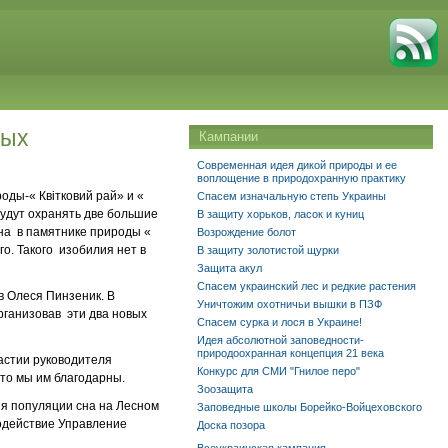
вых
Кампании
Современная идея дикой природы и ее
воплощение в природохранную практику
оды-« Квітковий рай» и «
Спасем изначальную степь Украины
будут охранять две большие
В защиту хорьков, ласок и куниц
на в памятнике природы «
Возрождение болот
о. Такого изобилия нет в
В защиту золотистой щурки
Защита акул
Спасем украинский лес и редкие растения
в Олеся Пинзеник. В
Уничтожим охотничьи вышки в ПЗФ
рганизовав эти два новых
Спасем сурка и лося в Украине!
Идея абсолютной заповедности-
природоохранная концепция 21 века
астии руководителя
Конкурс для СМИ "Гнилое перо"
то мы им благодарны.
Зоозащита
ия популяции сна на Лесном
Заповедные школы Борейко-Войцеховского
содействие Управление
Доска позора