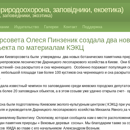
риродоохорона, заповідники, екоетика)
 заповедники, экоэтика)
пании
Издательство
Галереи
Контакт
Поддержка
орсовета Олеся Пинзеник создала два но
ьекта по материалам КЭКЦ
ессии Киевгорсовета были утверждены два новых ботанических памятника прир
непровском лесничестве Дарницкого лесопаркового хозяйства в Киеве. Они 
стений- сна раскрытого и сна чернеющего. Особенно поражает популяция с
 небольшой площади там более 100 кустиков сна чернеющего и сна раскрытог
.
дала известный чемпион по заповеданию среди киевских городских депутато
 более 20 заповедных обьектов, а в этом созыве уже удачно открыла счет- о
на были подготовлены Киевским эколого-культурным центром ( КЭКЦ) при уч
ля и руководителя Дарницкого лесопаркового хозяйства Михаила Явного,за ч
киевлянку Валентину Охлопкову, которая сообщила нам о месте расположен
оздан памятник природы « Вековые деревья сосны». Мы благодарим также за 
сов КМДА во главе с его начальником Александром Возным.