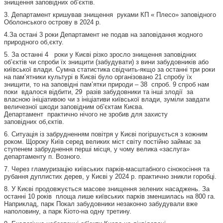
знищення заповідних об’єктів.
3. Департамент кришував знищення руками КП « Плесо» заповідного
Оболонського острову в 2024 р.
4.За остані 3 роки Департамент не подав на заповідання жодного
природного об,єкту.
5. За останні 4 роки у Києві різко зросло знищення заповідних
об’єктів чи спроби їх знищити (забудувати) з вини забудовників або
київської влади. Сумна статистика свідчить-якщо за останні три роки
на пам’ятники культурі в Києві було організовано 21 спробу їх
знищити, то на заповідні пам’ятки природи – 38 спроб. 9 спроб нам
поки вдалося відбити, 29 разів забудовники та інші злодії за
власною ініціативою чи з ініціативи київської влади, зуміли завдати
величезної шкоди заповідним об’єктам Києва.
Департамент практично нічого не зробив для захисту
заповідних об,єктів.
6. Ситуація із забрудненням повітря у Києві погіршується з кожним
роком. Щороку Київ серед великих міст світу постійно займає за
ступенем забруднення перші місця, у чому велика «заслуга»
департаменту п. Возного.
7. Через гламуризацію київських парків-масштабного сінокосіння та
рубання дуплистих дерев, у Києві у 2024 р. практично зникли горобці.
8. У Києві продовжується масове знищення зелених насаджень. За
останні 10 років площа лише київських парків зменшилась на 800 га.
Наприклад, парк Покал забудовники незаконно забудували вже
наполовину, а парк Кіото-на одну третину.