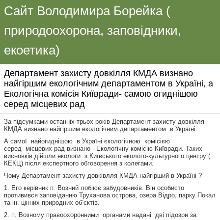
Сайт Володимира Борейка (
природоохорона, заповідники,
екоетика)
Департамент захисту довкілля КМДА визнано
найгіршим екологічним департаментом в Україні, а
Екологічна комісія Київради- самою огиднішою
серед місцевих рад
За підсумками останніх трьох років Департамент захисту довкілля
КМДА визнано найгіршим екологічним департаментом в Україні.
А самої найогиднішою в Україні єкологічною комісією
серед місцевих рад визнано Екологічну комісію Київради. Таких
висновків дійшли екологи з Київського еколого-культурного центру (
КЕКЦ) після експертного обговорення з колегами.
Чому Департамент захисту довківлля КМДА найгірший в Україні ?
1. Его керівник п. Возний лобіює забудовників. Він особисто
противився заповіданню Труханова острова, озера Відро, парку Покал
та ін. цінних природних об’єктів.
2. п. Возному правоохоронними органами надані дві підозри за