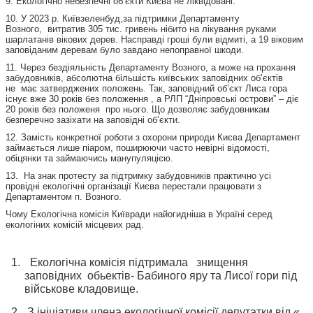
9. Екологічно небезпечні об’єкти Києва не ліквідовані.
10. У 2023 р. Київзеленбуд,за підтримки Департаменту
Возного, витратив 305 тис. гривень нібито на лікування руками
шарлатанів вікових дерев. Насправді гроші були відмиті, а 19 віковим
заповіданим деревам було завдано непоправної шкоди.
11. Через бездіяльність Департаменту Возного, а може на прохання
забудовників, абсолютна більшість київських заповідних об’єктів
не має затверджених положень. Так, заповідний об’єкт Лиса гора
існує вже 30 років без положення , а РЛП “Дніпровські острови” – діє
20 років без положеня про нього. Що дозволяє забудовникам
безперечно зазіхати на заповідні об’єкти.
12. Замість конкретної роботи з охорони природи Києва Департамент
займається лише піаром, поширюючи часто невірні відомості,
обіцянки та займаючись манупуляцією.
13. На знак протесту за підтримку забудовників практично усі
провідні екологічні організації Києва перестали працювати з
Департаментом п. Возного.
Чому Екологічна комісія Київради найогидніша в Україні серед
екологіних комісій місцевих рад.
Екологічна комісія підтримала знищення
заповідних обьектів- Бабиного яру та Лисої гори під
військове кладовище.
З ініціативи члена екологічної комісії депутатки від «