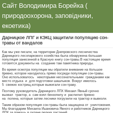
Сайт Володимира Борейка (
природоохорона, заповідники,
екоетика)
Дарницкое ЛПГ и КЭКЦ защитили популяцию сон-
травы от вандалов
Как мы уже писали, на территории Днепровского лесничества
Дарницкого лесопаркового хозяйства была обнаружена большая
популяция занесенной в Красную книгу сон-травы.В настоящее время
готовятся документы на создание там памятника природы.
Во время осмотра популяции мы обратили внимание на большое
бревно, которое находилось прямо посреди популяции сон-травы.
Оно использовалось некоторыми несознательными гражданами как
место отдыха и для подготовки шашлыков. Вокруг имелось
5 свежих кострищ,которые выжигали сон-траву.
Поэтому руководитель Дарницкого ЛПХ Михаил Явный срочно
вызвал трактор, а сам взял бензопилу и распилил бревно
на полена, которые затем лесники погрузили на трактор и вывезли.
Таким образом популяция сон-травы была защищена от уничтожения.
Мы благодарим Михаила Иыановича Явного и работников Дарницкого
ЛПХ за помощь в охране редких растений.