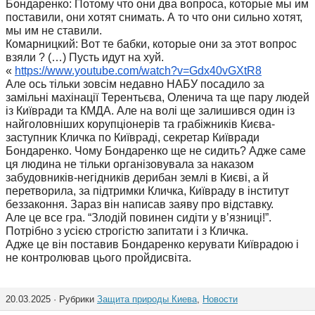
Бондаренко: Потому что они два вопроса, которые мы им
поставили, они хотят снимать. А то что они сильно хотят,
мы им не ставили.
Комарницкий: Вот те бабки, которые они за этот вопрос
взяли ? (…) Пусть идут на хуй.
«
https://www.youtube.com/watch?
v=Gdx40vGXtR8
Але ось тільки зовсім недавно НАБУ посадило за
замільні махінації Терентьєва, Оленича та ще пару людей
із Київради та КМДА. Але на волі ще залишився один із
найголовніших корупціонерів та грабіжників Києва-
заступник Кличка по Київраді, секретар Київради
Бондаренко. Чому Бондаренко ще не сидить? Адже саме
ця людина не тільки організовувала за наказом
забудовників-негідників дерибан землі в Києві, а й
перетворила, за підтримки Кличка, Київраду в інститут
беззаконня. Зараз він написав заяву про відставку.
Але це все гра. “Злодій повинен сидіти у в’язниці!”.
Потрібно з усією строгістю запитати і з Кличка.
Адже це він поставив Бондаренко керувати Київрадою і
не контролював цього пройдисвіта.
20.03.2025 · Рубрики
Защита природы Киева
,
Новости