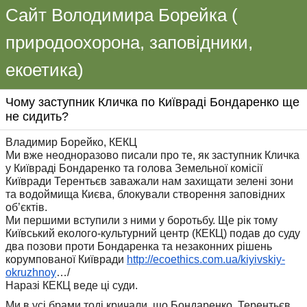
Сайт Володимира Борейка (
природоохорона, заповідники,
екоетика)
Чому заступник Кличка по Київраді Бондаренко ще
не сидить?
Владимир Борейко, КЕКЦ
Ми вже неодноразово писали про те, як заступник Кличка
у Київраді Бондаренко та голова Земельної комісії
Київради Терентьєв заважали нам захищати зелені зони
та водоймища Києва, блокували створення заповідних
об’єктів.
Ми першими вступили з ними у боротьбу. Ще рік тому
Київський еколого-культурний центр (КЕКЦ) подав до суду
два позови проти Бондаренка та незаконних рішень
корумпованої Київради
http://ecoethics.com.ua/
kiyivskiy-
okruzhnoy
…/
Наразі КЕКЦ веде ці суди.
Ми в усі брами тоді кричали, що Бондаренко, Терентьєв