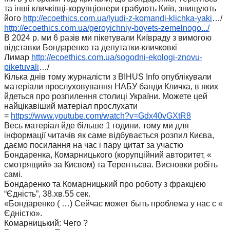
та інші кличківці-корупціонери грабують Київ, знищують
його
http://ecoethics.com.ua/lyudi-
z-komandi-klichka-yaki
…/
http://ecoethics.com.ua/
geroyichniy-boyets-zemelnogo..
./
В 2024 р. ми 6 разів ми пікетували Київраду з вимогою
відставки Бондаренко та депутатки-кличковкі
Лимар
http://ecoethics.com.ua/
sogodni-ekologi-znovu-
piketuvali
…/
Кілька днів тому журналісти з BIHUS Info опублікували
матеріали прослуховування НАБУ банди Кличка, в яких
йдеться про розпилення столиці України. Можете цей
найцікавіший матеріал прослухати
=
https://www.youtube.com/watch?
v=Gdx40vGXtR8
Весь матеріал йде більше 1 години, тому ми для
інформації читачів як саме відбувається розпил Києва,
даємо посилання на час і пару цитат за участю
Бондаренка, Комарницького (корупційний авторитет, «
смотрящий» за Києвом) та Терентьєва. Висновки робіть
самі.
Бондаренко та Комарницький про роботу з фракцією
“Єдність”, 38.хв.55 сек.
«Бондаренко ( …) Сейчас может быть проблема у нас с «
Єдністю».
Комарницький: Чего ?