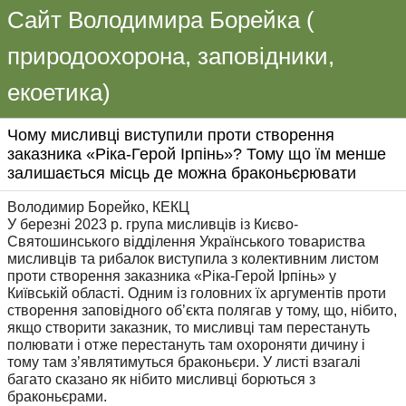
Сайт Володимира Борейка (
природоохорона, заповідники,
екоетика)
Чому мисливці виступили проти створення
заказника «Ріка-Герой Ірпінь»? Тому що їм менше
залишається місць де можна браконьєрювати
Володимир Борейко, КЕКЦ
У березні 2023 р. група мисливців із Києво-
Святошинського відділення Українського товариства
мисливців та рибалок виступила з колективним листом
проти створення заказника «Ріка-Герой Ірпінь» у
Київській області. Одним із головних їх аргументів проти
створення заповідного об’єкта полягав у тому, що, нібито,
якщо створити заказник, то мисливці там перестануть
полювати і отже перестануть там охороняти дичину і
тому там з’являтимуться браконьєри. У листі взагалі
багато сказано як нібито мисливці борються з
браконьєрами.