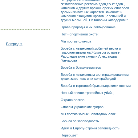
Всеукраинская кампания
“Изготовление,реклама ядов,сбыт ядов ,
капканов и других браконьерских способов
добычи животных карается Законом” и
кампания "Защитим кротов , слепышей и
других малышей. Остановим живодеров! "
Права природы и их лоббирование
Нет - спортивной охоте!
Мы против фуа-гра
Вперед »
Борьба с незаконной добычей песка и
гидронамывами на Жуковом острове.
Расследование смерти Александра
Гончарова
Борьба с браконьерством
Борьба с незаконным фотографированием
диких животных и их контрабандой
Борьба с торговлей браконьерскими сетями
Черный список трофейных убийц
Охрана волков
Спасем украинских зубров!
Мы против живых новогодних елок!
Борьба за заповедность
Идем в Европу-строим заповедность
Первоцвет