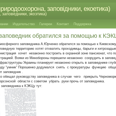
риродоохорона, заповідники, екоетика)
 заповедники, экоэтика)
пании
Издательство
Галереи
Контакт
Поддержка
заповедник обратился за помощью к КЭК
иосферного заповедника А.Юрченко обратился за помощью к Киевскому
аповедную территорию хотят отхватить проходимцы, барыги и хитрозадые
нистрация хочет незаконно построить в охранной зоне пансионат, что 
трацией. Вояки из Минобороны порешили незаконно соорудить в запове
фраструктуры Украины планирует незаконно открыть в заповеднике глу
году “умник” Порошенко додумался снять с прокуратуры функцию обще
т заповедник .
 обещал руководству заповедника в случае чего прикрыть Черноморку
Херсонской области с советом убрать руки прочь от заповедника.
заповедника к КЭКЦу тут: