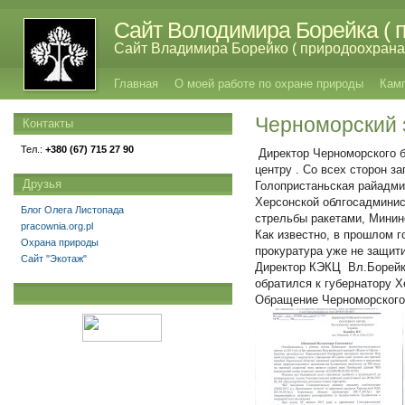
Сайт Володимира Борейка ( п
Сайт Владимира Борейко ( природоохрана,
Главная
О моей работе по охране природы
Кам
Черноморский 
Контакты
Тел.:
+380 (67) 715 27 90
Директор Черноморского б
центру . Со всех сторон з
Друзья
Голопристаньская райадми
Херсонской облгосадминис
Блог Олега Листопада
стрельбы ракетами, Минин
pracownia.org.pl
Как известно, в прошлом 
Охрана природы
прокуратура уже не защити
Сайт "Экотаж"
Директор КЭКЦ Вл.Борейко
обратился к губернатору 
Обращение Черноморского 