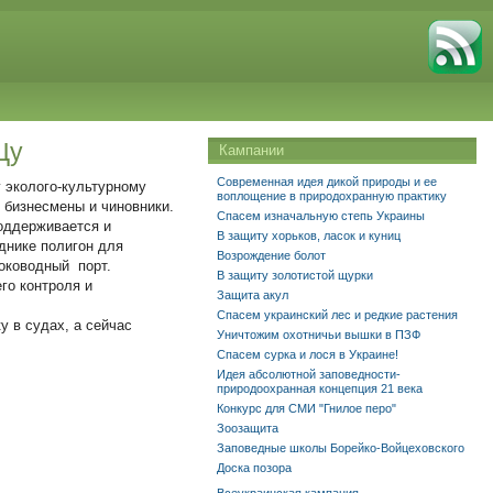
Цу
Кампании
Современная идея дикой природы и ее
 эколого-культурному
воплощение в природохранную практику
 бизнесмены и чиновники.
Спасем изначальную степь Украины
поддерживается и
В защиту хорьков, ласок и куниц
днике полигон для
Возрождение болот
боководный порт.
В защиту золотистой щурки
го контроля и
Защита акул
Спасем украинский лес и редкие растения
 в судах, а сейчас
Уничтожим охотничьи вышки в ПЗФ
Спасем сурка и лося в Украине!
Идея абсолютной заповедности-
природоохранная концепция 21 века
Конкурс для СМИ "Гнилое перо"
Зоозащита
Заповедные школы Борейко-Войцеховского
Доска позора