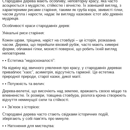
Стародавні дерева мають особливу, неповторну красу, яка часто
асоціюється з мудрістю, стійкістю і вічністю. Їх зовнішній вигляд, з
характерними рисами старіння, такими як груба кора, звивисті гілки,
часом дупла і нарости, надає їм вигляду казкових істот або древніх
мудреців.
Особливості краси стародавніх дерев:
Унікальні риси старіння:
Кожен шрам, тріщина, наріст на стовбурі – це історія, розказана
часом. Дерева, що перейшли віковий рубіж, часто мають химерні
форми, обламані гілки, мохисті поверхні, що робить їхній вигляд
неповторним.
• • Естетика “недосконалості”:
На відміну від звичного уявлення про красу, у стародавніх деревах
приваблює “хаос”, асиметрія, відсутність гармонії. Це естетика
природної природи, старої казки, дикої магії.
• • Потужність та велич:
Дерева-велетні, що височіють над землею, вражають своєю міццю та
впевненістю. Їх розміри, товщина стовбура, розлога крона створюють
відчуття неминущої сили та стійкості.
• • Зв’язок з історією:
Стародавні дерева часто стають свідками історичних подій,
зберігають у собі пам’ять про минуле.
• • Натхнення для мистецтва: