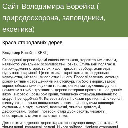
Сайт Володимира Борейка (
природоохорона, заповідники,
екоетика)
Краса стародавніх дерев
Владимир Борейко, КЕКЦ
Стародавні дерева відомі своєю естетикою, характерним стилем,
наявністю унікальних особливостей і ознак. Стиль цей полягає в
нагромадженні старих гілок, хаосі, дикості, свободі, асиметрії і
відсутності гармонії. Це естетика старої казки, стародавнього
чаклунства, містерії, Абсолютно Іншого. Порослі зеленим мохом,з
різноманітними стовщеннями на стовбурі, грубою зморшкуватою
корою, обламаними і сухими гілками, очницями трухлявих дупел,
намистом з грибів-трутовиків, дерева-ветерани вражають нас давнім
віком, висотою і розміром крони, товщиною стовбура,впевненістю і
міццю. Преподобний Ф. Кілверт з Англії сказав про них: «Ці сивочолі,
шишкуваті, з низько посадженим чолом і вивернутими навиворіт
суглобами, зігнуті, вигнуті, величезні, химерні,довгорукі,
деформовані, горбаті, потворні старі дуби стоять, чекають і
спостерігають століття за століттям».
Для естетики древніх дерев характерна сувора вишуканість фарб –
тільки чорні, коричневі, зелені. Нічого зайвого. Нерідко стародавні