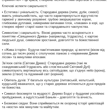
Ключові аспекти сакральності:
• Естетика і унікальність: Стародавні дерева (липи, дуби, секвої)
мають унікальнийстиль, що часто характеризується відсутністю
гармонії у звичному розумінні: грубою зморшкуватою корою,
глибокими дуплами, химерними вигинами гілок, «ликами» в корі, що
створює ефект старої казки та стародавнього чаклунства.
Символізм і сакральність: Вікові дерева часто асоціюються з
поняттям «Священного Древа» (наприклад, Іггдрасіль), є картою
людської душі, символом зростання, довголіття та божественної
сили.
• «Жива історія»: Будучи пам’ятниками природи, ці велетні (віком від
сотень до тисяч років) є сполучною ланкою з «первинним Диким
лісом» та минулими епохами.
Зв’язок світів (Світове Древо): Стародавні дерева (такі як
скандинавський Іггдрасиль або слов’янський Світовий Дуб)
символізують вертикальну вісь світобудови, що з’єднує небо (крона),
землю (ствол) та підземний світ (коріння).
• Обитель духів: У багатьох культурах (литовській, кельтській,
курдській) вважалося, що у старих деревах втілюються духи предків
чи божества.
• Символ безсмертя та мудрості: Дерево Бодхі у буддизмі уособлює
пробудження, а індуїстський Баньян – довголіття та вічність.
• Безмовні свідки: Вони сприймаються як охоронці історії цивілізацій
та «мости» між минулим та майбутнім.