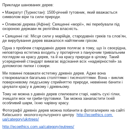
Приклади шанованих дерев:
• Мажратут (Туркестан): 1500-річний тутовник, який вважається
символом віри та сили природи.
• Оливкові дерева (Афіни): Священні «морії», які перебували під
охороною держави як релігійна власність.
• Священні гаї: Місця сили у марійців, стародавніх греків та слов’ян,
де вирубування дерев вважалося найтяжчим гріхом.
Одна з проблем стародавніх дерев полягає в тому, що їх своєрідна,
неповторна естетика входить у протиріччя з пануючим тривіальним
поглядом на красу дерев, та й на красу природи в цілому. Такий
усереднений стандарт вимагає відсікання всіх «надмірностей» за
допомогою пилки і сокири.
Ми повинні поважати естетику древніх дерев. Адже вона
створювалася багатьма століттями і тисячоліттями. Вона – виклик
поверхневому людському сприйняттю природи, невмінню бачити і
цінувати красу в дикому і древньому.
Тому не можна з давніх дерев спилювати старі, навіть сухі гілки,
зчищати мох чи гриби-трутовики. Так можна занапастити їхній
особливий шарм, їхню чарівну красу.
Фотографії древніх дерев можна побачити в фотогалереях на сайті
Київського еколого-
культурного центру
http://ecoethics.com.
ua/category/ukrtrees/
http://ecoethics.com.ua/
category/eutrees/