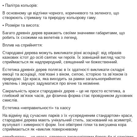
• Палітра кольорів:
В основному це відтінки чорного, коричневого та зеленого, що
створюють стриману та природну кольорову гаму.
• Розміри та висота:
Багато древніх дерев вражають своїми значними габаритами, що
робить їх схожими на велетнів з легенд.
Вплив на сприйняття:
Стародавні дерева можуть викликати різні асоціації: від образів
казкових істот до осіб святих чи героїв. Їх зовнішній вигляд часто
сприймається як надприродний, священний чи божественний.
Естетика древніх дерев полягає в їх здатності викликати складні
емоції та асоціації, пов’язані з віком, силою, історією та зв’язком із
природою. Це краса, яка виходить за рамки загальноприйнятих
уявлень і змушує задуматися про вічне та незмінне.
Сакральність краси стародавніх дерев – це не просто естетика, а
глибокий зв’язок часів, де фізична форма стає провідником духовних
смислів.
Естетика «неправильності» та хаосу
На відміну від сучасних парків з їх «усередненим стандартом» краси,
стародавні дерева мають унікальний стиль, заснований на асиметрії,
вузлуваті і химерності форм. Їхні обвітрені гілки та висушена кора
сприймаються як «виклик поверхневому
сприйняттю» – це краса, створена тисячоліттями боротьби зі стихіями.