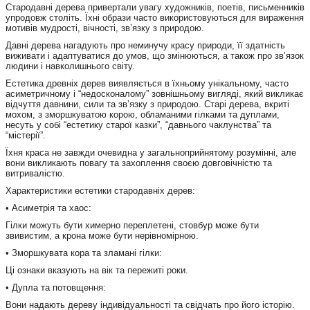
Стародавні дерева привертали увагу художників, поетів, письменників
упродовж століть. Їхні образи часто використовуються для вираження
мотивів мудрості, вічності, зв’язку з природою.
Давні дерева нагадують про неминучу красу природи, її здатність
виживати і адаптуватися до умов, що змінюються, а також про зв’язок
людини і навколишнього світу.
Естетика древніх дерев виявляється в їхньому унікальному, часто
асиметричному і “недосконалому” зовнішньому вигляді, який викликає
відчуття давнини, сили та зв’язку з природою. Старі дерева, вкриті
мохом, з зморшкуватою корою, обламаними гілками та дуплами,
несуть у собі “естетику старої казки”, “давнього чаклунства” та
“містерії”.
Їхня краса не завжди очевидна у загальноприйнятому розумінні, але
вони викликають повагу та захоплення своєю довговічністю та
витривалістю.
Характеристики естетики стародавніх дерев:
• Асиметрія та хаос:
Гілки можуть бути химерно переплетені, стовбур може бути
звивистим, а крона може бути нерівномірною.
• Зморшкувата кора та зламані гілки:
Ці ознаки вказують на вік та пережиті роки.
• Дупла та потовщення:
Вони надають дереву індивідуальності та свідчать про його історію.