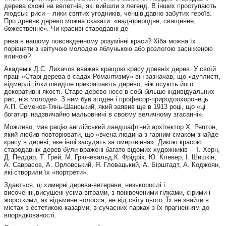
дерева схожі на велетнів, які вийшли з легенд. В інших проступають
людські риси – лики святих угодників, ченців,давно забутих героїв.
Про древнє дерево можна сказати: «над-природне, священне,
божественне». Чи красиві стародавні де-
рева в нашому повсякденному розумінні краси? Хіба можна їх
порівняти з квітучою молодою яблунькою або розлогою засніженою
ялиною?
Академік Д.С. Лихачов вважав кращою красу древніх дерев. У своїй
праці «Старі дерева в садах Романтизму» він зазначав, що »дуплисті,
відмерлі гілки швидше прикрашають дерево, ніж псують його
декоративні якості. Старе дерево несе в собі більше індивідуальних
рис, ніж молоде». З ним був згоден і професор-природоохоронець
А.П. Семенов-Тянь-Шанський, який заявив ще в 1913 році, що «ці
богатирі надзвичайно мальовничі в своєму величному згасанні».
Можливо, мав рацію англійський ландшафтний архітектор Х. Рептон,
який любив повторювати, що «вчена людина з гарним смаком знайде
красу в дереві, яке інші засудять за омертвіння». Дикою красою
стародавніх дерев були вражені багато відомих художників – Т. Херн,
Д. Педдар, Т. Грей, М. Грюневальд,К. Фрідріх, Ю. Клевер, І. Шишкін,
А. Саврасов, А. Орловський, Я. Гловацький, А. Бірштадт, А. Коджоян,
які створили їх «портрети».
Здається, ці химерні дерева-ветерани, низькорослі і
височенні,висушені усіма вітрами, з понівеченими гілками, сірими і
жорсткими, як відьмине волосся, не від світу цього. Їх не знайти в
містах з естетикою казарми, в сучасних парках з їх прагненням до
впорядкованості.