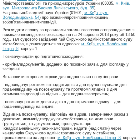
Міністерстваекології та природнихресурсів України (03035,
м
. Ки
ї
в,
вул. Митрополита Василя Липк
і
вського, буд. 35
),
Національноїакадемії наук України (01601,
м
. Ки
ї
в, вул.
Володимирська, 54
) про визнанняпротиправнимирішень,
зобов’язаннявчинитипевнідії.
Розглядати справу за правилами загальногопозовногопровадження з
призначеннямпідготовчогозасідання на 24 вересня 2018 року об 13:50
год., зал судового засідання №9 Окружного адміністративного суду
містаКиєва, щознаходиться за адресою:
м. Ки
ї
в, вул. Болбочана
Петра, 8
, корпус 1.
Позивачунадати до підготовчогозасідання:
- оригіналидокументів, доданих до позовної заяви, для їхогляду у
засіданні.
Встановити сторонам строки для поданнязаяв по сутісправи:
- відповідачупротягомп’ятнадцятиднів з дня врученняухвали для
поданнявідзиву на позовнузаяву та протягомп’ятиднів з дня
отриманнявідповіді на відзив – для поданнязаперечень;
- позивачупротягом десяти днів з дня отриманнявідзиву – для
поданнявідповіді на відзив.
Відзив на позовнузаяву, відповідь на відзив, заперечення разом з
доказами, якимипідтверджуютьсяобставини, на яких вони
ґрунтуються, та документами, щосвідчать про
їхнадісланняіншимучасникамсправи, надати (надіслати) через
канцелярію Окружного адміністративного суду містаКиєва,
щознаходиться за адресою:
м. Ки
ї
в, вул. Болбочана Петра, 8
, корпус