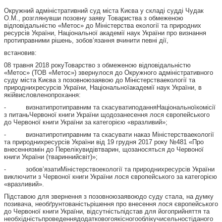
Окружний адміністративний суд міста Києва у складі судді Чудак
О.М., розглянувши позовну заяву Товариства з обмеженою
відповідальністю «Метос» до Міністерства екології та природних
ресурсів України, Національної академії наук України про визнання
протиправними рішень, зобов’язання вчинити певні дії,
встановив:
08 травня 2018 рокуТоварство з обмеженою відповідальністю
«Метос» (ТОВ «Метос») звернулося до Окружного адміністративного
суду міста Києва з позовноюзаявою до Міністерстваекології та
природнихресурсів України, Національноїакадемії наук України, в
якійвисловленопрохання:
- визнатипротиправним та скасуватиподанняНаціональноїкомісії
з питаньЧервоної книги України щодозанесення лося європейського
до Червоної книги України за категорією «вразливий»;
- визнатипротиправним та скасувати наказ Міністерстваекології
та природнихресурсів України від 19 грудня 2017 року №481 «Про
внесеннязмін до Перелікувидівтварин, щозаносяться до Червоної
книги України (твариннийсвіт)»;
- зобов’язатиМіністерствоекології та природнихресурсів України
виключити з Червоної книги України лося європейського за категорією
«вразливий».
Підставою для звернення з позовноюзаявоюдо суду стала, на думку
позивача, необґрунтованістьрішення про внесення лося європейського
до Червоної книги України, відсутністьпідстав для йогоприйняття та
необхідністьпроведеннядодатковогоякісногооблікучисельностіданого