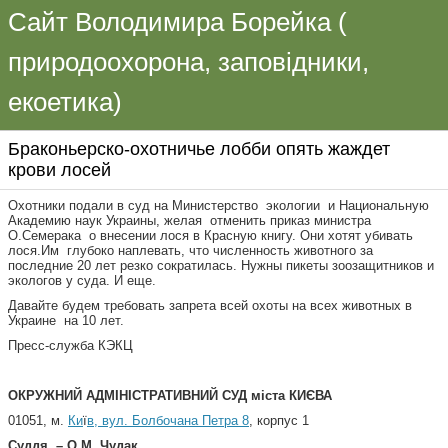
Сайт Володимира Борейка (
природоохорона, заповідники,
екоетика)
Браконьерско-охотничье лобби опять жаждет
крови лосей
Охотники подали в суд на Министерство экологии и Национальную
Академию наук Украины, желая отменить приказ министра
О.Семерака о внесении лося в Красную книгу. Они хотят убивать
лося.Им глубоко наплевать, что численность животного за
последние 20 лет резко сократилась. Нужны пикеты зоозащитников и
экологов у суда. И еще.
Давайте будем требовать запрета всей охоты на всех животных в
Украине на 10 лет.
Пресс-служба КЭКЦ
ОКРУЖНИЙ АДМІНІСТРАТИВНИЙ СУД міста КИЄВА
01051, м
.
Ки
ї
в, вул. Болбочана Петра 8
, корпус 1
Суддя – О.М. Чудак