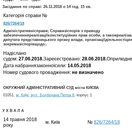
Засідання по справі: 26.11.2018 о 14 год. 15 хв.
Категорія справи №
826/7264/18
Адміністративнісправи; Справизіспорів з приводу
забезпеченняреалізаціїконституційних прав особи, а такожреалізац
депутата представницького органу влади, організаціїдіяльностіцих
зокремазіспорівщодо:.
Надіслано
судом:
27.06.2018.
Зареєестровано:
28.06.2018.
Оприлюдне
Дата набраннязаконноїсили:
14.05.2018
Номер судового провадження:
не визначено
ОКРУЖНИЙ АДМІНІСТРАТИВНИЙ СУД міста КИЄВА
01051,
м
. Ки
ї
в, вул. Болбочана Петра 8
, корпус 1
У Х В А Л А
14 травня 2018
м. Київ
№
826/7264/18
року