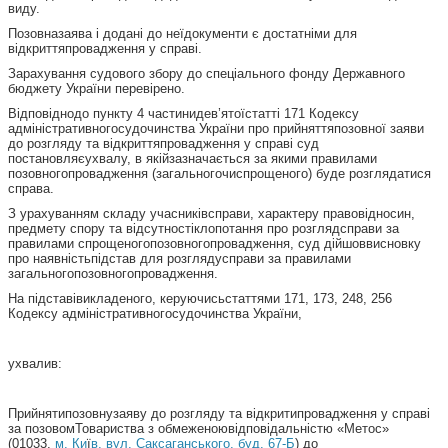
виду.
Позовназаява і додані до неїдокументи є достатніми для
відкриттяпровадження у справі.
Зарахування судового збору до спеціального фонду Державного
бюджету України перевірено.
Відповіднодо пункту 4 частинидев’ятоїстатті 171 Кодексу
адміністративногосудочинства України про прийняттяпозовної заяви
до розгляду та відкриттяпровадження у справі суд
постановляєухвалу, в якійзазначається за якими правилами
позовногопровадження (загальногочиспрощеного) буде розглядатися
справа.
З урахуванням складу учасниківсправи, характеру правовідносин,
предмету спору та відсутностіклопотання про розглядсправи за
правилами спрощеногопозовногопровадження, суд дійшоввисновку
про наявністьпідстав для розглядусправи за правилами
загальногопозовногопровадження.
На підставівикладеного, керуючисьстаттями 171, 173, 248, 256
Кодексу адміністративногосудочинства України,
ухвалив:
Прийнятипозовнузаяву до розгляду та відкритипровадження у справі
за позовомТовариства з обмеженоювідповідальністю «Метос»
(01033,
м
. Ки
ї
в, вул. Саксаганського, буд. 67-Б
) до