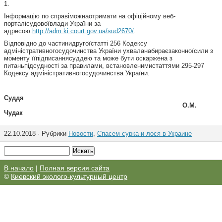
1.
Інформацію по справіможнаотримати на офіційному веб-
порталісудовоївлади України за
адресою:
http://adm.ki.court.gov.ua/sud2670/
.
Відповідно до частинидругоїстатті 256 Кодексу
адміністративногосудочинства України ухваланабираєзаконноїсили з
моменту їїпідписаннясуддею та може бути оскаржена з
питаньпідсудності за правилами, встановленимистаттями 295-297
Кодексу адміністративногосудочинства України.
Суддя
О.М.
Чудак
22.10.2018 · Рубрики
Новости
,
Спасем сурка и лося в Украине
В начало
|
Полная версия сайта
©
Киевский эколого-культурный центр