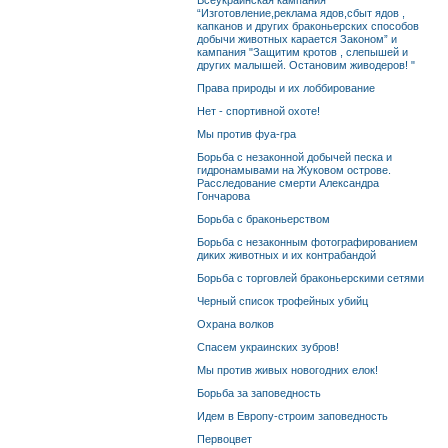
Всеукраинская кампания
“Изготовление,реклама ядов,сбыт ядов ,
капканов и других браконьерских способов
добычи животных карается Законом” и
кампания "Защитим кротов , слепышей и
других малышей. Остановим живодеров! "
Права природы и их лоббирование
Нет - спортивной охоте!
Мы против фуа-гра
Борьба с незаконной добычей песка и
гидронамывами на Жуковом острове.
Расследование смерти Александра
Гончарова
Борьба с браконьерством
Борьба с незаконным фотографированием
диких животных и их контрабандой
Борьба с торговлей браконьерскими сетями
Черный список трофейных убийц
Охрана волков
Спасем украинских зубров!
Мы против живых новогодних елок!
Борьба за заповедность
Идем в Европу-строим заповедность
Первоцвет