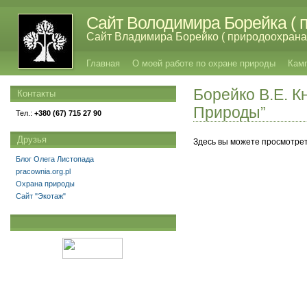
Сайт Володимира Борейка ( п
Сайт Владимира Борейко ( природоохрана,
Главная
О моей работе по охране природы
Кам
Боpейко В.Е. 
Контакты
Природы”
Тел.:
+380 (67) 715 27 90
Друзья
Здесь вы можете просмотрет
Блог Олега Листопада
pracownia.org.pl
Охрана природы
Сайт "Экотаж"