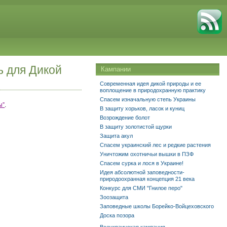
ь для Дикой
Кампании
Современная идея дикой природы и ее
воплощение в природохранную практику
Спасем изначальную степь Украины
ы”
.
В защиту хорьков, ласок и куниц
Возрождение болот
В защиту золотистой щурки
Защита акул
Спасем украинский лес и редкие растения
Уничтожим охотничьи вышки в ПЗФ
Спасем сурка и лося в Украине!
Идея абсолютной заповедности-
природоохранная концепция 21 века
Конкурс для СМИ "Гнилое перо"
Зоозащита
Заповедные школы Борейко-Войцеховского
Доска позора