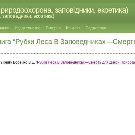
риродоохорона, заповідники, екоетика)
 заповедники, экоэтика)
пании
Издательство
Галереи
Контакт
Поддержка
Книга “Рубки Леса В Заповедниках—Смерт
ь книгу Боpейко В.Е.
“Рубки Леса В Заповедниках—Смерть для Дикой Природ