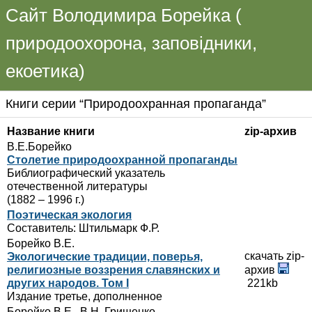
Сайт Володимира Борейка (
природоохорона, заповідники,
екоетика)
Книги серии “Природоохранная пропаганда”
Название книги
zip-архив
В.Е.Борейко
Столетие природоохранной пропаганды
Библиографический указатель
отечественной литературы
(1882 – 1996 г.)
Поэтическая экология
Составитель: Штильмарк Ф.Р.
Борейко В.Е.
скачать zip-
Экологические тpадиции, повеpья,
pелигиозные воззpения славянских и
архив
дpугих наpодов. Том I
221kb
Издание третье, дополненное
Борейко В.Е., В.Н. Грищенко