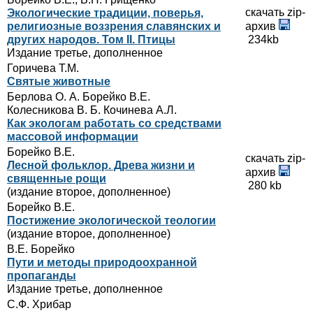
скачать zip-
Экологические традиции, поверья,
религиозные воззрения славянских и
архив
других народов. Том II. Птицы
234kb
Издание третье, дополненное
Горичева Т.М.
Святые животные
Беpлова О. А. Боpейко В.Е.
Колесникова В. Б. Кочинева А.Л.
Как экологам pаботать со сpедствами
массовой инфоpмации
Борейко В.Е.
скачать zip-
Лесной фольклор. Древа жизни и
архив
священные рощи
280 kb
(издание второе, дополненное)
Борейко В.Е.
Постижение экологической теологии
(издание второе, дополненное)
В.Е. Боpейко
Пути и методы природоохранной
пропаганды
Издание третье, дополненное
С.Ф. Хрибар